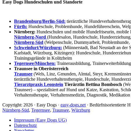
Easy Dogs Hundeschulen und Standorte
Brandenburg/Berlin-Süd:
tierärztliche Hundeverhaltensthera
Fürth:
Hundeschule, Problemhunde, Hundeführerschein, Welpe
Nürnberg:
Hundeschulen und mobile Hundefriseurin, mobile 
Nürnberg-Nord
(Hundesalon, Hundeschule, Hundeerziehung,
Nürnberg-Süd
(Welpenschule, Dummyarbeit, Problemhunde, 
Schweinfurt/Würzburg:
(Münnerstadt, Bad Neustadt an der S
Karlstadt, Würzburg, Kitzingen): Hundeschule, Hundeerziehun
Trainingsgelände in Kolitzheim
Tegernsee/München:
Trainerausbildung, Trainerweiterbildun
Traunsee in Oberösterreich
Traunsee
(Wels, Linz, Gmunden, Almtal, Steyr, Kremsmünster, 
tierärztliche Hundeverhaltenstherapie, Hundeschule, Hundeerzi
Tierarztpraxis Leonstein
Tierärztin Bettina Bombosch
(Wel
Traunsee) – spezialisiert auf Hund und Katze, Kastration, Sc
Verhaltenstherapie, Verhaltensmedizin, Diagnostik, Medikation
Copyright: 2026 · Easy Dogs ·
easy-dogs.net
· Bedürfnisorientierte
Nürnberg-Süd
,
Tegernsee
,
Traunsee
,
Würzburg
Impressum (Easy Dogs UG)
Datenschutz
Newsletter