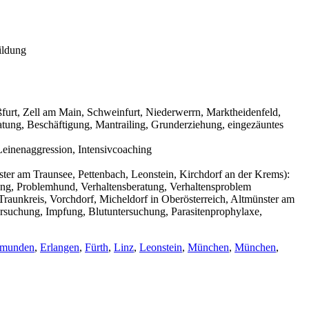
ildung
urt, Zell am Main, Schweinfurt, Niederwerrn, Marktheidenfeld,
tung, Beschäftigung, Mantrailing, Grunderziehung, eingezäuntes
einenaggression, Intensivcoaching
ter am Traunsee, Pettenbach, Leonstein, Kirchdorf an der Krems):
ning, Problemhund, Verhaltensberatung, Verhaltensproblem
raunkreis, Vorchdorf, Micheldorf in Oberösterreich, Altmünster am
ersuchung, Impfung, Blutuntersuchung, Parasitenprophylaxe,
munden
,
Erlangen
,
Fürth
,
Linz
,
Leonstein
,
München
,
München
,