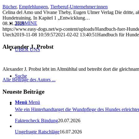
Bücher
,
Empfehlungen
,
Tierberuf-Unternehmer:innen
Celina del Amo und Vivane Theby, Eugen Ulmer Verlag Die dritte, akt
Hundetraining. In Kapitel 1 „Entwicklung…
TERMINE
08.11.2019
https://www.easy-dogs.net/wp-content/uploads/Handbuch-fuer-Hunde
Utech
2019-11-08 10:59:57
2021-02-02 13:40:51
Handbuch für Hundet
Alexander J. Probst
ÜBER UNS
Alexander J. Probst lebt im Altmühltal und betreibt dort die gleichn
Suche
Alle Beiträge des Autors ...
Neueste Beiträge
Menü
Menü
Wie ein Hinterhandtarget die Wundpflege des Hundes erleichter
Faktencheck Bindung
20.07.2026
Ungefragte Ratschläge
16.07.2026