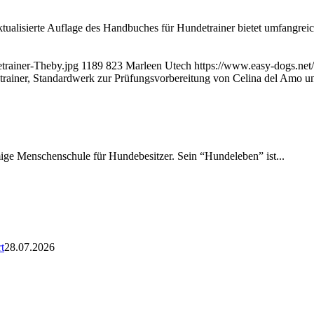
ualisierte Auflage des Handbuches für Hundetrainer bietet umfangreic
trainer-Theby.jpg
1189
823
Marleen Utech
https://www.easy-dogs.ne
rainer, Standardwerk zur Prüfungsvorbereitung von Celina del Amo u
amige Menschenschule für Hundebesitzer. Sein “Hundeleben” ist...
t
28.07.2026