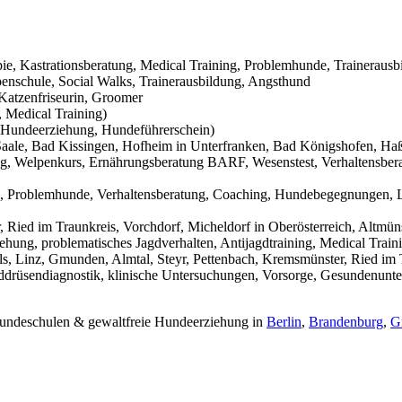
pie, Kastrationsberatung, Medical Training, Problemhunde, Trainerausb
nschule, Social Walks, Trainerausbildung, Angsthund
Katzenfriseurin, Groomer
 Medical Training)
Hundeerziehung, Hundeführerschein)
aale, Bad Kissingen, Hofheim in Unterfranken, Bad Königshofen, Haßf
g, Welpenkurs, Ernährungsberatung BARF, Wesenstest, Verhaltensbera
g, Problemhunde, Verhaltensberatung, Coaching, Hundebegegnungen, L
Ried im Traunkreis, Vorchdorf, Micheldorf in Oberösterreich, Altmüns
ehung, problematisches Jagdverhalten, Antijagdtraining, Medical Trai
s, Linz, Gmunden, Almtal, Steyr, Pettenbach, Kremsmünster, Ried im T
hilddrüsendiagnostik, klinische Untersuchungen, Vorsorge, Gesundenunt
 Hundeschulen & gewaltfreie Hundeerziehung in
Berlin
,
Brandenburg
,
G