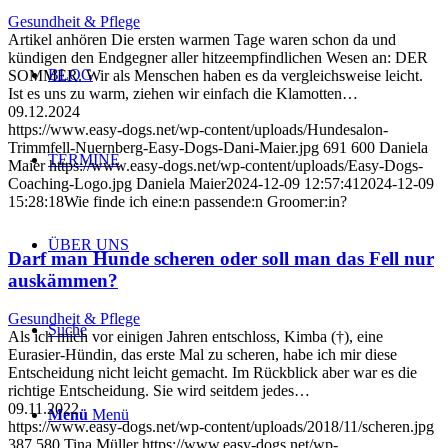
Gesundheit & Pflege
Artikel anhören Die ersten warmen Tage waren schon da und
kündigen den Endgegner aller hitzeempfindlichen Wesen an: DER
BLOG
SOMMER. Wir als Menschen haben es da vergleichsweise leicht.
Ist es uns zu warm, ziehen wir einfach die Klamotten…
09.12.2024
https://www.easy-dogs.net/wp-content/uploads/Hundesalon-
Trimmfell-Nuernberg-Easy-Dogs-Dani-Maier.jpg
691
600
Daniela
TERMINE
Maier
https://www.easy-dogs.net/wp-content/uploads/Easy-Dogs-
Coaching-Logo.jpg
Daniela Maier
2024-12-09 12:57:41
2024-12-09
15:28:18
Wie finde ich eine:n passende:n Groomer:in?
ÜBER UNS
Darf man Hunde scheren oder soll man das Fell nur
auskämmen?
Gesundheit & Pflege
Suche
Als ich mich vor einigen Jahren entschloss, Kimba (†), eine
Eurasier-Hündin, das erste Mal zu scheren, habe ich mir diese
Entscheidung nicht leicht gemacht. Im Rückblick aber war es die
richtige Entscheidung. Sie wird seitdem jedes…
09.11.2022
Menü
Menü
https://www.easy-dogs.net/wp-content/uploads/2018/11/scheren.jpg
387
580
Tina Müller
https://www.easy-dogs.net/wp-