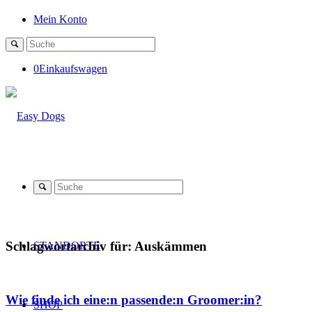
Mein Konto
0
Einkaufswagen
Schlagwortarchiv für:
Auskämmen
STANDORTE
Wie finde ich eine:n passende:n Groomer:in?
SHOP