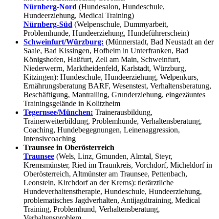
Nürnberg-Nord
(Hundesalon, Hundeschule,
Hundeerziehung, Medical Training)
Nürnberg-Süd
(Welpenschule, Dummyarbeit,
Problemhunde, Hundeerziehung, Hundeführerschein)
Schweinfurt/Würzburg:
(Münnerstadt, Bad Neustadt an der
Saale, Bad Kissingen, Hofheim in Unterfranken, Bad
Königshofen, Haßfurt, Zell am Main, Schweinfurt,
Niederwerrn, Marktheidenfeld, Karlstadt, Würzburg,
Kitzingen): Hundeschule, Hundeerziehung, Welpenkurs,
Ernährungsberatung BARF, Wesenstest, Verhaltensberatung,
Beschäftigung, Mantrailing, Grunderziehung, eingezäuntes
Trainingsgelände in Kolitzheim
Tegernsee/München:
Trainerausbildung,
Trainerweiterbildung, Problemhunde, Verhaltensberatung,
Coaching, Hundebegegnungen, Leinenaggression,
Intensivcoaching
Traunsee in Oberösterreich
Traunsee
(Wels, Linz, Gmunden, Almtal, Steyr,
Kremsmünster, Ried im Traunkreis, Vorchdorf, Micheldorf in
Oberösterreich, Altmünster am Traunsee, Pettenbach,
Leonstein, Kirchdorf an der Krems): tierärztliche
Hundeverhaltenstherapie, Hundeschule, Hundeerziehung,
problematisches Jagdverhalten, Antijagdtraining, Medical
Training, Problemhund, Verhaltensberatung,
Verhaltensproblem