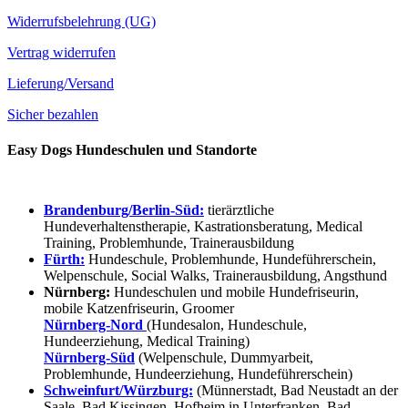
Widerrufsbelehrung (UG)
Vertrag widerrufen
Lieferung/Versand
Sicher bezahlen
Easy Dogs Hundeschulen und Standorte
Brandenburg/Berlin-Süd:
tierärztliche
Hundeverhaltenstherapie, Kastrationsberatung, Medical
Training, Problemhunde, Trainerausbildung
Fürth:
Hundeschule, Problemhunde, Hundeführerschein,
Welpenschule, Social Walks, Trainerausbildung, Angsthund
Nürnberg:
Hundeschulen und mobile Hundefriseurin,
mobile Katzenfriseurin, Groomer
Nürnberg-Nord
(Hundesalon, Hundeschule,
Hundeerziehung, Medical Training)
Nürnberg-Süd
(Welpenschule, Dummyarbeit,
Problemhunde, Hundeerziehung, Hundeführerschein)
Schweinfurt/Würzburg:
(Münnerstadt, Bad Neustadt an der
Saale, Bad Kissingen, Hofheim in Unterfranken, Bad