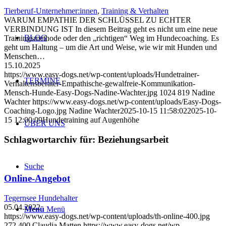
Tierberuf-Unternehmer:innen
,
Training & Verhalten
WARUM EMPATHIE DER SCHLÜSSEL ZU ECHTER
VERBINDUNG IST In diesem Beitrag geht es nicht um eine neue
BLOG
Trainingsmethode oder den „richtigen“ Weg im Hundecoaching. Es
geht um Haltung – um die Art und Weise, wie wir mit Hunden und
Menschen…
15.10.2025
https://www.easy-dogs.net/wp-content/uploads/Hundetrainer-
TERMINE
Verhaltensberater-Empathische-gewalfreie-Kommunikation-
Mensch-Hunde-Easy-Dogs-Nadine-Wachter.jpg
1024
819
Nadine
Wachter
https://www.easy-dogs.net/wp-content/uploads/Easy-Dogs-
Coaching-Logo.jpg
Nadine Wachter
2025-10-15 11:58:02
2025-10-
15 12:00:09
Hundetraining auf Augenhöhe
ÜBER UNS
Schlagwortarchiv für:
Beziehungsarbeit
Suche
Online-Angebot
Tegernsee Hundehalter
05.04.2022
Menü
Menü
https://www.easy-dogs.net/wp-content/uploads/th-online-400.jpg
272
400
Claudia Matten
https://www.easy-dogs.net/wp-