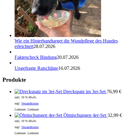
Wie ein Hinterhandtarget die Wundpflege des Hundes
erleichtert
28.07.2026
Faktencheck Bindung
20.07.2026
Ungefragte Ratschläge
16.07.2026
Produkte
Dreckspatz im 3er-Set
76,99
€
inkl. 19 % MwSt.
zzgl.
Versandkosten
Lieferzeit:
Lieferzeit
Ölmischungen 4er-Set
32,99
€
inkl. 19 % MwSt.
zzgl.
Versandkosten
Lieferzeit:
Lieferzeit