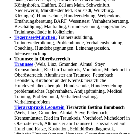
Königshofen, Haßfurt, Zell am Main, Schweinfurt,
Niederwerrn, Marktheidenfeld, Karlstadt, Würzburg,
Kitzingen): Hundeschule, Hundeerziehung, Welpenkurs,
Ernährungsberatung BARF, Wesenstest, Verhaltensberatung,
Beschäftigung, Mantrailing, Grunderziehung, eingezäuntes
Trainingsgelände in Kolitzheim
Tegernsee/München:
Trainerausbildung,
Trainerweiterbildung, Problemhunde, Verhaltensberatung,
Coaching, Hundebegegnungen, Leinenaggression,
Intensivcoaching
Traunsee in Oberösterreich
Traunsee
(Wels, Linz, Gmunden, Almtal, Steyr,
Kremsmünster, Ried im Traunkreis, Vorchdorf, Micheldorf in
Oberösterreich, Altmünster am Traunsee, Pettenbach,
Leonstein, Kirchdorf an der Krems): tierärztliche
Hundeverhaltenstherapie, Hundeschule, Hundeerziehung,
problematisches Jagdverhalten, Antijagdtraining, Medical
Training, Problemhund, Verhaltensberatung,
Verhaltensproblem
Tierarztpraxis Leonstein
Tierärztin Bettina Bombosch
(Wels, Linz, Gmunden, Almtal, Steyr, Pettenbach,
Kremsmünster, Ried im Traunkreis, Vorchdorf, Micheldorf in
Oberösterreich, Altmünster am Traunsee) – spezialisiert auf
Hund und Katze, Kastration, Schilddrüsendiagnostik,