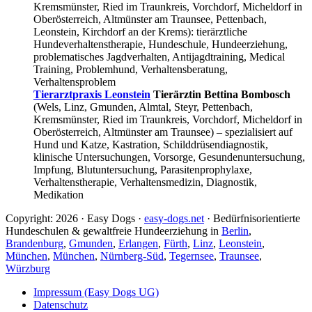
Kremsmünster, Ried im Traunkreis, Vorchdorf, Micheldorf in
Oberösterreich, Altmünster am Traunsee, Pettenbach,
Leonstein, Kirchdorf an der Krems): tierärztliche
Hundeverhaltenstherapie, Hundeschule, Hundeerziehung,
problematisches Jagdverhalten, Antijagdtraining, Medical
Training, Problemhund, Verhaltensberatung,
Verhaltensproblem
Tierarztpraxis Leonstein
Tierärztin Bettina Bombosch
(Wels, Linz, Gmunden, Almtal, Steyr, Pettenbach,
Kremsmünster, Ried im Traunkreis, Vorchdorf, Micheldorf in
Oberösterreich, Altmünster am Traunsee) – spezialisiert auf
Hund und Katze, Kastration, Schilddrüsendiagnostik,
klinische Untersuchungen, Vorsorge, Gesundenuntersuchung,
Impfung, Blutuntersuchung, Parasitenprophylaxe,
Verhaltenstherapie, Verhaltensmedizin, Diagnostik,
Medikation
Copyright: 2026 · Easy Dogs ·
easy-dogs.net
· Bedürfnisorientierte
Hundeschulen & gewaltfreie Hundeerziehung in
Berlin
,
Brandenburg
,
Gmunden
,
Erlangen
,
Fürth
,
Linz
,
Leonstein
,
München
,
München
,
Nürnberg-Süd
,
Tegernsee
,
Traunsee
,
Würzburg
Impressum (Easy Dogs UG)
Datenschutz