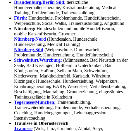
Brandenburg/Berlin-Süd:
tierärztliche
Hundeverhaltenstherapie, Kastrationsberatung, Medical
Training, Problemhunde, Trainerausbildung
Fürth:
Hundeschule, Problemhunde, Hundeführerschein,
Welpenschule, Social Walks, Trainerausbildung, Angsthund
Nürnberg:
Hundeschulen und mobile Hundefriseurin,
mobile Katzenfriseurin, Groomer
Nürnberg-Nord
(Hundesalon, Hundeschule,
Hundeerziehung, Medical Training)
Nürnberg-Süd
(Welpenschule, Dummyarbeit,
Problemhunde, Hundeerziehung, Hundeführerschein)
Schweinfurt/Würzburg:
(Münnerstadt, Bad Neustadt an der
Saale, Bad Kissingen, Hofheim in Unterfranken, Bad
Königshofen, Haßfurt, Zell am Main, Schweinfurt,
Niederwerrn, Marktheidenfeld, Karlstadt, Würzburg,
Kitzingen): Hundeschule, Hundeerziehung, Welpenkurs,
Ernährungsberatung BARF, Wesenstest, Verhaltensberatung,
Beschäftigung, Mantrailing, Grunderziehung, eingezäuntes
Trainingsgelände in Kolitzheim
Tegernsee/München:
Trainerausbildung,
Trainerweiterbildung, Problemhunde, Verhaltensberatung,
Coaching, Hundebegegnungen, Leinenaggression,
Intensivcoaching
Traunsee in Oberösterreich
Traunsee
(Wels, Linz, Gmunden, Almtal, Steyr,