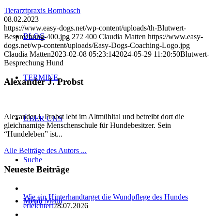
Tierarztpraxis Bombosch
08.02.2023
https://www.easy-dogs.net/wp-content/uploads/th-Blutwert-
BLOG
Besprechung-400.jpg
272
400
Claudia Matten
https://www.easy-
dogs.net/wp-content/uploads/Easy-Dogs-Coaching-Logo.jpg
Claudia Matten
2023-02-08 05:23:14
2024-05-29 11:20:50
Blutwert-
Besprechung Hund
TERMINE
Alexander J. Probst
Alexander J. Probst lebt im Altmühltal und betreibt dort die
ÜBER UNS
gleichnamige Menschenschule für Hundebesitzer. Sein
“Hundeleben” ist...
Alle Beiträge des Autors ...
Suche
Neueste Beiträge
Wie ein Hinterhandtarget die Wundpflege des Hundes
Menü
Menü
erleichtert
28.07.2026