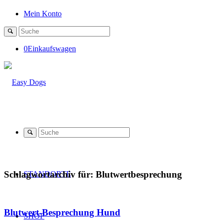
Mein Konto
0
Einkaufswagen
Schlagwortarchiv für:
Blutwertbesprechung
STANDORTE
Blutwert-Besprechung Hund
SHOP