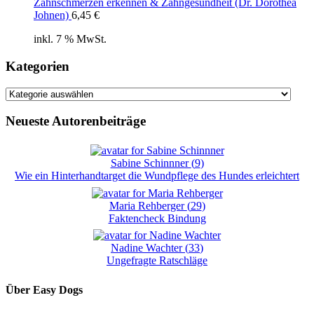
Zahnschmerzen erkennen & Zahngesundheit (Dr. Dorothea
Johnen)
6,45
€
inkl. 7 % MwSt.
Kategorien
Kategorien
Neueste Autorenbeiträge
Sabine Schinnner
(
9
)
Wie ein Hinterhandtarget die Wundpflege des Hundes erleichtert
Maria Rehberger
(
29
)
Faktencheck Bindung
Nadine Wachter
(
33
)
Ungefragte Ratschläge
Über Easy Dogs