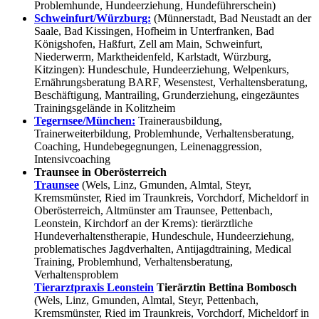
Problemhunde, Hundeerziehung, Hundeführerschein)
Schweinfurt/Würzburg:
(Münnerstadt, Bad Neustadt an der
Saale, Bad Kissingen, Hofheim in Unterfranken, Bad
Königshofen, Haßfurt, Zell am Main, Schweinfurt,
Niederwerrn, Marktheidenfeld, Karlstadt, Würzburg,
Kitzingen): Hundeschule, Hundeerziehung, Welpenkurs,
Ernährungsberatung BARF, Wesenstest, Verhaltensberatung,
Beschäftigung, Mantrailing, Grunderziehung, eingezäuntes
Trainingsgelände in Kolitzheim
Tegernsee/München:
Trainerausbildung,
Trainerweiterbildung, Problemhunde, Verhaltensberatung,
Coaching, Hundebegegnungen, Leinenaggression,
Intensivcoaching
Traunsee in Oberösterreich
Traunsee
(Wels, Linz, Gmunden, Almtal, Steyr,
Kremsmünster, Ried im Traunkreis, Vorchdorf, Micheldorf in
Oberösterreich, Altmünster am Traunsee, Pettenbach,
Leonstein, Kirchdorf an der Krems): tierärztliche
Hundeverhaltenstherapie, Hundeschule, Hundeerziehung,
problematisches Jagdverhalten, Antijagdtraining, Medical
Training, Problemhund, Verhaltensberatung,
Verhaltensproblem
Tierarztpraxis Leonstein
Tierärztin Bettina Bombosch
(Wels, Linz, Gmunden, Almtal, Steyr, Pettenbach,
Kremsmünster, Ried im Traunkreis, Vorchdorf, Micheldorf in