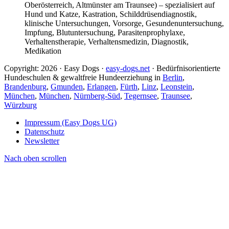
Oberösterreich, Altmünster am Traunsee) – spezialisiert auf
Hund und Katze, Kastration, Schilddrüsendiagnostik,
klinische Untersuchungen, Vorsorge, Gesundenuntersuchung,
Impfung, Blutuntersuchung, Parasitenprophylaxe,
Verhaltenstherapie, Verhaltensmedizin, Diagnostik,
Medikation
Copyright: 2026 · Easy Dogs ·
easy-dogs.net
· Bedürfnisorientierte
Hundeschulen & gewaltfreie Hundeerziehung in
Berlin
,
Brandenburg
,
Gmunden
,
Erlangen
,
Fürth
,
Linz
,
Leonstein
,
München
,
München
,
Nürnberg-Süd
,
Tegernsee
,
Traunsee
,
Würzburg
Impressum (Easy Dogs UG)
Datenschutz
Newsletter
Nach oben scrollen