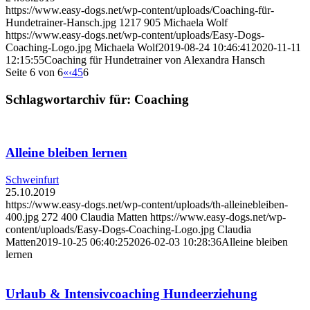
https://www.easy-dogs.net/wp-content/uploads/Coaching-für-
Hundetrainer-Hansch.jpg
1217
905
Michaela Wolf
https://www.easy-dogs.net/wp-content/uploads/Easy-Dogs-
Coaching-Logo.jpg
Michaela Wolf
2019-08-24 10:46:41
2020-11-11
12:15:55
Coaching für Hundetrainer von Alexandra Hansch
Seite 6 von 6
«
‹
4
5
6
Schlagwortarchiv für:
Coaching
Alleine bleiben lernen
Schweinfurt
25.10.2019
https://www.easy-dogs.net/wp-content/uploads/th-alleinebleiben-
400.jpg
272
400
Claudia Matten
https://www.easy-dogs.net/wp-
content/uploads/Easy-Dogs-Coaching-Logo.jpg
Claudia
Matten
2019-10-25 06:40:25
2026-02-03 10:28:36
Alleine bleiben
lernen
Urlaub & Intensivcoaching Hundeerziehung