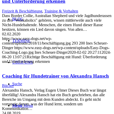
und Unterforderung erkennen
Freizeit & Beschäftigung
,
Training & Verhalten
Dass Border Collie, Australian Shepherd und viele Jagdhunderassen
BLOG
zu den "Workaholics" gehören, wissen mittlerweile auch viele
Nicht-Hundehaltende. Menschen, die einen Hund dieser Rasse
besitzen, können ein Lied davon singen. Von allen…
02.02.2020
https://www.easy-dogs.net/wp-
TERMINE
content/uploads/2018/11/beschäftigung.jpg
293
200
Ines Scheuer-
Dinger
https://www.easy-dogs.net/wp-content/uploads/Easy-Dogs-
Coaching-Logo.jpg
Ines Scheuer-Dinger
2020-02-02 20:27:11
2024-
06-20 13:07:21
Richtige Beschäftigung mit Hund: Überforderung
und Unterforderung erkennen
ÜBER UNS
Coaching für Hundetrainer von Alexandra Hansch
Suche
Bücher
Alexandra Hansch, Verlag Eugen Ulmer Dieses Buch war längst
überfällig! Alexandra Hansch hat ein Buch geschrieben, das alle
Bereiche im Umgang mit dem Kunden abdeckt. Es geht nicht
vorrangig darum, was der Hund lernt, sondern um
Menü
Menü
Kommunikation…
24.08.2019