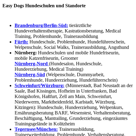
Easy Dogs Hundeschulen und Standorte
Brandenburg/Berlin-Süd:
tierärztliche
Hundeverhaltenstherapie, Kastrationsberatung, Medical
Training, Problemhunde, Trainerausbildung
Fürth:
Hundeschule, Problemhunde, Hundeführerschein,
Welpenschule, Social Walks, Trainerausbildung, Angsthund
Nürnberg:
Hundeschulen und mobile Hundefriseurin,
mobile Katzenfriseurin, Groomer
Nürnberg-Nord
(Hundesalon, Hundeschule,
Hundeerziehung, Medical Training)
Nürnberg-Süd
(Welpenschule, Dummyarbeit,
Problemhunde, Hundeerziehung, Hundeführerschein)
Schweinfurt/Würzburg:
(Münnerstadt, Bad Neustadt an der
Saale, Bad Kissingen, Hofheim in Unterfranken, Bad
Königshofen, Haßfurt, Zell am Main, Schweinfurt,
Niederwerrn, Marktheidenfeld, Karlstadt, Würzburg,
Kitzingen): Hundeschule, Hundeerziehung, Welpenkurs,
Ernährungsberatung BARF, Wesenstest, Verhaltensberatung,
Beschäftigung, Mantrailing, Grunderziehung, eingezäuntes
Trainingsgelände in Kolitzheim
Tegernsee/München:
Trainerausbildung,
Trainerweiterbildung, Problemhunde, Verhaltensberatung,