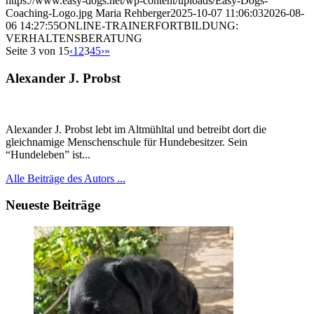
https://www.easy-dogs.net/wp-content/uploads/Easy-Dogs-
Coaching-Logo.jpg
Maria Rehberger
2025-10-07 11:06:03
2026-08-
06 14:27:55
ONLINE-TRAINERFORTBILDUNG:
VERHALTENSBERATUNG
Seite 3 von 15
‹
1
2
3
4
5
›
»
Alexander J. Probst
Alexander J. Probst lebt im Altmühltal und betreibt dort die
gleichnamige Menschenschule für Hundebesitzer. Sein
“Hundeleben” ist...
Alle Beiträge des Autors ...
Neueste Beiträge