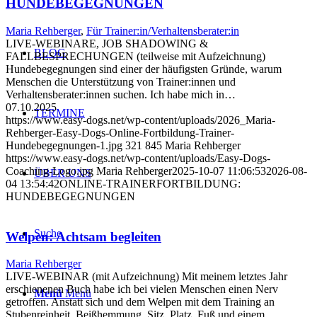
HUNDEBEGEGNUNGEN
Maria Rehberger
,
Für Trainer:in/Verhaltensberater:in
LIVE-WEBINARE, JOB SHADOWING &
BLOG
FALLBESPRECHUNGEN (teilweise mit Aufzeichnung)
Hundebegegnungen sind einer der häufigsten Gründe, warum
Menschen die Unterstützung von Trainer:innen und
Verhaltensberater:innen suchen. Ich habe mich in…
07.10.2025
TERMINE
https://www.easy-dogs.net/wp-content/uploads/2026_Maria-
Rehberger-Easy-Dogs-Online-Fortbildung-Trainer-
Hundebegegnungen-1.jpg
321
845
Maria Rehberger
https://www.easy-dogs.net/wp-content/uploads/Easy-Dogs-
Coaching-Logo.jpg
Maria Rehberger
2025-10-07 11:06:53
2026-08-
ÜBER UNS
04 13:54:42
ONLINE-TRAINERFORTBILDUNG:
HUNDEBEGEGNUNGEN
Suche
Welpen: Achtsam begleiten
Maria Rehberger
LIVE-WEBINAR (mit Aufzeichnung) Mit meinem letztes Jahr
erschienenen Buch habe ich bei vielen Menschen einen Nerv
Menü
Menü
getroffen. Anstatt sich und dem Welpen mit dem Training an
Stubenreinheit, Beißhemmung, Sitz, Platz, Fuß und einem