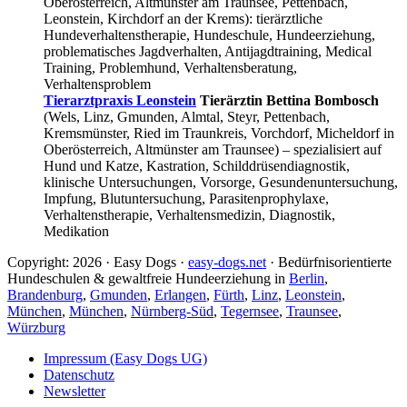
Oberösterreich, Altmünster am Traunsee, Pettenbach,
Leonstein, Kirchdorf an der Krems): tierärztliche
Hundeverhaltenstherapie, Hundeschule, Hundeerziehung,
problematisches Jagdverhalten, Antijagdtraining, Medical
Training, Problemhund, Verhaltensberatung,
Verhaltensproblem
Tierarztpraxis Leonstein
Tierärztin Bettina Bombosch
(Wels, Linz, Gmunden, Almtal, Steyr, Pettenbach,
Kremsmünster, Ried im Traunkreis, Vorchdorf, Micheldorf in
Oberösterreich, Altmünster am Traunsee) – spezialisiert auf
Hund und Katze, Kastration, Schilddrüsendiagnostik,
klinische Untersuchungen, Vorsorge, Gesundenuntersuchung,
Impfung, Blutuntersuchung, Parasitenprophylaxe,
Verhaltenstherapie, Verhaltensmedizin, Diagnostik,
Medikation
Copyright: 2026 · Easy Dogs ·
easy-dogs.net
· Bedürfnisorientierte
Hundeschulen & gewaltfreie Hundeerziehung in
Berlin
,
Brandenburg
,
Gmunden
,
Erlangen
,
Fürth
,
Linz
,
Leonstein
,
München
,
München
,
Nürnberg-Süd
,
Tegernsee
,
Traunsee
,
Würzburg
Impressum (Easy Dogs UG)
Datenschutz
Newsletter