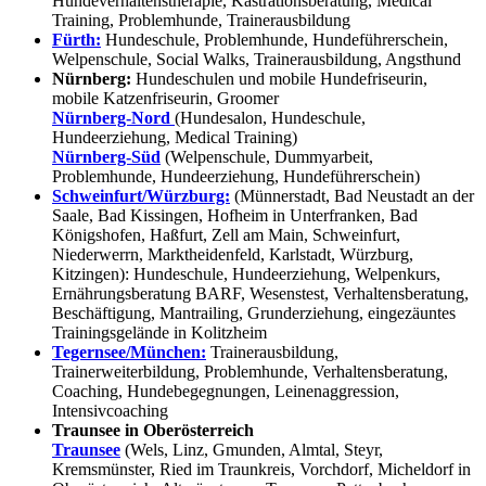
Hundeverhaltenstherapie, Kastrationsberatung, Medical
Training, Problemhunde, Trainerausbildung
Fürth:
Hundeschule, Problemhunde, Hundeführerschein,
Welpenschule, Social Walks, Trainerausbildung, Angsthund
Nürnberg:
Hundeschulen und mobile Hundefriseurin,
mobile Katzenfriseurin, Groomer
Nürnberg-Nord
(Hundesalon, Hundeschule,
Hundeerziehung, Medical Training)
Nürnberg-Süd
(Welpenschule, Dummyarbeit,
Problemhunde, Hundeerziehung, Hundeführerschein)
Schweinfurt/Würzburg:
(Münnerstadt, Bad Neustadt an der
Saale, Bad Kissingen, Hofheim in Unterfranken, Bad
Königshofen, Haßfurt, Zell am Main, Schweinfurt,
Niederwerrn, Marktheidenfeld, Karlstadt, Würzburg,
Kitzingen): Hundeschule, Hundeerziehung, Welpenkurs,
Ernährungsberatung BARF, Wesenstest, Verhaltensberatung,
Beschäftigung, Mantrailing, Grunderziehung, eingezäuntes
Trainingsgelände in Kolitzheim
Tegernsee/München:
Trainerausbildung,
Trainerweiterbildung, Problemhunde, Verhaltensberatung,
Coaching, Hundebegegnungen, Leinenaggression,
Intensivcoaching
Traunsee in Oberösterreich
Traunsee
(Wels, Linz, Gmunden, Almtal, Steyr,
Kremsmünster, Ried im Traunkreis, Vorchdorf, Micheldorf in