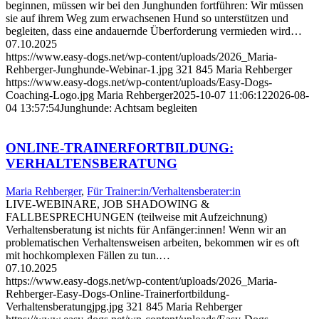
beginnen, müssen wir bei den Junghunden fortführen: Wir müssen
sie auf ihrem Weg zum erwachsenen Hund so unterstützen und
begleiten, dass eine andauernde Überforderung vermieden wird…
07.10.2025
https://www.easy-dogs.net/wp-content/uploads/2026_Maria-
Rehberger-Junghunde-Webinar-1.jpg
321
845
Maria Rehberger
https://www.easy-dogs.net/wp-content/uploads/Easy-Dogs-
Coaching-Logo.jpg
Maria Rehberger
2025-10-07 11:06:12
2026-08-
04 13:57:54
Junghunde: Achtsam begleiten
ONLINE-TRAINERFORTBILDUNG:
VERHALTENSBERATUNG
Maria Rehberger
,
Für Trainer:in/Verhaltensberater:in
LIVE-WEBINARE, JOB SHADOWING &
FALLBESPRECHUNGEN (teilweise mit Aufzeichnung)
Verhaltensberatung ist nichts für Anfänger:innen! Wenn wir an
problematischen Verhaltensweisen arbeiten, bekommen wir es oft
mit hochkomplexen Fällen zu tun.…
07.10.2025
https://www.easy-dogs.net/wp-content/uploads/2026_Maria-
Rehberger-Easy-Dogs-Online-Trainerfortbildung-
Verhaltensberatungjpg.jpg
321
845
Maria Rehberger