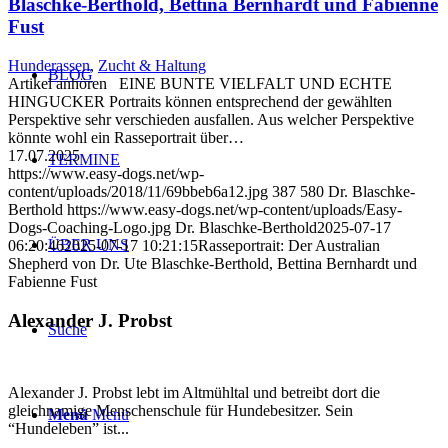
Blaschke-Berthold, Bettina Bernhardt und Fabienne
Fust
Hunderassen
,
Zucht & Haltung
BLOG
Artikel anhören EINE BUNTE VIELFALT UND ECHTE
HINGUCKER Portraits können entsprechend der gewählten
Perspektive sehr verschieden ausfallen. Aus welcher Perspektive
könnte wohl ein Rasseportrait über…
17.07.2025
TERMINE
https://www.easy-dogs.net/wp-
content/uploads/2018/11/69bbeb6a12.jpg
387
580
Dr. Blaschke-
Berthold
https://www.easy-dogs.net/wp-content/uploads/Easy-
Dogs-Coaching-Logo.jpg
Dr. Blaschke-Berthold
2025-07-17
ÜBER UNS
06:20:46
2025-07-17 10:21:15
Rasseportrait: Der Australian
Shepherd von Dr. Ute Blaschke-Berthold, Bettina Bernhardt und
Fabienne Fust
Alexander J. Probst
Suche
Alexander J. Probst lebt im Altmühltal und betreibt dort die
gleichnamige Menschenschule für Hundebesitzer. Sein
Menü
Menü
“Hundeleben” ist...