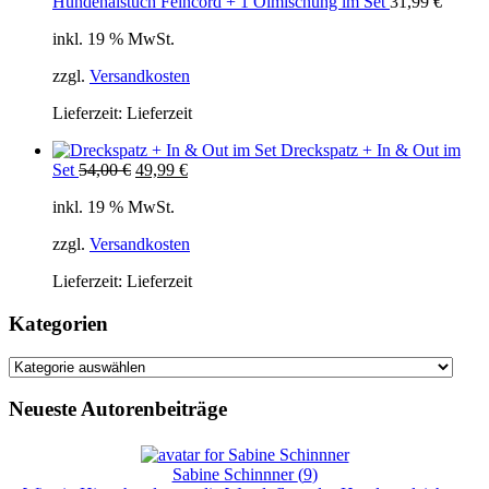
Hundehalstuch Feincord + 1 Ölmischung im Set
31,99
€
inkl. 19 % MwSt.
zzgl.
Versandkosten
Lieferzeit:
Lieferzeit
Dreckspatz + In & Out im
Ursprünglicher
Aktueller
Set
54,00
€
49,99
€
Preis
Preis
inkl. 19 % MwSt.
war:
ist:
54,00 €
49,99 €.
zzgl.
Versandkosten
Lieferzeit:
Lieferzeit
Kategorien
Kategorien
Neueste Autorenbeiträge
Sabine Schinnner
(
9
)