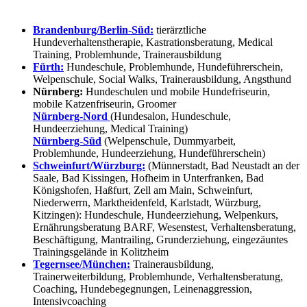
Brandenburg/Berlin-Süd:
tierärztliche
Hundeverhaltenstherapie, Kastrationsberatung, Medical
Training, Problemhunde, Trainerausbildung
Fürth:
Hundeschule, Problemhunde, Hundeführerschein,
Welpenschule, Social Walks, Trainerausbildung, Angsthund
Nürnberg:
Hundeschulen und mobile Hundefriseurin,
mobile Katzenfriseurin, Groomer
Nürnberg-Nord
(Hundesalon, Hundeschule,
Hundeerziehung, Medical Training)
Nürnberg-Süd
(Welpenschule, Dummyarbeit,
Problemhunde, Hundeerziehung, Hundeführerschein)
Schweinfurt/Würzburg:
(Münnerstadt, Bad Neustadt an der
Saale, Bad Kissingen, Hofheim in Unterfranken, Bad
Königshofen, Haßfurt, Zell am Main, Schweinfurt,
Niederwerrn, Marktheidenfeld, Karlstadt, Würzburg,
Kitzingen): Hundeschule, Hundeerziehung, Welpenkurs,
Ernährungsberatung BARF, Wesenstest, Verhaltensberatung,
Beschäftigung, Mantrailing, Grunderziehung, eingezäuntes
Trainingsgelände in Kolitzheim
Tegernsee/München:
Trainerausbildung,
Trainerweiterbildung, Problemhunde, Verhaltensberatung,
Coaching, Hundebegegnungen, Leinenaggression,
Intensivcoaching