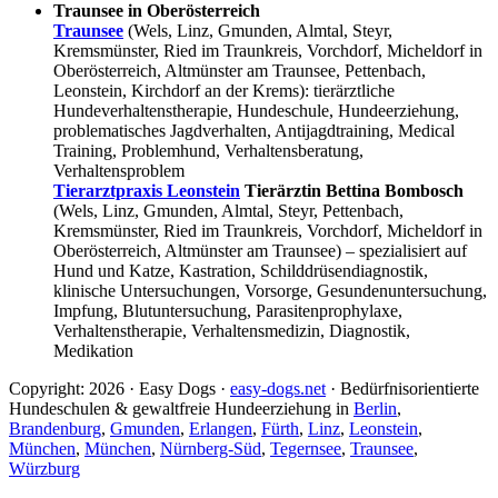
Traunsee in Oberösterreich
Traunsee
(Wels, Linz, Gmunden, Almtal, Steyr,
Kremsmünster, Ried im Traunkreis, Vorchdorf, Micheldorf in
Oberösterreich, Altmünster am Traunsee, Pettenbach,
Leonstein, Kirchdorf an der Krems): tierärztliche
Hundeverhaltenstherapie, Hundeschule, Hundeerziehung,
problematisches Jagdverhalten, Antijagdtraining, Medical
Training, Problemhund, Verhaltensberatung,
Verhaltensproblem
Tierarztpraxis Leonstein
Tierärztin Bettina Bombosch
(Wels, Linz, Gmunden, Almtal, Steyr, Pettenbach,
Kremsmünster, Ried im Traunkreis, Vorchdorf, Micheldorf in
Oberösterreich, Altmünster am Traunsee) – spezialisiert auf
Hund und Katze, Kastration, Schilddrüsendiagnostik,
klinische Untersuchungen, Vorsorge, Gesundenuntersuchung,
Impfung, Blutuntersuchung, Parasitenprophylaxe,
Verhaltenstherapie, Verhaltensmedizin, Diagnostik,
Medikation
Copyright: 2026 · Easy Dogs ·
easy-dogs.net
· Bedürfnisorientierte
Hundeschulen & gewaltfreie Hundeerziehung in
Berlin
,
Brandenburg
,
Gmunden
,
Erlangen
,
Fürth
,
Linz
,
Leonstein
,
München
,
München
,
Nürnberg-Süd
,
Tegernsee
,
Traunsee
,
Würzburg