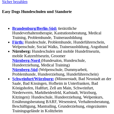
Sicher bezahlen
Easy Dogs Hundeschulen und Standorte
Brandenburg/Berlin-Süd:
tierärztliche
Hundeverhaltenstherapie, Kastrationsberatung, Medical
Training, Problemhunde, Trainerausbildung
Fürth:
Hundeschule, Problemhunde, Hundeführerschein,
Welpenschule, Social Walks, Trainerausbildung, Angsthund
Nürnberg:
Hundeschulen und mobile Hundefriseurin,
mobile Katzenfriseurin, Groomer
Nürnberg-Nord
(Hundesalon, Hundeschule,
Hundeerziehung, Medical Training)
Nürnberg-Süd
(Welpenschule, Dummyarbeit,
Problemhunde, Hundeerziehung, Hundeführerschein)
Schweinfurt/Würzburg:
(Münnerstadt, Bad Neustadt an der
Saale, Bad Kissingen, Hofheim in Unterfranken, Bad
Königshofen, Haßfurt, Zell am Main, Schweinfurt,
Niederwerrn, Marktheidenfeld, Karlstadt, Würzburg,
Kitzingen): Hundeschule, Hundeerziehung, Welpenkurs,
Ernährungsberatung BARF, Wesenstest, Verhaltensberatung,
Beschäftigung, Mantrailing, Grunderziehung, eingezäuntes
Trainingsgelände in Kolitzheim