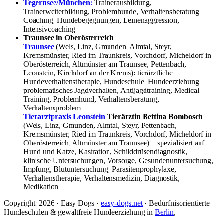
Tegernsee/München:
Trainerausbildung,
Trainerweiterbildung, Problemhunde, Verhaltensberatung,
Coaching, Hundebegegnungen, Leinenaggression,
Intensivcoaching
Traunsee in Oberösterreich
Traunsee
(Wels, Linz, Gmunden, Almtal, Steyr,
Kremsmünster, Ried im Traunkreis, Vorchdorf, Micheldorf in
Oberösterreich, Altmünster am Traunsee, Pettenbach,
Leonstein, Kirchdorf an der Krems): tierärztliche
Hundeverhaltenstherapie, Hundeschule, Hundeerziehung,
problematisches Jagdverhalten, Antijagdtraining, Medical
Training, Problemhund, Verhaltensberatung,
Verhaltensproblem
Tierarztpraxis Leonstein
Tierärztin Bettina Bombosch
(Wels, Linz, Gmunden, Almtal, Steyr, Pettenbach,
Kremsmünster, Ried im Traunkreis, Vorchdorf, Micheldorf in
Oberösterreich, Altmünster am Traunsee) – spezialisiert auf
Hund und Katze, Kastration, Schilddrüsendiagnostik,
klinische Untersuchungen, Vorsorge, Gesundenuntersuchung,
Impfung, Blutuntersuchung, Parasitenprophylaxe,
Verhaltenstherapie, Verhaltensmedizin, Diagnostik,
Medikation
Copyright: 2026 · Easy Dogs ·
easy-dogs.net
· Bedürfnisorientierte
Hundeschulen & gewaltfreie Hundeerziehung in
Berlin
,