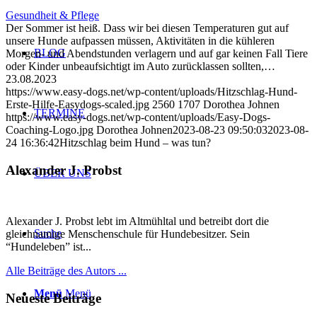
Gesundheit & Pflege
Der Sommer ist heiß. Dass wir bei diesen Temperaturen gut auf
unsere Hunde aufpassen müssen, Aktivitäten in die kühleren
BLOG
Morgen- und Abendstunden verlagern und auf gar keinen Fall Tiere
oder Kinder unbeaufsichtigt im Auto zurücklassen sollten,…
23.08.2023
https://www.easy-dogs.net/wp-content/uploads/Hitzschlag-Hund-
Erste-Hilfe-Easydogs-scaled.jpg
2560
1707
Dorothea Johnen
TERMINE
https://www.easy-dogs.net/wp-content/uploads/Easy-Dogs-
Coaching-Logo.jpg
Dorothea Johnen
2023-08-23 09:50:03
2023-08-
24 16:36:42
Hitzschlag beim Hund – was tun?
Alexander J. Probst
ÜBER UNS
Alexander J. Probst lebt im Altmühltal und betreibt dort die
Suche
gleichnamige Menschenschule für Hundebesitzer. Sein
“Hundeleben” ist...
Alle Beiträge des Autors ...
Menü
Menü
Neueste Beiträge