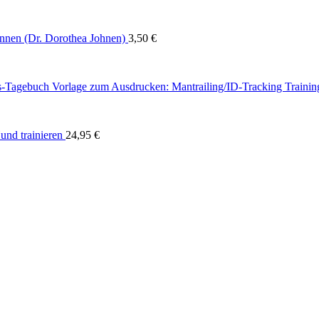
nnen (Dr. Dorothea Johnen)
3,50
€
Vorlage zum Ausdrucken: Mantrailing/ID-Tracking Traini
nd trainieren
24,95
€