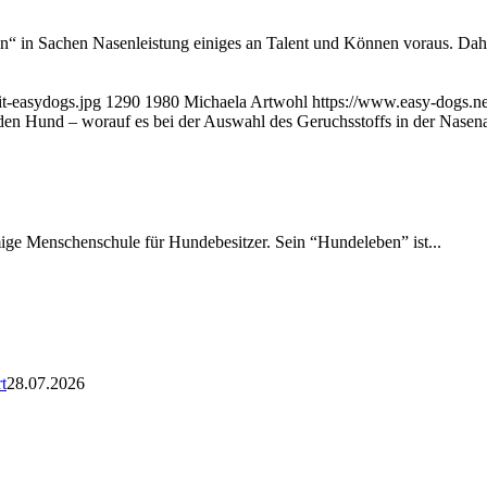
sen“ in Sachen Nasenleistung einiges an Talent und Können voraus. D
t-easydogs.jpg
1290
1980
Michaela Artwohl
https://www.easy-dogs.n
 den Hund – worauf es bei der Auswahl des Geruchsstoffs in der Nase
amige Menschenschule für Hundebesitzer. Sein “Hundeleben” ist...
t
28.07.2026