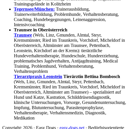
Trainingsgelände in Kolitzheim
Tegernsee/München:
Trainerausbildung,
Trainerweiterbildung, Problemhunde, Verhaltensberatung,
Coaching, Hundebegegnungen, Leinenaggression,
Intensivcoaching
Traunsee in Oberösterreich
Traunsee
(Wels, Linz, Gmunden, Almtal, Steyr,
Kremsmünster, Ried im Traunkreis, Vorchdorf, Micheldorf in
Oberösterreich, Altmünster am Traunsee, Pettenbach,
Leonstein, Kirchdorf an der Krems): tierärztliche
Hundeverhaltenstherapie, Hundeschule, Hundeerziehung,
problematisches Jagdverhalten, Antijagdtraining, Medical
Training, Problemhund, Verhaltensberatung,
Verhaltensproblem
Tierarztpraxis Leonstein
Tierärztin Bettina Bombosch
(Wels, Linz, Gmunden, Almtal, Steyr, Pettenbach,
Kremsmünster, Ried im Traunkreis, Vorchdorf, Micheldorf in
Oberösterreich, Altmünster am Traunsee) – spezialisiert auf
Hund und Katze, Kastration, Schilddrüsendiagnostik,
klinische Untersuchungen, Vorsorge, Gesundenuntersuchung,
Impfung, Blutuntersuchung, Parasitenprophylaxe,
Verhaltenstherapie, Verhaltensmedizin, Diagnostik,
Medikation
Copyright: 2026 · Easy Dogs ·
easy-dogs.net
· Bedürfnisorientierte