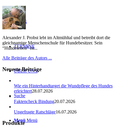
BLOG
Alexander J. Probst lebt im Altmühltal und betreibt dort die
gleichnamige Menschenschule für Hundebesitzer. Sein
TERMINE
“Hundeleben” ist...
Alle Beiträge des Autors ...
Neueste Beiträge
ÜBER UNS
Wie ein Hinterhandtarget die Wundpflege des Hundes
erleichtert
28.07.2026
Suche
Faktencheck Bindung
20.07.2026
Ungefragte Ratschläge
16.07.2026
Menü
Menü
Produkte