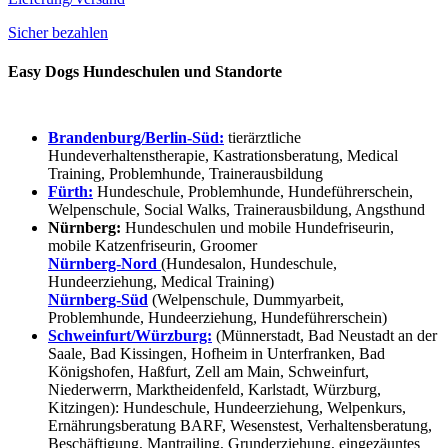
Sicher bezahlen
Easy Dogs Hundeschulen und Standorte
Brandenburg/Berlin-Süd:
tierärztliche
Hundeverhaltenstherapie, Kastrationsberatung, Medical
Training, Problemhunde, Trainerausbildung
Fürth:
Hundeschule, Problemhunde, Hundeführerschein,
Welpenschule, Social Walks, Trainerausbildung, Angsthund
Nürnberg:
Hundeschulen und mobile Hundefriseurin,
mobile Katzenfriseurin, Groomer
Nürnberg-Nord
(Hundesalon, Hundeschule,
Hundeerziehung, Medical Training)
Nürnberg-Süd
(Welpenschule, Dummyarbeit,
Problemhunde, Hundeerziehung, Hundeführerschein)
Schweinfurt/Würzburg:
(Münnerstadt, Bad Neustadt an der
Saale, Bad Kissingen, Hofheim in Unterfranken, Bad
Königshofen, Haßfurt, Zell am Main, Schweinfurt,
Niederwerrn, Marktheidenfeld, Karlstadt, Würzburg,
Kitzingen): Hundeschule, Hundeerziehung, Welpenkurs,
Ernährungsberatung BARF, Wesenstest, Verhaltensberatung,
Beschäftigung, Mantrailing, Grunderziehung, eingezäuntes