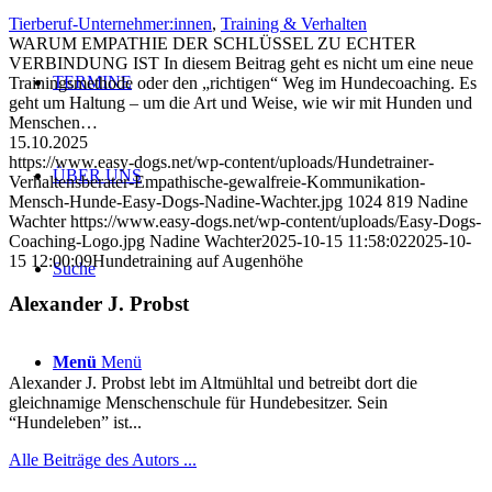
Tierberuf-Unternehmer:innen
,
Training & Verhalten
WARUM EMPATHIE DER SCHLÜSSEL ZU ECHTER
VERBINDUNG IST In diesem Beitrag geht es nicht um eine neue
TERMINE
Trainingsmethode oder den „richtigen“ Weg im Hundecoaching. Es
geht um Haltung – um die Art und Weise, wie wir mit Hunden und
Menschen…
15.10.2025
https://www.easy-dogs.net/wp-content/uploads/Hundetrainer-
ÜBER UNS
Verhaltensberater-Empathische-gewalfreie-Kommunikation-
Mensch-Hunde-Easy-Dogs-Nadine-Wachter.jpg
1024
819
Nadine
Wachter
https://www.easy-dogs.net/wp-content/uploads/Easy-Dogs-
Coaching-Logo.jpg
Nadine Wachter
2025-10-15 11:58:02
2025-10-
15 12:00:09
Hundetraining auf Augenhöhe
Suche
Alexander J. Probst
Menü
Menü
Alexander J. Probst lebt im Altmühltal und betreibt dort die
gleichnamige Menschenschule für Hundebesitzer. Sein
“Hundeleben” ist...
Alle Beiträge des Autors ...