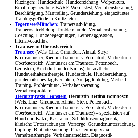
Kitzingen): Hundeschule, Hundeerziehung, Welpenkurs,
Ernährungsberatung BARF, Wesenstest, Verhaltensberatung,
Beschäftigung, Mantrailing, Grunderziehung, eingezäuntes
Trainingsgelände in Kolitzheim
Tegernsee/München:
Trainerausbildung,
Trainerweiterbildung, Problemhunde, Verhaltensberatung,
Coaching, Hundebegegnungen, Leinenaggression,
Intensivcoaching
Traunsee in Oberösterreich
Traunsee
(Wels, Linz, Gmunden, Almtal, Steyr,
Kremsmünster, Ried im Traunkreis, Vorchdorf, Micheldorf in
Oberösterreich, Altmünster am Traunsee, Pettenbach,
Leonstein, Kirchdorf an der Krems): tierärztliche
Hundeverhaltenstherapie, Hundeschule, Hundeerziehung,
problematisches Jagdverhalten, Antijagdtraining, Medical
Training, Problemhund, Verhaltensberatung,
Verhaltensproblem
Tierarztpraxis Leonstein
Tierärztin Bettina Bombosch
(Wels, Linz, Gmunden, Almtal, Steyr, Pettenbach,
Kremsmünster, Ried im Traunkreis, Vorchdorf, Micheldorf in
Oberösterreich, Altmünster am Traunsee) – spezialisiert auf
Hund und Katze, Kastration, Schilddrüsendiagnostik,
klinische Untersuchungen, Vorsorge, Gesundenuntersuchung,
Impfung, Blutuntersuchung, Parasitenprophylaxe,
Verhaltenstherapie, Verhaltensmedizin, Diagnostik,