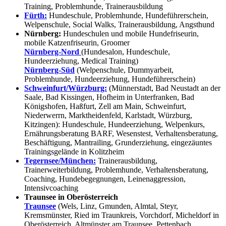
Training, Problemhunde, Trainerausbildung
Fürth:
Hundeschule, Problemhunde, Hundeführerschein,
Welpenschule, Social Walks, Trainerausbildung, Angsthund
Nürnberg:
Hundeschulen und mobile Hundefriseurin,
mobile Katzenfriseurin, Groomer
Nürnberg-Nord
(Hundesalon, Hundeschule,
Hundeerziehung, Medical Training)
Nürnberg-Süd
(Welpenschule, Dummyarbeit,
Problemhunde, Hundeerziehung, Hundeführerschein)
Schweinfurt/Würzburg:
(Münnerstadt, Bad Neustadt an der
Saale, Bad Kissingen, Hofheim in Unterfranken, Bad
Königshofen, Haßfurt, Zell am Main, Schweinfurt,
Niederwerrn, Marktheidenfeld, Karlstadt, Würzburg,
Kitzingen): Hundeschule, Hundeerziehung, Welpenkurs,
Ernährungsberatung BARF, Wesenstest, Verhaltensberatung,
Beschäftigung, Mantrailing, Grunderziehung, eingezäuntes
Trainingsgelände in Kolitzheim
Tegernsee/München:
Trainerausbildung,
Trainerweiterbildung, Problemhunde, Verhaltensberatung,
Coaching, Hundebegegnungen, Leinenaggression,
Intensivcoaching
Traunsee in Oberösterreich
Traunsee
(Wels, Linz, Gmunden, Almtal, Steyr,
Kremsmünster, Ried im Traunkreis, Vorchdorf, Micheldorf in
Oberösterreich, Altmünster am Traunsee, Pettenbach,