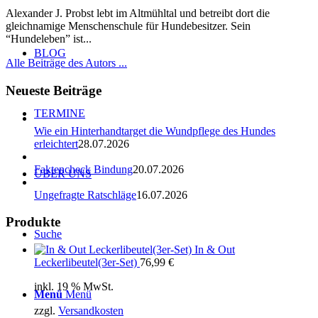
Alexander J. Probst lebt im Altmühltal und betreibt dort die
gleichnamige Menschenschule für Hundebesitzer. Sein
“Hundeleben” ist...
BLOG
Alle Beiträge des Autors ...
Neueste Beiträge
TERMINE
Wie ein Hinterhandtarget die Wundpflege des Hundes
erleichtert
28.07.2026
Faktencheck Bindung
20.07.2026
ÜBER UNS
Ungefragte Ratschläge
16.07.2026
Produkte
Suche
In & Out
Leckerlibeutel(3er-Set)
76,99
€
inkl. 19 % MwSt.
Menü
Menü
zzgl.
Versandkosten