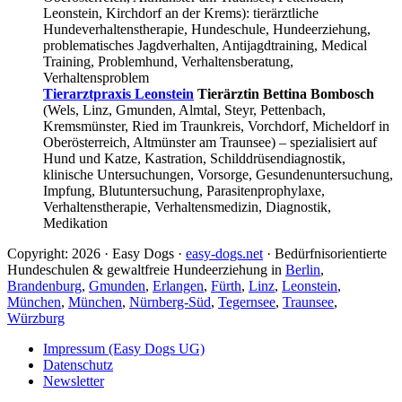
Leonstein, Kirchdorf an der Krems): tierärztliche
Hundeverhaltenstherapie, Hundeschule, Hundeerziehung,
problematisches Jagdverhalten, Antijagdtraining, Medical
Training, Problemhund, Verhaltensberatung,
Verhaltensproblem
Tierarztpraxis Leonstein
Tierärztin Bettina Bombosch
(Wels, Linz, Gmunden, Almtal, Steyr, Pettenbach,
Kremsmünster, Ried im Traunkreis, Vorchdorf, Micheldorf in
Oberösterreich, Altmünster am Traunsee) – spezialisiert auf
Hund und Katze, Kastration, Schilddrüsendiagnostik,
klinische Untersuchungen, Vorsorge, Gesundenuntersuchung,
Impfung, Blutuntersuchung, Parasitenprophylaxe,
Verhaltenstherapie, Verhaltensmedizin, Diagnostik,
Medikation
Copyright: 2026 · Easy Dogs ·
easy-dogs.net
· Bedürfnisorientierte
Hundeschulen & gewaltfreie Hundeerziehung in
Berlin
,
Brandenburg
,
Gmunden
,
Erlangen
,
Fürth
,
Linz
,
Leonstein
,
München
,
München
,
Nürnberg-Süd
,
Tegernsee
,
Traunsee
,
Würzburg
Impressum (Easy Dogs UG)
Datenschutz
Newsletter