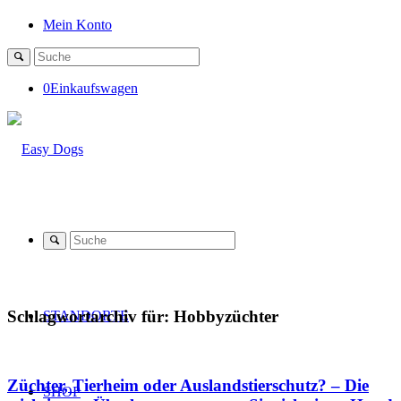
Mein Konto
0
Einkaufswagen
Schlagwortarchiv für:
Hobbyzüchter
STANDORTE
Züchter, Tierheim oder Auslandstierschutz? – Die
SHOP