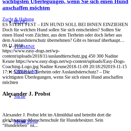
wichtigsten Überlegungen, wenn Sie sich einen Hund
anschaffen möchten
Zucht & Haltung
BLOG
ES STEHT FEST – EIN HUND SOLL BEI IHNEN EINZIEHEN
Doch für welchen Hund sollen Sie sich entscheiden? Sollten Sie
einen Hund vom Züchter, aus dem Tierheim oder doch lieber aus
dem Auslandstierschutz übernehmen? Gibt es hierauf überhaupt…
09.11.2018
TERMINE
https://www.easy-dogs.net/wp-
content/uploads/2018/11/auslandtierschutz.jpg
450
300
Nadine
Keune
https://www.easy-dogs.net/wp-content/uploads/Easy-Dogs-
Coaching-Logo.jpg
Nadine Keune
2018-11-09 20:18:29
2019-11-15
ÜBER UNS
17:11:52
Züchter, Tierheim oder Auslandstierschutz? – Die
wichtigsten Überlegungen, wenn Sie sich einen Hund anschaffen
möchten
Alexander J. Probst
Suche
Alexander J. Probst lebt im Altmühltal und betreibt dort die
gleichnamige Menschenschule für Hundebesitzer. Sein
Menü
Menü
“Hundeleben” ist...