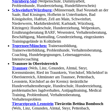
Nürnberg-Süd
(Welpenschule, Dummyarbeit,
Problemhunde, Hundeerziehung, Hundeführerschein)
Schweinfurt/Würzburg:
(Münnerstadt, Bad Neustadt an der
Saale, Bad Kissingen, Hofheim in Unterfranken, Bad
Königshofen, Haßfurt, Zell am Main, Schweinfurt,
Niederwerrn, Marktheidenfeld, Karlstadt, Würzburg,
Kitzingen): Hundeschule, Hundeerziehung, Welpenkurs,
Ernährungsberatung BARF, Wesenstest, Verhaltensberatung,
Beschäftigung, Mantrailing, Grunderziehung, eingezäuntes
Trainingsgelände in Kolitzheim
Tegernsee/München:
Trainerausbildung,
Trainerweiterbildung, Problemhunde, Verhaltensberatung,
Coaching, Hundebegegnungen, Leinenaggression,
Intensivcoaching
Traunsee in Oberösterreich
Traunsee
(Wels, Linz, Gmunden, Almtal, Steyr,
Kremsmünster, Ried im Traunkreis, Vorchdorf, Micheldorf in
Oberösterreich, Altmünster am Traunsee, Pettenbach,
Leonstein, Kirchdorf an der Krems): tierärztliche
Hundeverhaltenstherapie, Hundeschule, Hundeerziehung,
problematisches Jagdverhalten, Antijagdtraining, Medical
Training, Problemhund, Verhaltensberatung,
Verhaltensproblem
Tierarztpraxis Leonstein
Tierärztin Bettina Bombosch
(Wels, Linz, Gmunden, Almtal, Steyr, Pettenbach,