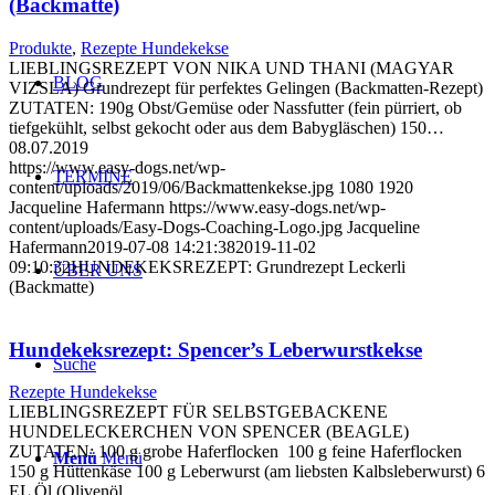
(Backmatte)
Produkte
,
Rezepte Hundekekse
LIEBLINGSREZEPT VON NIKA UND THANI (MAGYAR
BLOG
VIZSLA) Grundrezept für perfektes Gelingen (Backmatten-Rezept)
ZUTATEN: 190g Obst/Gemüse oder Nassfutter (fein pürriert, ob
tiefgekühlt, selbst gekocht oder aus dem Babygläschen) 150…
08.07.2019
https://www.easy-dogs.net/wp-
TERMINE
content/uploads/2019/06/Backmattenkekse.jpg
1080
1920
Jacqueline Hafermann
https://www.easy-dogs.net/wp-
content/uploads/Easy-Dogs-Coaching-Logo.jpg
Jacqueline
Hafermann
2019-07-08 14:21:38
2019-11-02
09:10:32
HUNDEKEKSREZEPT: Grundrezept Leckerli
ÜBER UNS
(Backmatte)
Hundekeksrezept: Spencer’s Leberwurstkekse
Suche
Rezepte Hundekekse
LIEBLINGSREZEPT FÜR SELBSTGEBACKENE
HUNDELECKERCHEN VON SPENCER (BEAGLE)
ZUTATEN: 100 g grobe Haferflocken 100 g feine Haferflocken
Menü
Menü
150 g Hüttenkäse 100 g Leberwurst (am liebsten Kalbsleberwurst) 6
EL Öl (Olivenöl…