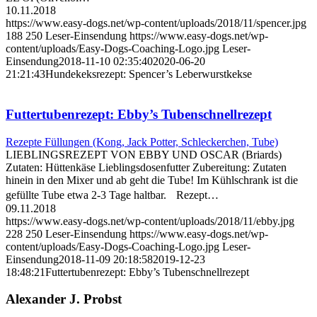
10.11.2018
https://www.easy-dogs.net/wp-content/uploads/2018/11/spencer.jpg
188
250
Leser-Einsendung
https://www.easy-dogs.net/wp-
content/uploads/Easy-Dogs-Coaching-Logo.jpg
Leser-
Einsendung
2018-11-10 02:35:40
2020-06-20
21:21:43
Hundekeksrezept: Spencer’s Leberwurstkekse
Futtertubenrezept: Ebby’s Tubenschnellrezept
Rezepte Füllungen (Kong, Jack Potter, Schleckerchen, Tube)
LIEBLINGSREZEPT VON EBBY UND OSCAR (Briards)
Zutaten: Hüttenkäse Lieblingsdosenfutter Zubereitung: Zutaten
hinein in den Mixer und ab geht die Tube! Im Kühlschrank ist die
gefüllte Tube etwa 2-3 Tage haltbar. Rezept…
09.11.2018
https://www.easy-dogs.net/wp-content/uploads/2018/11/ebby.jpg
228
250
Leser-Einsendung
https://www.easy-dogs.net/wp-
content/uploads/Easy-Dogs-Coaching-Logo.jpg
Leser-
Einsendung
2018-11-09 20:18:58
2019-12-23
18:48:21
Futtertubenrezept: Ebby’s Tubenschnellrezept
Alexander J. Probst