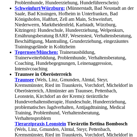
Problemhunde, Hundeerziehung, Hundeführerschein)
Schweinfurt/Würzburg:
(Münnerstadt, Bad Neustadt an der
Saale, Bad Kissingen, Hofheim in Unterfranken, Bad
Königshofen, Haßfurt, Zell am Main, Schweinfurt,
Niederwerrn, Marktheidenfeld, Karlstadt, Würzburg,
Kitzingen): Hundeschule, Hundeerziehung, Welpenkurs,
Ernährungsberatung BARF, Wesenstest, Verhaltensberatung,
Beschäftigung, Mantrailing, Grunderziehung, eingezäuntes
Trainingsgelände in Kolitzheim
Tegernsee/München:
Trainerausbildung,
Trainerweiterbildung, Problemhunde, Verhaltensberatung,
Coaching, Hundebegegnungen, Leinenaggression,
Intensivcoaching
Traunsee in Oberösterreich
Traunsee
(Wels, Linz, Gmunden, Almtal, Steyr,
Kremsmünster, Ried im Traunkreis, Vorchdorf, Micheldorf in
Oberösterreich, Altmünster am Traunsee, Pettenbach,
Leonstein, Kirchdorf an der Krems): tierärztliche
Hundeverhaltenstherapie, Hundeschule, Hundeerziehung,
problematisches Jagdverhalten, Antijagdtraining, Medical
Training, Problemhund, Verhaltensberatung,
Verhaltensproblem
Tierarztpraxis Leonstein
Tierärztin Bettina Bombosch
(Wels, Linz, Gmunden, Almtal, Steyr, Pettenbach,
Kremsmünster, Ried im Traunkreis, Vorchdorf, Micheldorf in