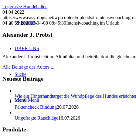
Tegernsee Hundehalter
04.04.2022
https://www.easy-dogs.net/wp-content/uploads/th-intensivcoaching-u-
TERMINE
04 20:59:28
2025-04-08 08:45:30
Intensivcoaching im Urlaub
Alexander J. Probst
ÜBER UNS
Alexander J. Probst lebt im Altmühltal und betreibt dort die gleichn
Alle Beiträge des Autors ...
Suche
Neueste Beiträge
Wie ein Hinterhandtarget die Wundpflege des Hundes erleichter
Menü
Menü
Faktencheck Bindung
20.07.2026
Ungefragte Ratschläge
16.07.2026
Produkte