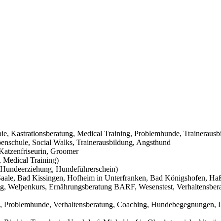
pie, Kastrationsberatung, Medical Training, Problemhunde, Trainerausb
nschule, Social Walks, Trainerausbildung, Angsthund
Katzenfriseurin, Groomer
 Medical Training)
Hundeerziehung, Hundeführerschein)
aale, Bad Kissingen, Hofheim in Unterfranken, Bad Königshofen, Haßf
g, Welpenkurs, Ernährungsberatung BARF, Wesenstest, Verhaltensbera
g, Problemhunde, Verhaltensberatung, Coaching, Hundebegegnungen, L