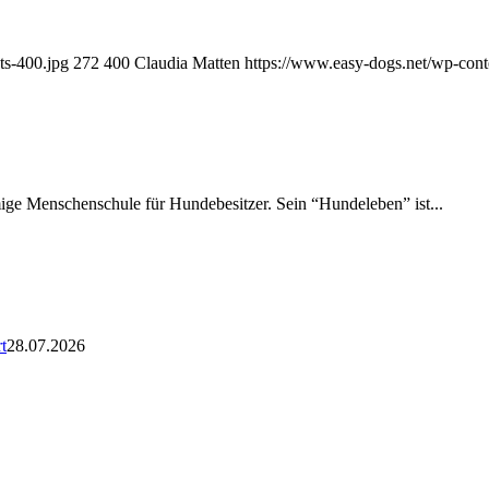
ts-400.jpg
272
400
Claudia Matten
https://www.easy-dogs.net/wp-con
amige Menschenschule für Hundebesitzer. Sein “Hundeleben” ist...
t
28.07.2026