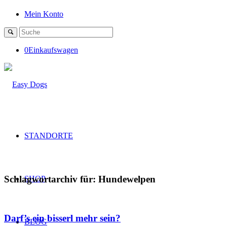
Mein Konto
0
Einkaufswagen
STANDORTE
Schlagwortarchiv für:
Hundewelpen
SHOP
Darf’s ein bisserl mehr sein?
BLOG