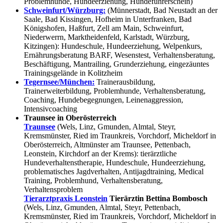
Problemhunde, Hundeerziehung, Hundeführerschein)
Schweinfurt/Würzburg:
(Münnerstadt, Bad Neustadt an der
Saale, Bad Kissingen, Hofheim in Unterfranken, Bad
Königshofen, Haßfurt, Zell am Main, Schweinfurt,
Niederwerrn, Marktheidenfeld, Karlstadt, Würzburg,
Kitzingen): Hundeschule, Hundeerziehung, Welpenkurs,
Ernährungsberatung BARF, Wesenstest, Verhaltensberatung,
Beschäftigung, Mantrailing, Grunderziehung, eingezäuntes
Trainingsgelände in Kolitzheim
Tegernsee/München:
Trainerausbildung,
Trainerweiterbildung, Problemhunde, Verhaltensberatung,
Coaching, Hundebegegnungen, Leinenaggression,
Intensivcoaching
Traunsee in Oberösterreich
Traunsee
(Wels, Linz, Gmunden, Almtal, Steyr,
Kremsmünster, Ried im Traunkreis, Vorchdorf, Micheldorf in
Oberösterreich, Altmünster am Traunsee, Pettenbach,
Leonstein, Kirchdorf an der Krems): tierärztliche
Hundeverhaltenstherapie, Hundeschule, Hundeerziehung,
problematisches Jagdverhalten, Antijagdtraining, Medical
Training, Problemhund, Verhaltensberatung,
Verhaltensproblem
Tierarztpraxis Leonstein
Tierärztin Bettina Bombosch
(Wels, Linz, Gmunden, Almtal, Steyr, Pettenbach,
Kremsmünster, Ried im Traunkreis, Vorchdorf, Micheldorf in