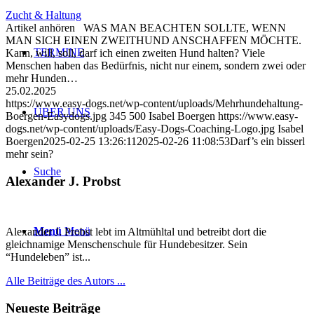
Zucht & Haltung
Artikel anhören WAS MAN BEACHTEN SOLLTE, WENN
MAN SICH EINEN ZWEITHUND ANSCHAFFEN MÖCHTE.
TERMINE
Kann, will, soll, darf ich einen zweiten Hund halten? Viele
Menschen haben das Bedürfnis, nicht nur einem, sondern zwei oder
mehr Hunden…
25.02.2025
https://www.easy-dogs.net/wp-content/uploads/Mehrhundehaltung-
ÜBER UNS
Boergen-Easydogs.jpg
345
500
Isabel Boergen
https://www.easy-
dogs.net/wp-content/uploads/Easy-Dogs-Coaching-Logo.jpg
Isabel
Boergen
2025-02-25 13:26:11
2025-02-26 11:08:53
Darf’s ein bisserl
mehr sein?
Suche
Alexander J. Probst
Menü
Menü
Alexander J. Probst lebt im Altmühltal und betreibt dort die
gleichnamige Menschenschule für Hundebesitzer. Sein
“Hundeleben” ist...
Alle Beiträge des Autors ...
Neueste Beiträge