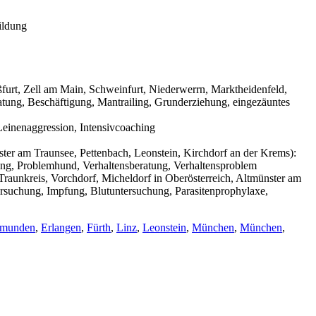
ildung
urt, Zell am Main, Schweinfurt, Niederwerrn, Marktheidenfeld,
tung, Beschäftigung, Mantrailing, Grunderziehung, eingezäuntes
einenaggression, Intensivcoaching
ter am Traunsee, Pettenbach, Leonstein, Kirchdorf an der Krems):
ning, Problemhund, Verhaltensberatung, Verhaltensproblem
raunkreis, Vorchdorf, Micheldorf in Oberösterreich, Altmünster am
ersuchung, Impfung, Blutuntersuchung, Parasitenprophylaxe,
munden
,
Erlangen
,
Fürth
,
Linz
,
Leonstein
,
München
,
München
,