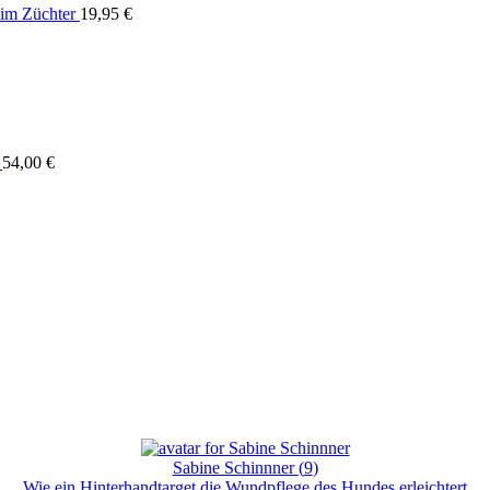
im Züchter
19,95
€
54,00
€
Sabine Schinnner
(
9
)
Wie ein Hinterhandtarget die Wundpflege des Hundes erleichtert