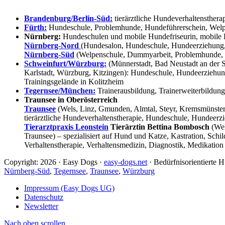
Brandenburg/Berlin-Süd:
tierärztliche Hundeverhaltensthera
Fürth:
Hundeschule, Problemhunde, Hundeführerschein, Welpe
Nürnberg:
Hundeschulen und mobile Hundefriseurin, mobile 
Nürnberg-Nord
(Hundesalon, Hundeschule, Hundeerziehung,
Nürnberg-Süd
(Welpenschule, Dummyarbeit, Problemhunde, 
Schweinfurt/Würzburg:
(Münnerstadt, Bad Neustadt an der S
Karlstadt, Würzburg, Kitzingen): Hundeschule, Hundeerziehun
Trainingsgelände in Kolitzheim
Tegernsee/München:
Trainerausbildung, Trainerweiterbildun
Traunsee in Oberösterreich
Traunsee
(Wels, Linz, Gmunden, Almtal, Steyr, Kremsmünster, 
tierärztliche Hundeverhaltenstherapie, Hundeschule, Hundeerzi
Tierarztpraxis Leonstein
Tierärztin Bettina Bombosch
(Wel
Traunsee) – spezialisiert auf Hund und Katze, Kastration, Sc
Verhaltenstherapie, Verhaltensmedizin, Diagnostik, Medikation
Copyright: 2026 · Easy Dogs ·
easy-dogs.net
· Bedürfnisorientierte
Nürnberg-Süd
,
Tegernsee
,
Traunsee
,
Würzburg
Impressum (Easy Dogs UG)
Datenschutz
Newsletter
Nach oben scrollen