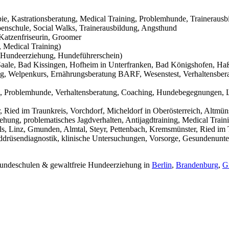
pie, Kastrationsberatung, Medical Training, Problemhunde, Trainerausb
nschule, Social Walks, Trainerausbildung, Angsthund
Katzenfriseurin, Groomer
 Medical Training)
Hundeerziehung, Hundeführerschein)
aale, Bad Kissingen, Hofheim in Unterfranken, Bad Königshofen, Haßf
g, Welpenkurs, Ernährungsberatung BARF, Wesenstest, Verhaltensbera
g, Problemhunde, Verhaltensberatung, Coaching, Hundebegegnungen, L
Ried im Traunkreis, Vorchdorf, Micheldorf in Oberösterreich, Altmüns
ehung, problematisches Jagdverhalten, Antijagdtraining, Medical Trai
s, Linz, Gmunden, Almtal, Steyr, Pettenbach, Kremsmünster, Ried im T
hilddrüsendiagnostik, klinische Untersuchungen, Vorsorge, Gesundenunt
 Hundeschulen & gewaltfreie Hundeerziehung in
Berlin
,
Brandenburg
,
G