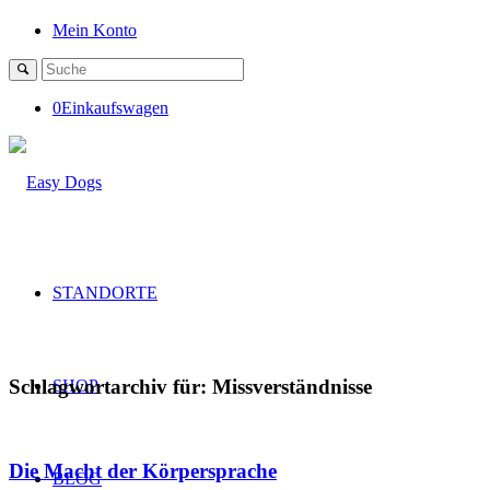
Mein Konto
0
Einkaufswagen
STANDORTE
Schlagwortarchiv für:
Missverständnisse
SHOP
Die Macht der Körpersprache
BLOG