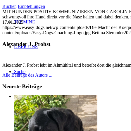
Bücher
,
Empfehlungen
MIT HUNDEN POSITIV KOMMUNIZIEREN VON CAROLIN HOFFMANN,
schwungvoll ihre Hand direkt vor die Nase halten und dabei denken,
TERMINE
17.01.2025
https://www.easy-dogs.net/wp-content/uploads/Die-Macht-der-Koe
content/uploads/Easy-Dogs-Coaching-Logo.jpg
Bettina Stemmler
202
Alexander J. Probst
ÜBER UNS
Alexander J. Probst lebt im Altmühltal und betreibt dort die gleichn
Suche
Alle Beiträge des Autors ...
Neueste Beiträge
Menü
Menü