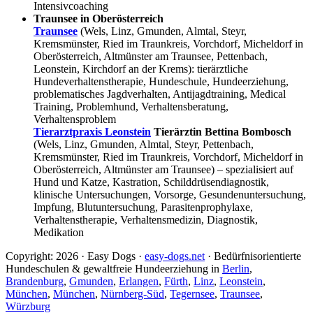
Intensivcoaching
Traunsee in Oberösterreich
Traunsee
(Wels, Linz, Gmunden, Almtal, Steyr,
Kremsmünster, Ried im Traunkreis, Vorchdorf, Micheldorf in
Oberösterreich, Altmünster am Traunsee, Pettenbach,
Leonstein, Kirchdorf an der Krems): tierärztliche
Hundeverhaltenstherapie, Hundeschule, Hundeerziehung,
problematisches Jagdverhalten, Antijagdtraining, Medical
Training, Problemhund, Verhaltensberatung,
Verhaltensproblem
Tierarztpraxis Leonstein
Tierärztin Bettina Bombosch
(Wels, Linz, Gmunden, Almtal, Steyr, Pettenbach,
Kremsmünster, Ried im Traunkreis, Vorchdorf, Micheldorf in
Oberösterreich, Altmünster am Traunsee) – spezialisiert auf
Hund und Katze, Kastration, Schilddrüsendiagnostik,
klinische Untersuchungen, Vorsorge, Gesundenuntersuchung,
Impfung, Blutuntersuchung, Parasitenprophylaxe,
Verhaltenstherapie, Verhaltensmedizin, Diagnostik,
Medikation
Copyright: 2026 · Easy Dogs ·
easy-dogs.net
· Bedürfnisorientierte
Hundeschulen & gewaltfreie Hundeerziehung in
Berlin
,
Brandenburg
,
Gmunden
,
Erlangen
,
Fürth
,
Linz
,
Leonstein
,
München
,
München
,
Nürnberg-Süd
,
Tegernsee
,
Traunsee
,
Würzburg