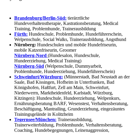
Brandenburg/Berlin-Süd:
tierärztliche
Hundeverhaltenstherapie, Kastrationsberatung, Medical
Training, Problemhunde, Trainerausbildung
Fürth:
Hundeschule, Problemhunde, Hundeführerschein,
Welpenschule, Social Walks, Trainerausbildung, Angsthund
Nürnberg:
Hundeschulen und mobile Hundefriseurin,
mobile Katzenfriseurin, Groomer
Nürnberg-Nord
(Hundesalon, Hundeschule,
Hundeerziehung, Medical Training)
Nürnberg-Süd
(Welpenschule, Dummyarbeit,
Problemhunde, Hundeerziehung, Hundeführerschein)
Schweinfurt/Würzburg:
(Münnerstadt, Bad Neustadt an der
Saale, Bad Kissingen, Hofheim in Unterfranken, Bad
Königshofen, Haßfurt, Zell am Main, Schweinfurt,
Niederwerrn, Marktheidenfeld, Karlstadt, Würzburg,
Kitzingen): Hundeschule, Hundeerziehung, Welpenkurs,
Ernährungsberatung BARF, Wesenstest, Verhaltensberatung,
Beschäftigung, Mantrailing, Grunderziehung, eingezäuntes
Trainingsgelände in Kolitzheim
Tegernsee/München:
Trainerausbildung,
Trainerweiterbildung, Problemhunde, Verhaltensberatung,
Coaching, Hundebegegnungen, Leinenaggression,