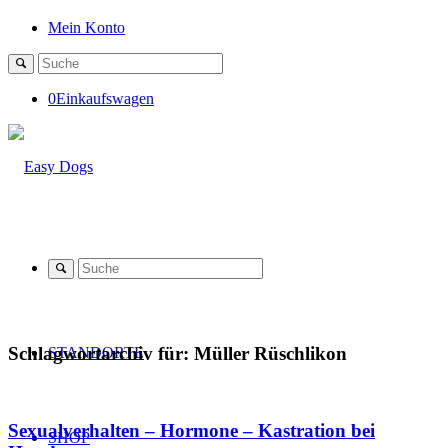
Mein Konto
0
Einkaufswagen
Schlagwortarchiv für:
Müller Rüschlikon
STANDORTE
Sexualverhalten – Hormone – Kastration bei
SHOP