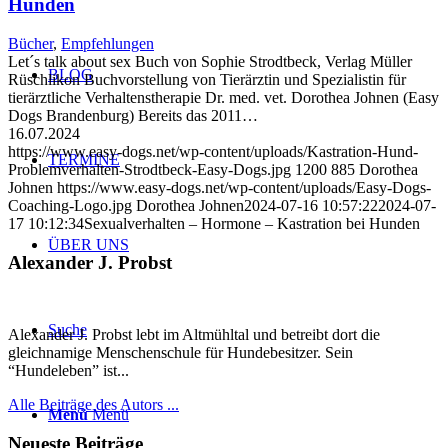
Hunden
Bücher
,
Empfehlungen
Let´s talk about sex Buch von Sophie Strodtbeck, Verlag Müller
BLOG
Rüschlikon Buchvorstellung von Tierärztin und Spezialistin für
tierärztliche Verhaltenstherapie Dr. med. vet. Dorothea Johnen (Easy
Dogs Brandenburg) Bereits das 2011…
16.07.2024
https://www.easy-dogs.net/wp-content/uploads/Kastration-Hund-
TERMINE
Problemverhalten-Strodtbeck-Easy-Dogs.jpg
1200
885
Dorothea
Johnen
https://www.easy-dogs.net/wp-content/uploads/Easy-Dogs-
Coaching-Logo.jpg
Dorothea Johnen
2024-07-16 10:57:22
2024-07-
17 10:12:34
Sexualverhalten – Hormone – Kastration bei Hunden
ÜBER UNS
Alexander J. Probst
Suche
Alexander J. Probst lebt im Altmühltal und betreibt dort die
gleichnamige Menschenschule für Hundebesitzer. Sein
“Hundeleben” ist...
Alle Beiträge des Autors ...
Menü
Menü
Neueste Beiträge