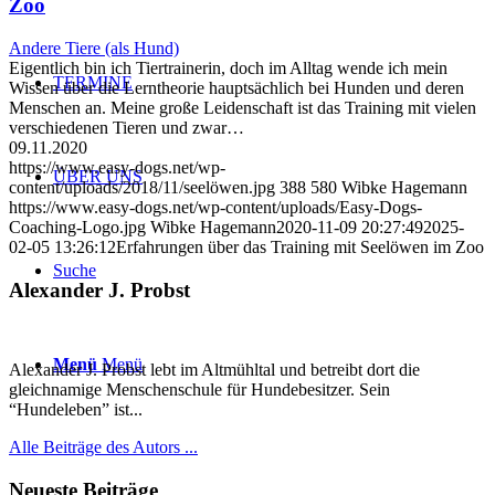
Zoo
Andere Tiere (als Hund)
Eigentlich bin ich Tiertrainerin, doch im Alltag wende ich mein
TERMINE
Wissen über die Lerntheorie hauptsächlich bei Hunden und deren
Menschen an. Meine große Leidenschaft ist das Training mit vielen
verschiedenen Tieren und zwar…
09.11.2020
https://www.easy-dogs.net/wp-
ÜBER UNS
content/uploads/2018/11/seelöwen.jpg
388
580
Wibke Hagemann
https://www.easy-dogs.net/wp-content/uploads/Easy-Dogs-
Coaching-Logo.jpg
Wibke Hagemann
2020-11-09 20:27:49
2025-
02-05 13:26:12
Erfahrungen über das Training mit Seelöwen im Zoo
Suche
Alexander J. Probst
Menü
Menü
Alexander J. Probst lebt im Altmühltal und betreibt dort die
gleichnamige Menschenschule für Hundebesitzer. Sein
“Hundeleben” ist...
Alle Beiträge des Autors ...
Neueste Beiträge