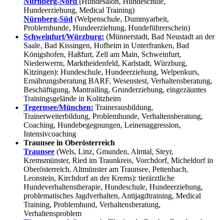
Nürnberg-Nord
(Hundesalon, Hundeschule,
Hundeerziehung, Medical Training)
Nürnberg-Süd
(Welpenschule, Dummyarbeit,
Problemhunde, Hundeerziehung, Hundeführerschein)
Schweinfurt/Würzburg:
(Münnerstadt, Bad Neustadt an der
Saale, Bad Kissingen, Hofheim in Unterfranken, Bad
Königshofen, Haßfurt, Zell am Main, Schweinfurt,
Niederwerrn, Marktheidenfeld, Karlstadt, Würzburg,
Kitzingen): Hundeschule, Hundeerziehung, Welpenkurs,
Ernährungsberatung BARF, Wesenstest, Verhaltensberatung,
Beschäftigung, Mantrailing, Grunderziehung, eingezäuntes
Trainingsgelände in Kolitzheim
Tegernsee/München:
Trainerausbildung,
Trainerweiterbildung, Problemhunde, Verhaltensberatung,
Coaching, Hundebegegnungen, Leinenaggression,
Intensivcoaching
Traunsee in Oberösterreich
Traunsee
(Wels, Linz, Gmunden, Almtal, Steyr,
Kremsmünster, Ried im Traunkreis, Vorchdorf, Micheldorf in
Oberösterreich, Altmünster am Traunsee, Pettenbach,
Leonstein, Kirchdorf an der Krems): tierärztliche
Hundeverhaltenstherapie, Hundeschule, Hundeerziehung,
problematisches Jagdverhalten, Antijagdtraining, Medical
Training, Problemhund, Verhaltensberatung,
Verhaltensproblem