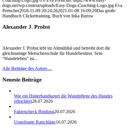
Coaching-Logo.jpg
0
0
Eva Pretscher
https://www.easy-
dogs.net/wp-content/uploads/Easy-Dogs-Coaching-Logo.jpg
Eva
Pretscher
2018-11-09 20:24:26
2021-01-08 16:09:29
Das große
Handbuch Clickertraining, Buch von Inka Burow
Alexander J. Probst
Alexander J. Probst lebt im Altmühltal und betreibt dort die
gleichnamige Menschenschule für Hundebesitzer. Sein
“Hundeleben” ist...
Alle Beiträge des Autors ...
Neueste Beiträge
Wie ein Hinterhandtarget die Wundpflege des Hundes
erleichtert
28.07.2026
Faktencheck Bindung
20.07.2026
Ungefragte Ratschläge
16.07.2026