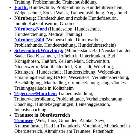
Training, Problemhunde, Trainerausbildung
Fürth:
Hundeschule, Problemhunde, Hundeführerschein,
Welpenschule, Social Walks, Trainerausbildung, Angsthund
Nürnberg:
Hundeschulen und mobile Hundefriseurin,
mobile Katzenfriseurin, Groomer
Nürnberg-Nord
(Hundesalon, Hundeschule,
Hundeerziehung, Medical Training)
Nürnberg-Süd
(Welpenschule, Dummyarbeit,
Problemhunde, Hundeerziehung, Hundeführerschein)
Schweinfurt/Würzburg:
(Münnerstadt, Bad Neustadt an der
Saale, Bad Kissingen, Hofheim in Unterfranken, Bad
Königshofen, Haßfurt, Zell am Main, Schweinfurt,
Niederwerrn, Marktheidenfeld, Karlstadt, Würzburg,
Kitzingen): Hundeschule, Hundeerziehung, Welpenkurs,
Ernährungsberatung BARF, Wesenstest, Verhaltensberatung,
Beschäftigung, Mantrailing, Grunderziehung, eingezäuntes
Trainingsgelände in Kolitzheim
Tegernsee/München:
Trainerausbildung,
Trainerweiterbildung, Problemhunde, Verhaltensberatung,
Coaching, Hundebegegnungen, Leinenaggression,
Intensivcoaching
Traunsee in Oberösterreich
Traunsee
(Wels, Linz, Gmunden, Almtal, Steyr,
Kremsmünster, Ried im Traunkreis, Vorchdorf, Micheldorf in
Oberösterreich, Altmünster am Traunsee, Pettenbach,