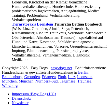
Leonstein, Kirchdorf an der Krems): tierärztliche
Hundeverhaltenstherapie, Hundeschule, Hundeerziehung,
problematisches Jagdverhalten, Antijagdtraining, Medical
Training, Problemhund, Verhaltensberatung,
Verhaltensproblem
Tierarztpraxis Leonstein
Tierärztin Bettina Bombosch
(Wels, Linz, Gmunden, Almtal, Steyr, Pettenbach,
Kremsmünster, Ried im Traunkreis, Vorchdorf, Micheldorf in
Oberösterreich, Altmünster am Traunsee) – spezialisiert auf
Hund und Katze, Kastration, Schilddrüsendiagnostik,
klinische Untersuchungen, Vorsorge, Gesundenuntersuchung,
Impfung, Blutuntersuchung, Parasitenprophylaxe,
Verhaltenstherapie, Verhaltensmedizin, Diagnostik,
Medikation
Copyright: 2026 · Easy Dogs ·
easy-dogs.net
· Bedürfnisorientierte
Hundeschulen & gewaltfreie Hundeerziehung in
Berlin
,
Brandenburg
,
Gmunden
,
Erlangen
,
Fürth
,
Linz
,
Leonstein
,
München
,
München
,
Nürnberg-Süd
,
Tegernsee
,
Traunsee
,
Würzburg
Impressum (Easy Dogs UG)
Datenschutz
Newsletter