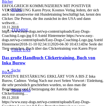
Bücher
ERFOLGREICH KOMMUNIZIEREN MIT POSITIVER
BLOG
VERSTÄRKUNG Karen Pryor, Kosmos Verlag Jedem, der sich
auch nur ansatzweise mit Hundetraining beschäftigt hat, kennt den
Clicker. Die Person, die ihn zunächst in den USA und dann
weltweit…
10.11.2018
TERMINE
https://www.easy-dogs.net/wp-content/uploads/Easy-Dogs-
Coaching-Logo.jpg
0
0
Astrid Hintermeier
https://www.easy-
dogs.net/wp-content/uploads/Easy-Dogs-Coaching-Logo.jpg
Astrid
Hintermeier
2018-11-10 02:34:11
2020-04-30 10:43:14
Die Seele der
Tiere erreichen, Buch über das Clickertraining von Karen Pryor
ÜBER UNS
Das große Handbuch Clickertraining, Buch von
Inka Burow
Suche
Bücher
POSITIVE BESTÄRKUNG ERKLÄRT VON A BIS Z Inka
Burow, Cadmos Verlag Nach nur zwei Seiten Vorwort / Einleitung,
die sehr persönlich geschrieben wurden, so dass man die
Begeisterung und Überzeugung der Autorin für das
Menü
Menü
Clickertraining…
09.11.2018
https://www.easy-dogs.net/wp-content/uploads/Easy-Dogs-