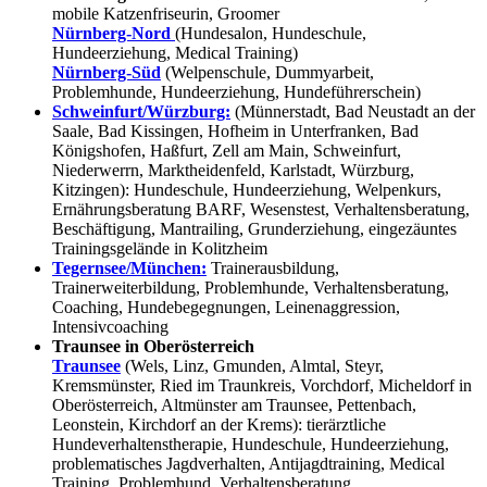
mobile Katzenfriseurin, Groomer
Nürnberg-Nord
(Hundesalon, Hundeschule,
Hundeerziehung, Medical Training)
Nürnberg-Süd
(Welpenschule, Dummyarbeit,
Problemhunde, Hundeerziehung, Hundeführerschein)
Schweinfurt/Würzburg:
(Münnerstadt, Bad Neustadt an der
Saale, Bad Kissingen, Hofheim in Unterfranken, Bad
Königshofen, Haßfurt, Zell am Main, Schweinfurt,
Niederwerrn, Marktheidenfeld, Karlstadt, Würzburg,
Kitzingen): Hundeschule, Hundeerziehung, Welpenkurs,
Ernährungsberatung BARF, Wesenstest, Verhaltensberatung,
Beschäftigung, Mantrailing, Grunderziehung, eingezäuntes
Trainingsgelände in Kolitzheim
Tegernsee/München:
Trainerausbildung,
Trainerweiterbildung, Problemhunde, Verhaltensberatung,
Coaching, Hundebegegnungen, Leinenaggression,
Intensivcoaching
Traunsee in Oberösterreich
Traunsee
(Wels, Linz, Gmunden, Almtal, Steyr,
Kremsmünster, Ried im Traunkreis, Vorchdorf, Micheldorf in
Oberösterreich, Altmünster am Traunsee, Pettenbach,
Leonstein, Kirchdorf an der Krems): tierärztliche
Hundeverhaltenstherapie, Hundeschule, Hundeerziehung,
problematisches Jagdverhalten, Antijagdtraining, Medical
Training, Problemhund, Verhaltensberatung,