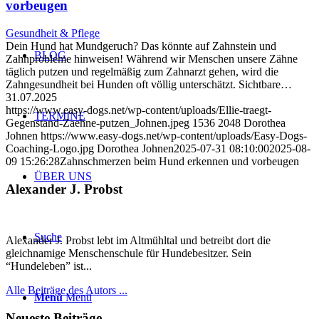
vorbeugen
Gesundheit & Pflege
Dein Hund hat Mundgeruch? Das könnte auf Zahnstein und
BLOG
Zahnprobleme hinweisen! Während wir Menschen unsere Zähne
täglich putzen und regelmäßig zum Zahnarzt gehen, wird die
Zahngesundheit bei Hunden oft völlig unterschätzt. Sichtbare…
31.07.2025
https://www.easy-dogs.net/wp-content/uploads/Ellie-traegt-
TERMINE
Gegenstand-Zaehne-putzen_Johnen.jpeg
1536
2048
Dorothea
Johnen
https://www.easy-dogs.net/wp-content/uploads/Easy-Dogs-
Coaching-Logo.jpg
Dorothea Johnen
2025-07-31 08:10:00
2025-08-
09 15:26:28
Zahnschmerzen beim Hund erkennen und vorbeugen
ÜBER UNS
Alexander J. Probst
Suche
Alexander J. Probst lebt im Altmühltal und betreibt dort die
gleichnamige Menschenschule für Hundebesitzer. Sein
“Hundeleben” ist...
Alle Beiträge des Autors ...
Menü
Menü
Neueste Beiträge