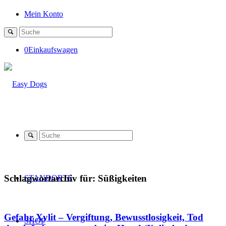
Mein Konto
0
Einkaufswagen
Schlagwortarchiv für:
Süßigkeiten
STANDORTE
Gefahr Xylit – Vergiftung, Bewusstlosigkeit, Tod
SHOP