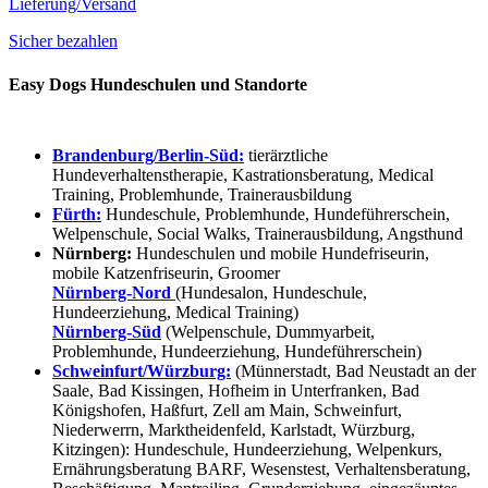
Lieferung/Versand
Sicher bezahlen
Easy Dogs Hundeschulen und Standorte
Brandenburg/Berlin-Süd:
tierärztliche
Hundeverhaltenstherapie, Kastrationsberatung, Medical
Training, Problemhunde, Trainerausbildung
Fürth:
Hundeschule, Problemhunde, Hundeführerschein,
Welpenschule, Social Walks, Trainerausbildung, Angsthund
Nürnberg:
Hundeschulen und mobile Hundefriseurin,
mobile Katzenfriseurin, Groomer
Nürnberg-Nord
(Hundesalon, Hundeschule,
Hundeerziehung, Medical Training)
Nürnberg-Süd
(Welpenschule, Dummyarbeit,
Problemhunde, Hundeerziehung, Hundeführerschein)
Schweinfurt/Würzburg:
(Münnerstadt, Bad Neustadt an der
Saale, Bad Kissingen, Hofheim in Unterfranken, Bad
Königshofen, Haßfurt, Zell am Main, Schweinfurt,
Niederwerrn, Marktheidenfeld, Karlstadt, Würzburg,
Kitzingen): Hundeschule, Hundeerziehung, Welpenkurs,
Ernährungsberatung BARF, Wesenstest, Verhaltensberatung,