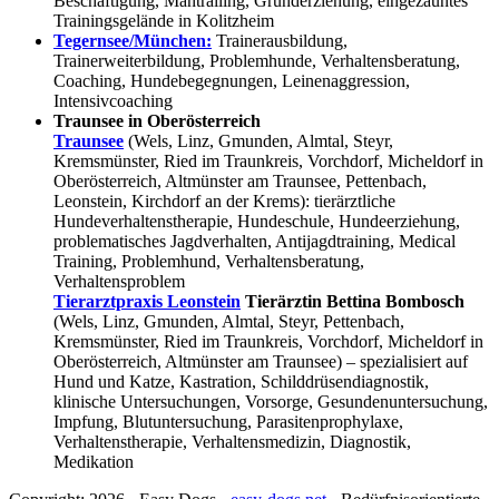
Beschäftigung, Mantrailing, Grunderziehung, eingezäuntes
Trainingsgelände in Kolitzheim
Tegernsee/München:
Trainerausbildung,
Trainerweiterbildung, Problemhunde, Verhaltensberatung,
Coaching, Hundebegegnungen, Leinenaggression,
Intensivcoaching
Traunsee in Oberösterreich
Traunsee
(Wels, Linz, Gmunden, Almtal, Steyr,
Kremsmünster, Ried im Traunkreis, Vorchdorf, Micheldorf in
Oberösterreich, Altmünster am Traunsee, Pettenbach,
Leonstein, Kirchdorf an der Krems): tierärztliche
Hundeverhaltenstherapie, Hundeschule, Hundeerziehung,
problematisches Jagdverhalten, Antijagdtraining, Medical
Training, Problemhund, Verhaltensberatung,
Verhaltensproblem
Tierarztpraxis Leonstein
Tierärztin Bettina Bombosch
(Wels, Linz, Gmunden, Almtal, Steyr, Pettenbach,
Kremsmünster, Ried im Traunkreis, Vorchdorf, Micheldorf in
Oberösterreich, Altmünster am Traunsee) – spezialisiert auf
Hund und Katze, Kastration, Schilddrüsendiagnostik,
klinische Untersuchungen, Vorsorge, Gesundenuntersuchung,
Impfung, Blutuntersuchung, Parasitenprophylaxe,
Verhaltenstherapie, Verhaltensmedizin, Diagnostik,
Medikation