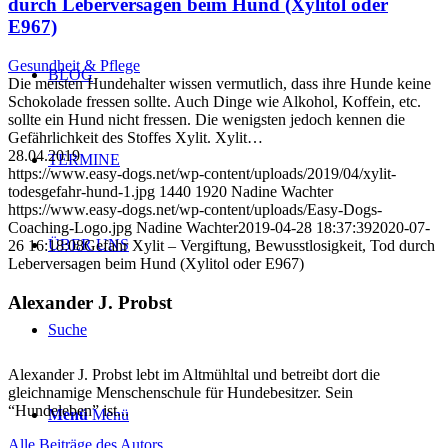
durch Leberversagen beim Hund (Xylitol oder
E967)
Gesundheit & Pflege
BLOG
Die meisten Hundehalter wissen vermutlich, dass ihre Hunde keine
Schokolade fressen sollte. Auch Dinge wie Alkohol, Koffein, etc.
sollte ein Hund nicht fressen. Die wenigsten jedoch kennen die
Gefährlichkeit des Stoffes Xylit. Xylit…
28.04.2019
TERMINE
https://www.easy-dogs.net/wp-content/uploads/2019/04/xylit-
todesgefahr-hund-1.jpg
1440
1920
Nadine Wachter
https://www.easy-dogs.net/wp-content/uploads/Easy-Dogs-
Coaching-Logo.jpg
Nadine Wachter
2019-04-28 18:37:39
2020-07-
ÜBER UNS
26 16:18:08
Gefahr Xylit – Vergiftung, Bewusstlosigkeit, Tod durch
Leberversagen beim Hund (Xylitol oder E967)
Alexander J. Probst
Suche
Alexander J. Probst lebt im Altmühltal und betreibt dort die
gleichnamige Menschenschule für Hundebesitzer. Sein
“Hundeleben” ist...
Menü
Menü
Alle Beiträge des Autors ...