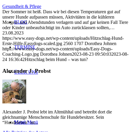
Gesundheit & Pflege
Der Sommer ist heiß. Dass wir bei diesen Temperaturen gut auf
unsere Hunde aufpassen müssen, Aktivitäten in die kühleren
BLOG
Morgen- und Abendstunden verlagern und auf gar keinen Fall Tiere
oder Kinder unbeaufsichtigt im Auto zurücklassen sollten,…
23.08.2023
https://www.easy-dogs.net/wp-content/uploads/Hitzschlag-Hund-
Erste-Hilfe-Easydogs-scaled.jpg
2560
1707
Dorothea Johnen
TERMINE
https://www.easy-dogs.net/wp-content/uploads/Easy-Dogs-
Coaching-Logo.jpg
Dorothea Johnen
2023-08-23 09:50:03
2023-08-
24 16:36:42
Hitzschlag beim Hund – was tun?
Alexander J. Probst
ÜBER UNS
Suche
Alexander J. Probst lebt im Altmühltal und betreibt dort die
gleichnamige Menschenschule für Hundebesitzer. Sein
Menü
Menü
“Hundeleben” ist...