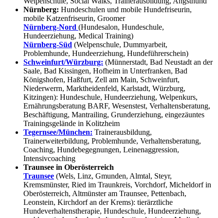
Welpenschule, Social Walks, Trainerausbildung, Angsthund
Nürnberg:
Hundeschulen und mobile Hundefriseurin,
mobile Katzenfriseurin, Groomer
Nürnberg-Nord
(Hundesalon, Hundeschule,
Hundeerziehung, Medical Training)
Nürnberg-Süd
(Welpenschule, Dummyarbeit,
Problemhunde, Hundeerziehung, Hundeführerschein)
Schweinfurt/Würzburg:
(Münnerstadt, Bad Neustadt an der
Saale, Bad Kissingen, Hofheim in Unterfranken, Bad
Königshofen, Haßfurt, Zell am Main, Schweinfurt,
Niederwerrn, Marktheidenfeld, Karlstadt, Würzburg,
Kitzingen): Hundeschule, Hundeerziehung, Welpenkurs,
Ernährungsberatung BARF, Wesenstest, Verhaltensberatung,
Beschäftigung, Mantrailing, Grunderziehung, eingezäuntes
Trainingsgelände in Kolitzheim
Tegernsee/München:
Trainerausbildung,
Trainerweiterbildung, Problemhunde, Verhaltensberatung,
Coaching, Hundebegegnungen, Leinenaggression,
Intensivcoaching
Traunsee in Oberösterreich
Traunsee
(Wels, Linz, Gmunden, Almtal, Steyr,
Kremsmünster, Ried im Traunkreis, Vorchdorf, Micheldorf in
Oberösterreich, Altmünster am Traunsee, Pettenbach,
Leonstein, Kirchdorf an der Krems): tierärztliche
Hundeverhaltenstherapie, Hundeschule, Hundeerziehung,