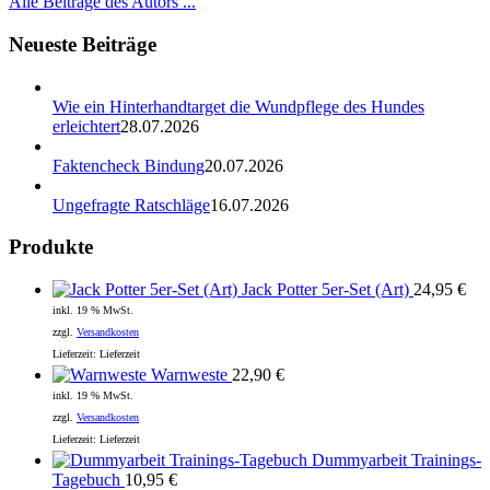
Alle Beiträge des Autors ...
Neueste Beiträge
Wie ein Hinterhandtarget die Wundpflege des Hundes
erleichtert
28.07.2026
Faktencheck Bindung
20.07.2026
Ungefragte Ratschläge
16.07.2026
Produkte
Jack Potter 5er-Set (Art)
24,95
€
inkl. 19 % MwSt.
zzgl.
Versandkosten
Lieferzeit:
Lieferzeit
Warnweste
22,90
€
inkl. 19 % MwSt.
zzgl.
Versandkosten
Lieferzeit:
Lieferzeit
Dummyarbeit Trainings-
Tagebuch
10,95
€