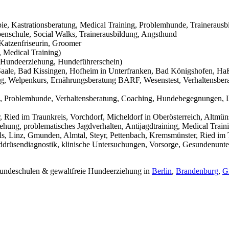
pie, Kastrationsberatung, Medical Training, Problemhunde, Trainerausb
nschule, Social Walks, Trainerausbildung, Angsthund
Katzenfriseurin, Groomer
 Medical Training)
Hundeerziehung, Hundeführerschein)
aale, Bad Kissingen, Hofheim in Unterfranken, Bad Königshofen, Haßf
g, Welpenkurs, Ernährungsberatung BARF, Wesenstest, Verhaltensbera
g, Problemhunde, Verhaltensberatung, Coaching, Hundebegegnungen, L
Ried im Traunkreis, Vorchdorf, Micheldorf in Oberösterreich, Altmüns
ehung, problematisches Jagdverhalten, Antijagdtraining, Medical Trai
s, Linz, Gmunden, Almtal, Steyr, Pettenbach, Kremsmünster, Ried im T
hilddrüsendiagnostik, klinische Untersuchungen, Vorsorge, Gesundenunt
 Hundeschulen & gewaltfreie Hundeerziehung in
Berlin
,
Brandenburg
,
G