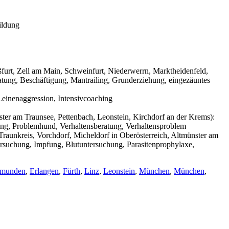
ildung
urt, Zell am Main, Schweinfurt, Niederwerrn, Marktheidenfeld,
tung, Beschäftigung, Mantrailing, Grunderziehung, eingezäuntes
einenaggression, Intensivcoaching
ter am Traunsee, Pettenbach, Leonstein, Kirchdorf an der Krems):
ning, Problemhund, Verhaltensberatung, Verhaltensproblem
raunkreis, Vorchdorf, Micheldorf in Oberösterreich, Altmünster am
ersuchung, Impfung, Blutuntersuchung, Parasitenprophylaxe,
munden
,
Erlangen
,
Fürth
,
Linz
,
Leonstein
,
München
,
München
,