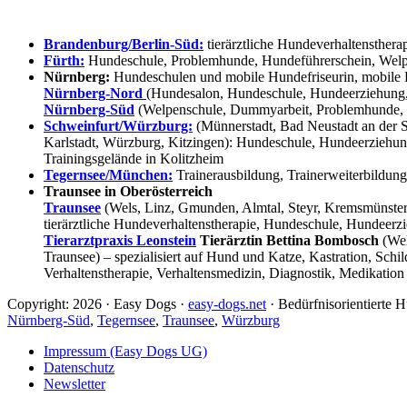
Brandenburg/Berlin-Süd:
tierärztliche Hundeverhaltensthera
Fürth:
Hundeschule, Problemhunde, Hundeführerschein, Welpe
Nürnberg:
Hundeschulen und mobile Hundefriseurin, mobile 
Nürnberg-Nord
(Hundesalon, Hundeschule, Hundeerziehung,
Nürnberg-Süd
(Welpenschule, Dummyarbeit, Problemhunde, 
Schweinfurt/Würzburg:
(Münnerstadt, Bad Neustadt an der S
Karlstadt, Würzburg, Kitzingen): Hundeschule, Hundeerziehun
Trainingsgelände in Kolitzheim
Tegernsee/München:
Trainerausbildung, Trainerweiterbildun
Traunsee in Oberösterreich
Traunsee
(Wels, Linz, Gmunden, Almtal, Steyr, Kremsmünster, 
tierärztliche Hundeverhaltenstherapie, Hundeschule, Hundeerzi
Tierarztpraxis Leonstein
Tierärztin Bettina Bombosch
(Wel
Traunsee) – spezialisiert auf Hund und Katze, Kastration, Sc
Verhaltenstherapie, Verhaltensmedizin, Diagnostik, Medikation
Copyright: 2026 · Easy Dogs ·
easy-dogs.net
· Bedürfnisorientierte
Nürnberg-Süd
,
Tegernsee
,
Traunsee
,
Würzburg
Impressum (Easy Dogs UG)
Datenschutz
Newsletter