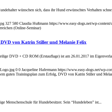
er wünschen sich, dass ihr Hund erwünschtes Verhalten schnell und
jpg
327
580
Claudia Hußmann
https://www.easy-dogs.net/wp-content
erreichen (Online-Seminar)
 DVD von Katrin Stiller und Melanie Felix
eiteilige DVD + CD ROM (Erstauflage) ist am 26.01.2017 im Eigenverlag
-Logo.jpg
0
0
Jacqueline Hafermann
https://www.easy-dogs.net/wp-co
inem guten Trainingsplan zum Erfolg, DVD von Katrin Stiller und Melan
amige Menschenschule für Hundebesitzer. Sein “Hundeleben” ist...