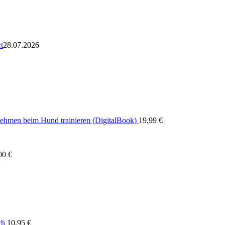
t
28.07.2026
nehmen beim Hund trainieren (DigitalBook)
19,99
€
00
€
ch
10,95
€