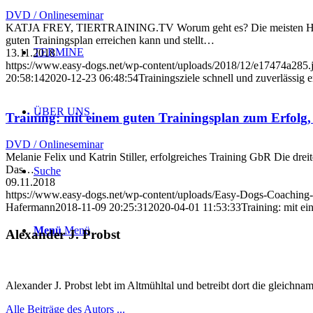
DVD / Onlineseminar
KATJA FREY, TIERTRAINING.TV Worum geht es? Die meisten Hundehalt
guten Trainingsplan erreichen kann und stellt…
TERMINE
13.11.2018
https://www.easy-dogs.net/wp-content/uploads/2018/12/e17474a285.
20:58:14
2020-12-23 06:48:54
Trainingsziele schnell und zuverlässig 
ÜBER UNS
Training: mit einem guten Trainingsplan zum Erfolg,
DVD / Onlineseminar
Melanie Felix und Katrin Stiller, erfolgreiches Training GbR Die dr
Das…
Suche
09.11.2018
https://www.easy-dogs.net/wp-content/uploads/Easy-Dogs-Coaching
Hafermann
2018-11-09 20:25:31
2020-04-01 11:53:33
Training: mit e
Menü
Menü
Alexander J. Probst
Alexander J. Probst lebt im Altmühltal und betreibt dort die gleichn
Alle Beiträge des Autors ...