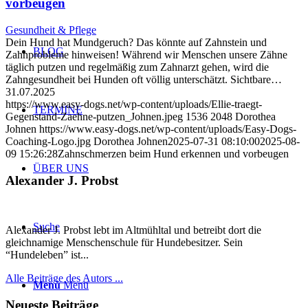
vorbeugen
Gesundheit & Pflege
Dein Hund hat Mundgeruch? Das könnte auf Zahnstein und
BLOG
Zahnprobleme hinweisen! Während wir Menschen unsere Zähne
täglich putzen und regelmäßig zum Zahnarzt gehen, wird die
Zahngesundheit bei Hunden oft völlig unterschätzt. Sichtbare…
31.07.2025
https://www.easy-dogs.net/wp-content/uploads/Ellie-traegt-
TERMINE
Gegenstand-Zaehne-putzen_Johnen.jpeg
1536
2048
Dorothea
Johnen
https://www.easy-dogs.net/wp-content/uploads/Easy-Dogs-
Coaching-Logo.jpg
Dorothea Johnen
2025-07-31 08:10:00
2025-08-
09 15:26:28
Zahnschmerzen beim Hund erkennen und vorbeugen
ÜBER UNS
Alexander J. Probst
Suche
Alexander J. Probst lebt im Altmühltal und betreibt dort die
gleichnamige Menschenschule für Hundebesitzer. Sein
“Hundeleben” ist...
Alle Beiträge des Autors ...
Menü
Menü
Neueste Beiträge