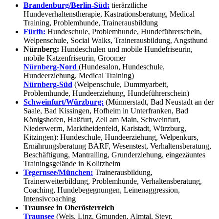
Brandenburg/Berlin-Süd:
tierärztliche
Hundeverhaltenstherapie, Kastrationsberatung, Medical
Training, Problemhunde, Trainerausbildung
Fürth:
Hundeschule, Problemhunde, Hundeführerschein,
Welpenschule, Social Walks, Trainerausbildung, Angsthund
Nürnberg:
Hundeschulen und mobile Hundefriseurin,
mobile Katzenfriseurin, Groomer
Nürnberg-Nord
(Hundesalon, Hundeschule,
Hundeerziehung, Medical Training)
Nürnberg-Süd
(Welpenschule, Dummyarbeit,
Problemhunde, Hundeerziehung, Hundeführerschein)
Schweinfurt/Würzburg:
(Münnerstadt, Bad Neustadt an der
Saale, Bad Kissingen, Hofheim in Unterfranken, Bad
Königshofen, Haßfurt, Zell am Main, Schweinfurt,
Niederwerrn, Marktheidenfeld, Karlstadt, Würzburg,
Kitzingen): Hundeschule, Hundeerziehung, Welpenkurs,
Ernährungsberatung BARF, Wesenstest, Verhaltensberatung,
Beschäftigung, Mantrailing, Grunderziehung, eingezäuntes
Trainingsgelände in Kolitzheim
Tegernsee/München:
Trainerausbildung,
Trainerweiterbildung, Problemhunde, Verhaltensberatung,
Coaching, Hundebegegnungen, Leinenaggression,
Intensivcoaching
Traunsee in Oberösterreich
Traunsee
(Wels, Linz, Gmunden, Almtal, Steyr,