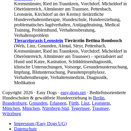
Kremsmünster, Ried im Traunkreis, Vorchdorf, Micheldorf in
Oberösterreich, Altmünster am Traunsee, Pettenbach,
Leonstein, Kirchdorf an der Krems): tierärztliche
Hundeverhaltenstherapie, Hundeschule, Hundeerziehung,
problematisches Jagdverhalten, Antijagdtraining, Medical
Training, Problemhund, Verhaltensberatung,
Verhaltensproblem
Tierarztpraxis Leonstein
Tierärztin Bettina Bombosch
(Wels, Linz, Gmunden, Almtal, Steyr, Pettenbach,
Kremsmünster, Ried im Traunkreis, Vorchdorf, Micheldorf in
Oberösterreich, Altmünster am Traunsee) – spezialisiert auf
Hund und Katze, Kastration, Schilddrüsendiagnostik,
klinische Untersuchungen, Vorsorge, Gesundenuntersuchung,
Impfung, Blutuntersuchung, Parasitenprophylaxe,
Verhaltenstherapie, Verhaltensmedizin, Diagnostik,
Medikation
Copyright: 2026 · Easy Dogs ·
easy-dogs.net
· Bedürfnisorientierte
Hundeschulen & gewaltfreie Hundeerziehung in
Berlin
,
Brandenburg
,
Gmunden
,
Erlangen
,
Fürth
,
Linz
,
Leonstein
,
München
,
München
,
Nürnberg-Süd
,
Tegernsee
,
Traunsee
,
Würzburg
Impressum (Easy Dogs UG)
Datenschutz