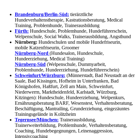
Brandenburg/Berlin-Süd:
tierärztliche
Hundeverhaltenstherapie, Kastrationsberatung, Medical
Training, Problemhunde, Trainerausbildung
Fürth:
Hundeschule, Problemhunde, Hundeführerschein,
Welpenschule, Social Walks, Trainerausbildung, Angsthund
Nürnberg:
Hundeschulen und mobile Hundefriseurin,
mobile Katzenfriseurin, Groomer
Nürnberg-Nord
(Hundesalon, Hundeschule,
Hundeerziehung, Medical Training)
Nürnberg-Süd
(Welpenschule, Dummyarbeit,
Problemhunde, Hundeerziehung, Hundeführerschein)
Schweinfurt/Würzburg:
(Münnerstadt, Bad Neustadt an der
Saale, Bad Kissingen, Hofheim in Unterfranken, Bad
Königshofen, Haßfurt, Zell am Main, Schweinfurt,
Niederwerrn, Marktheidenfeld, Karlstadt, Würzburg,
Kitzingen): Hundeschule, Hundeerziehung, Welpenkurs,
Ernährungsberatung BARF, Wesenstest, Verhaltensberatung,
Beschäftigung, Mantrailing, Grunderziehung, eingezäuntes
Trainingsgelände in Kolitzheim
Tegernsee/München:
Trainerausbildung,
Trainerweiterbildung, Problemhunde, Verhaltensberatung,
Coaching, Hundebegegnungen, Leinenaggression,
Intensivcoaching