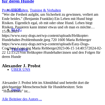
für deren Hunde
SHOP
Problemverhalten
,
Training & Verhalten
"Wer die Freiheit aufgibt, um Sicherheit zu gewinnen, verliert am
Ende beides." (Benjamin Franklin) Ein Leben mit Hund birgt
Risiken. Eigentlich egal, ob mit oder ohne Hund. Leben birgt
Risiken. Passieren kann immer etwas und ob man es möchte…
BLOG
15.06.2023
https://www.easy-dogs.net/wp-content/uploads/Helikopter-
Hundehalter-Problemhunde.jpeg
720
1600
Maria Rehberger
https://www.easy-dogs.net/wp-content/uploads/Easy-Dogs-
Coaching-Logo.jpg
Maria Rehberger
2023-06-15 14:40:57
2024-02-
TERMINE
22 12:15:21
Von Helikopter-Hundehalter:innen und den Folgen für
deren Hunde
Alexander J. Probst
ÜBER UNS
Alexander J. Probst lebt im Altmühltal und betreibt dort die
gleichnamige Menschenschule für Hundebesitzer. Sein
Suche
“Hundeleben” ist...
Alle Beiträge des Autors ...