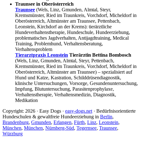
Traunsee in Oberösterreich
Traunsee
(Wels, Linz, Gmunden, Almtal, Steyr,
Kremsmünster, Ried im Traunkreis, Vorchdorf, Micheldorf in
Oberösterreich, Altmünster am Traunsee, Pettenbach,
Leonstein, Kirchdorf an der Krems): tierärztliche
Hundeverhaltenstherapie, Hundeschule, Hundeerziehung,
problematisches Jagdverhalten, Antijagdtraining, Medical
Training, Problemhund, Verhaltensberatung,
Verhaltensproblem
Tierarztpraxis Leonstein
Tierärztin Bettina Bombosch
(Wels, Linz, Gmunden, Almtal, Steyr, Pettenbach,
Kremsmünster, Ried im Traunkreis, Vorchdorf, Micheldorf in
Oberösterreich, Altmünster am Traunsee) – spezialisiert auf
Hund und Katze, Kastration, Schilddrüsendiagnostik,
klinische Untersuchungen, Vorsorge, Gesundenuntersuchung,
Impfung, Blutuntersuchung, Parasitenprophylaxe,
Verhaltenstherapie, Verhaltensmedizin, Diagnostik,
Medikation
Copyright: 2026 · Easy Dogs ·
easy-dogs.net
· Bedürfnisorientierte
Hundeschulen & gewaltfreie Hundeerziehung in
Berlin
,
Brandenburg
,
Gmunden
,
Erlangen
,
Fürth
,
Linz
,
Leonstein
,
München
,
München
,
Nürnberg-Süd
,
Tegernsee
,
Traunsee
,
Würzburg