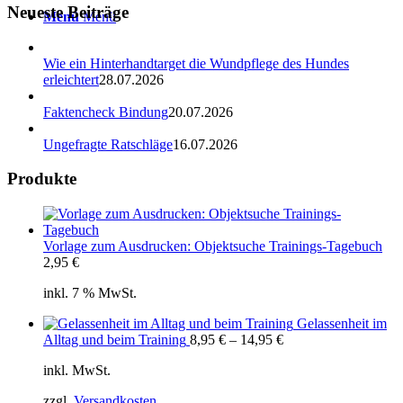
Neueste Beiträge
Menü
Menü
Wie ein Hinterhandtarget die Wundpflege des Hundes
erleichtert
28.07.2026
Faktencheck Bindung
20.07.2026
Ungefragte Ratschläge
16.07.2026
Produkte
Vorlage zum Ausdrucken: Objektsuche Trainings-Tagebuch
2,95
€
inkl. 7 % MwSt.
Gelassenheit im
Alltag und beim Training
8,95
€
–
14,95
€
inkl. MwSt.
zzgl.
Versandkosten