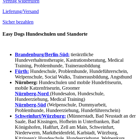
Vertrag widerrufen
Lieferung/Versand
Sicher bezahlen
Easy Dogs Hundeschulen und Standorte
Brandenburg/Berlin-Süd:
tierärztliche
Hundeverhaltenstherapie, Kastrationsberatung, Medical
Training, Problemhunde, Trainerausbildung
Fürth:
Hundeschule, Problemhunde, Hundeführerschein,
Welpenschule, Social Walks, Trainerausbildung, Angsthund
Nürnberg:
Hundeschulen und mobile Hundefriseurin,
mobile Katzenfriseurin, Groomer
Nürnberg-Nord
(Hundesalon, Hundeschule,
Hundeerziehung, Medical Training)
Nürnberg-Süd
(Welpenschule, Dummyarbeit,
Problemhunde, Hundeerziehung, Hundeführerschein)
Schweinfurt/Würzburg:
(Münnerstadt, Bad Neustadt an der
Saale, Bad Kissingen, Hofheim in Unterfranken, Bad
Königshofen, Haßfurt, Zell am Main, Schweinfurt,
Niederwerrn, Marktheidenfeld, Karlstadt, Würzburg,
Kitzingen): Hundeschule, Hundeerziehung, Welpenkurs,