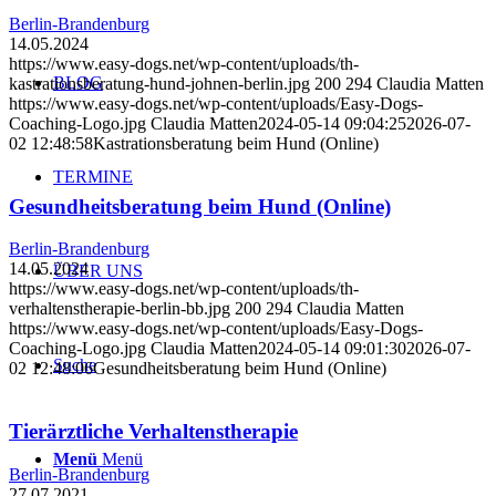
Berlin-Brandenburg
14.05.2024
https://www.easy-dogs.net/wp-content/uploads/th-
BLOG
kastrationsberatung-hund-johnen-berlin.jpg
200
294
Claudia Matten
https://www.easy-dogs.net/wp-content/uploads/Easy-Dogs-
Coaching-Logo.jpg
Claudia Matten
2024-05-14 09:04:25
2026-07-
02 12:48:58
Kastrationsberatung beim Hund (Online)
TERMINE
Gesundheitsberatung beim Hund (Online)
Berlin-Brandenburg
14.05.2024
ÜBER UNS
https://www.easy-dogs.net/wp-content/uploads/th-
verhaltenstherapie-berlin-bb.jpg
200
294
Claudia Matten
https://www.easy-dogs.net/wp-content/uploads/Easy-Dogs-
Coaching-Logo.jpg
Claudia Matten
2024-05-14 09:01:30
2026-07-
Suche
02 12:48:06
Gesundheitsberatung beim Hund (Online)
Tierärztliche Verhaltenstherapie
Menü
Menü
Berlin-Brandenburg
27.07.2021