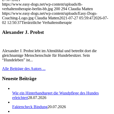
https://www.easy-dogs.net/wp-content/uploads/th-
verhaltenstherapie-berlin-bb.jpg
200
294
Claudia Matten
https://www.easy-dogs.net/wp-content/uploads/Easy-Dogs-
Coaching-Logo.jpg
Claudia Matten
2021-07-27 05:59:47
2026-07-
02 12:50:37
Tierärztliche Verhaltenstherapie
Alexander J. Probst
Alexander J. Probst lebt im Altmühltal und betreibt dort die
gleichnamige Menschenschule für Hundebesitzer. Sein
“Hundeleben” ist...
Alle Beiträge des Autors ...
Neueste Beiträge
Wie ein Hinterhandtarget die Wundpflege des Hundes
erleichtert
28.07.2026
Faktencheck Bindung
20.07.2026