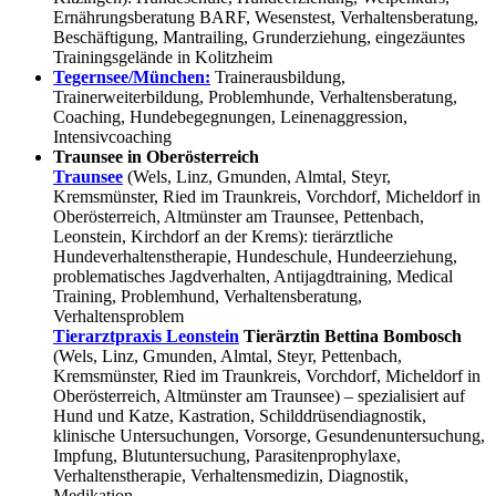
Ernährungsberatung BARF, Wesenstest, Verhaltensberatung,
Beschäftigung, Mantrailing, Grunderziehung, eingezäuntes
Trainingsgelände in Kolitzheim
Tegernsee/München:
Trainerausbildung,
Trainerweiterbildung, Problemhunde, Verhaltensberatung,
Coaching, Hundebegegnungen, Leinenaggression,
Intensivcoaching
Traunsee in Oberösterreich
Traunsee
(Wels, Linz, Gmunden, Almtal, Steyr,
Kremsmünster, Ried im Traunkreis, Vorchdorf, Micheldorf in
Oberösterreich, Altmünster am Traunsee, Pettenbach,
Leonstein, Kirchdorf an der Krems): tierärztliche
Hundeverhaltenstherapie, Hundeschule, Hundeerziehung,
problematisches Jagdverhalten, Antijagdtraining, Medical
Training, Problemhund, Verhaltensberatung,
Verhaltensproblem
Tierarztpraxis Leonstein
Tierärztin Bettina Bombosch
(Wels, Linz, Gmunden, Almtal, Steyr, Pettenbach,
Kremsmünster, Ried im Traunkreis, Vorchdorf, Micheldorf in
Oberösterreich, Altmünster am Traunsee) – spezialisiert auf
Hund und Katze, Kastration, Schilddrüsendiagnostik,
klinische Untersuchungen, Vorsorge, Gesundenuntersuchung,
Impfung, Blutuntersuchung, Parasitenprophylaxe,
Verhaltenstherapie, Verhaltensmedizin, Diagnostik,
Medikation