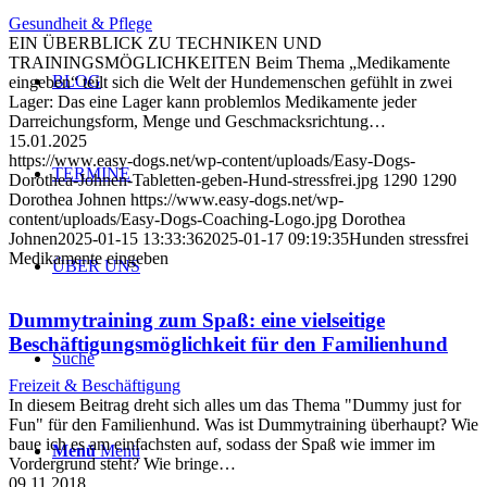
Gesundheit & Pflege
EIN ÜBERBLICK ZU TECHNIKEN UND
TRAININGSMÖGLICHKEITEN Beim Thema „Medikamente
BLOG
eingeben“ teilt sich die Welt der Hundemenschen gefühlt in zwei
Lager: Das eine Lager kann problemlos Medikamente jeder
Darreichungsform, Menge und Geschmacksrichtung…
15.01.2025
https://www.easy-dogs.net/wp-content/uploads/Easy-Dogs-
TERMINE
Dorothea-Johnen-Tabletten-geben-Hund-stressfrei.jpg
1290
1290
Dorothea Johnen
https://www.easy-dogs.net/wp-
content/uploads/Easy-Dogs-Coaching-Logo.jpg
Dorothea
Johnen
2025-01-15 13:33:36
2025-01-17 09:19:35
Hunden stressfrei
Medikamente eingeben
ÜBER UNS
Dummytraining zum Spaß: eine vielseitige
Beschäftigungsmöglichkeit für den Familienhund
Suche
Freizeit & Beschäftigung
In diesem Beitrag dreht sich alles um das Thema "Dummy just for
Fun" für den Familienhund. Was ist Dummytraining überhaupt? Wie
baue ich es am einfachsten auf, sodass der Spaß wie immer im
Menü
Menü
Vordergrund steht? Wie bringe…
09.11.2018