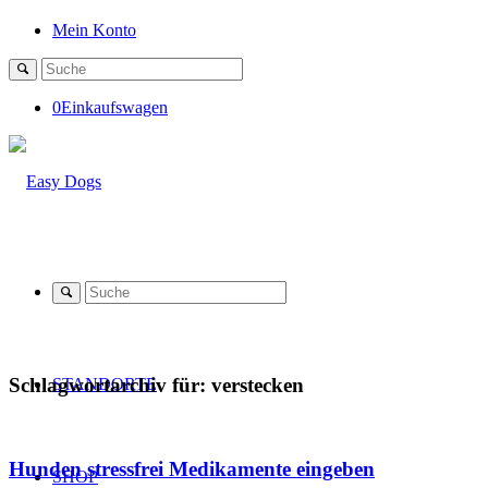
Mein Konto
0
Einkaufswagen
Schlagwortarchiv für:
verstecken
STANDORTE
Hunden stressfrei Medikamente eingeben
SHOP