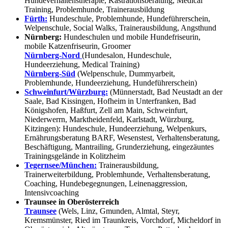
Hundeverhaltenstherapie, Kastrationsberatung, Medical
Training, Problemhunde, Trainerausbildung
Fürth:
Hundeschule, Problemhunde, Hundeführerschein,
Welpenschule, Social Walks, Trainerausbildung, Angsthund
Nürnberg:
Hundeschulen und mobile Hundefriseurin,
mobile Katzenfriseurin, Groomer
Nürnberg-Nord
(Hundesalon, Hundeschule,
Hundeerziehung, Medical Training)
Nürnberg-Süd
(Welpenschule, Dummyarbeit,
Problemhunde, Hundeerziehung, Hundeführerschein)
Schweinfurt/Würzburg:
(Münnerstadt, Bad Neustadt an der
Saale, Bad Kissingen, Hofheim in Unterfranken, Bad
Königshofen, Haßfurt, Zell am Main, Schweinfurt,
Niederwerrn, Marktheidenfeld, Karlstadt, Würzburg,
Kitzingen): Hundeschule, Hundeerziehung, Welpenkurs,
Ernährungsberatung BARF, Wesenstest, Verhaltensberatung,
Beschäftigung, Mantrailing, Grunderziehung, eingezäuntes
Trainingsgelände in Kolitzheim
Tegernsee/München:
Trainerausbildung,
Trainerweiterbildung, Problemhunde, Verhaltensberatung,
Coaching, Hundebegegnungen, Leinenaggression,
Intensivcoaching
Traunsee in Oberösterreich
Traunsee
(Wels, Linz, Gmunden, Almtal, Steyr,
Kremsmünster, Ried im Traunkreis, Vorchdorf, Micheldorf in