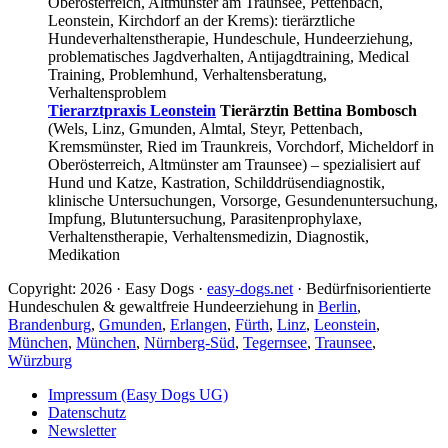
Oberösterreich, Altmünster am Traunsee, Pettenbach,
Leonstein, Kirchdorf an der Krems): tierärztliche
Hundeverhaltenstherapie, Hundeschule, Hundeerziehung,
problematisches Jagdverhalten, Antijagdtraining, Medical
Training, Problemhund, Verhaltensberatung,
Verhaltensproblem
Tierarztpraxis Leonstein
Tierärztin Bettina Bombosch
(Wels, Linz, Gmunden, Almtal, Steyr, Pettenbach,
Kremsmünster, Ried im Traunkreis, Vorchdorf, Micheldorf in
Oberösterreich, Altmünster am Traunsee) – spezialisiert auf
Hund und Katze, Kastration, Schilddrüsendiagnostik,
klinische Untersuchungen, Vorsorge, Gesundenuntersuchung,
Impfung, Blutuntersuchung, Parasitenprophylaxe,
Verhaltenstherapie, Verhaltensmedizin, Diagnostik,
Medikation
Copyright: 2026 · Easy Dogs ·
easy-dogs.net
· Bedürfnisorientierte
Hundeschulen & gewaltfreie Hundeerziehung in
Berlin
,
Brandenburg
,
Gmunden
,
Erlangen
,
Fürth
,
Linz
,
Leonstein
,
München
,
München
,
Nürnberg-Süd
,
Tegernsee
,
Traunsee
,
Würzburg
Impressum (Easy Dogs UG)
Datenschutz
Newsletter