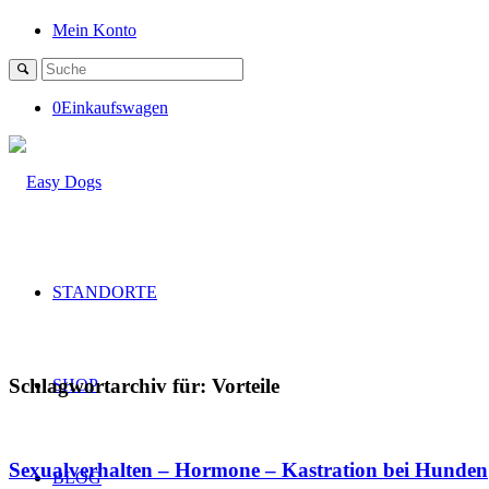
Mein Konto
0
Einkaufswagen
STANDORTE
Schlagwortarchiv für:
Vorteile
SHOP
Sexualverhalten – Hormone – Kastration bei Hunden
BLOG