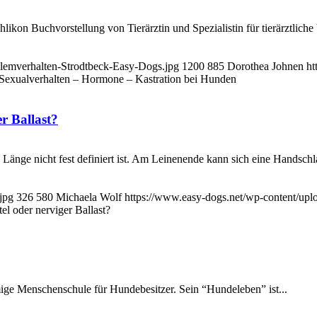
likon Buchvorstellung von Tierärztin und Spezialistin für tierärztlich
blemverhalten-Strodtbeck-Easy-Dogs.jpg
1200
885
Dorothea Johnen
ht
Sexualverhalten – Hormone – Kastration bei Hunden
er Ballast?
 Länge nicht fest definiert ist. Am Leinenende kann sich eine Handschla
jpg
326
580
Michaela Wolf
https://www.easy-dogs.net/wp-content/up
el oder nerviger Ballast?
amige Menschenschule für Hundebesitzer. Sein “Hundeleben” ist...