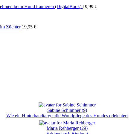
nehmen beim Hund trainieren (DigitalBook)
19,99
€
im Züchter
19,95
€
Sabine Schinnner
(
9
)
Wie ein Hinterhandtarget die Wundpflege des Hundes erleichtert
Maria Rehberger
(
29
)
Faktencheck Bindung