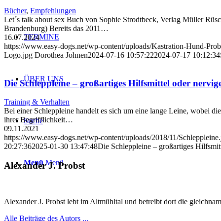
Bücher
,
Empfehlungen
Let´s talk about sex Buch von Sophie Strodtbeck, Verlag Müller Rüsch
Brandenburg) Bereits das 2011…
TERMINE
16.07.2024
https://www.easy-dogs.net/wp-content/uploads/Kastration-Hund-Pro
Logo.jpg
Dorothea Johnen
2024-07-16 10:57:22
2024-07-17 10:12:34
ÜBER UNS
Die Schleppleine – großartiges Hilfsmittel oder nervig
Training & Verhalten
Bei einer Schleppleine handelt es sich um eine lange Leine, wobei die
ihrer Begrifflichkeit…
Suche
09.11.2021
https://www.easy-dogs.net/wp-content/uploads/2018/11/Schleppleine.
20:27:36
2025-01-30 13:47:48
Die Schleppleine – großartiges Hilfsmitt
Menü
Menü
Alexander J. Probst
Alexander J. Probst lebt im Altmühltal und betreibt dort die gleichn
Alle Beiträge des Autors ...