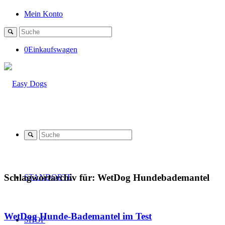
Mein Konto
0
Einkaufswagen
Schlagwortarchiv für:
WetDog Hundebademantel
STANDORTE
WetDog Hunde-Bademantel im Test
SHOP