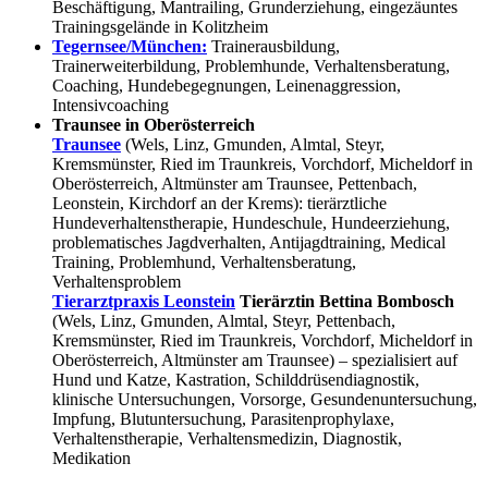
Beschäftigung, Mantrailing, Grunderziehung, eingezäuntes
Trainingsgelände in Kolitzheim
Tegernsee/München:
Trainerausbildung,
Trainerweiterbildung, Problemhunde, Verhaltensberatung,
Coaching, Hundebegegnungen, Leinenaggression,
Intensivcoaching
Traunsee in Oberösterreich
Traunsee
(Wels, Linz, Gmunden, Almtal, Steyr,
Kremsmünster, Ried im Traunkreis, Vorchdorf, Micheldorf in
Oberösterreich, Altmünster am Traunsee, Pettenbach,
Leonstein, Kirchdorf an der Krems): tierärztliche
Hundeverhaltenstherapie, Hundeschule, Hundeerziehung,
problematisches Jagdverhalten, Antijagdtraining, Medical
Training, Problemhund, Verhaltensberatung,
Verhaltensproblem
Tierarztpraxis Leonstein
Tierärztin Bettina Bombosch
(Wels, Linz, Gmunden, Almtal, Steyr, Pettenbach,
Kremsmünster, Ried im Traunkreis, Vorchdorf, Micheldorf in
Oberösterreich, Altmünster am Traunsee) – spezialisiert auf
Hund und Katze, Kastration, Schilddrüsendiagnostik,
klinische Untersuchungen, Vorsorge, Gesundenuntersuchung,
Impfung, Blutuntersuchung, Parasitenprophylaxe,
Verhaltenstherapie, Verhaltensmedizin, Diagnostik,
Medikation