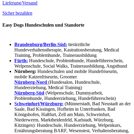
Lieferung/Versand
Sicher bezahlen
Easy Dogs Hundeschulen und Standorte
Brandenburg/Berlin-Süd:
tierärztliche
Hundeverhaltenstherapie, Kastrationsberatung, Medical
Training, Problemhunde, Trainerausbildung
Fürth:
Hundeschule, Problemhunde, Hundeführerschein,
Welpenschule, Social Walks, Trainerausbildung, Angsthund
Nürnberg:
Hundeschulen und mobile Hundefriseurin,
mobile Katzenfriseurin, Groomer
Nürnberg-Nord
(Hundesalon, Hundeschule,
Hundeerziehung, Medical Training)
Nürnberg-Süd
(Welpenschule, Dummyarbeit,
Problemhunde, Hundeerziehung, Hundeführerschein)
Schweinfurt/Würzburg:
(Münnerstadt, Bad Neustadt an der
Saale, Bad Kissingen, Hofheim in Unterfranken, Bad
Königshofen, Haßfurt, Zell am Main, Schweinfurt,
Niederwerrn, Marktheidenfeld, Karlstadt, Würzburg,
Kitzingen): Hundeschule, Hundeerziehung, Welpenkurs,
Ernährungsberatung BARF, Wesenstest, Verhaltensberatung,