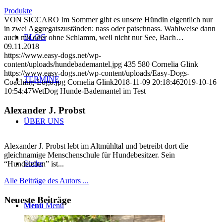
Produkte
VON SICCARO Im Sommer gibt es unsere Hündin eigentlich nur
in zwei Aggregatszuständen: nass oder patschnass. Wahlweise dann
BLOG
auch mit oder ohne Schlamm, weil nicht nur See, Bach…
09.11.2018
https://www.easy-dogs.net/wp-
content/uploads/hundebademantel.jpg
435
580
Cornelia Glink
https://www.easy-dogs.net/wp-content/uploads/Easy-Dogs-
TERMINE
Coaching-Logo.jpg
Cornelia Glink
2018-11-09 20:18:46
2019-10-16
10:54:47
WetDog Hunde-Bademantel im Test
Alexander J. Probst
ÜBER UNS
Alexander J. Probst lebt im Altmühltal und betreibt dort die
gleichnamige Menschenschule für Hundebesitzer. Sein
Suche
“Hundeleben” ist...
Alle Beiträge des Autors ...
Neueste Beiträge
Menü
Menü