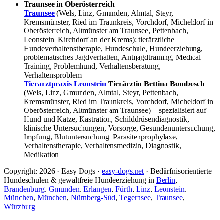
Traunsee in Oberösterreich
Traunsee
(Wels, Linz, Gmunden, Almtal, Steyr,
Kremsmünster, Ried im Traunkreis, Vorchdorf, Micheldorf in
Oberösterreich, Altmünster am Traunsee, Pettenbach,
Leonstein, Kirchdorf an der Krems): tierärztliche
Hundeverhaltenstherapie, Hundeschule, Hundeerziehung,
problematisches Jagdverhalten, Antijagdtraining, Medical
Training, Problemhund, Verhaltensberatung,
Verhaltensproblem
Tierarztpraxis Leonstein
Tierärztin Bettina Bombosch
(Wels, Linz, Gmunden, Almtal, Steyr, Pettenbach,
Kremsmünster, Ried im Traunkreis, Vorchdorf, Micheldorf in
Oberösterreich, Altmünster am Traunsee) – spezialisiert auf
Hund und Katze, Kastration, Schilddrüsendiagnostik,
klinische Untersuchungen, Vorsorge, Gesundenuntersuchung,
Impfung, Blutuntersuchung, Parasitenprophylaxe,
Verhaltenstherapie, Verhaltensmedizin, Diagnostik,
Medikation
Copyright: 2026 · Easy Dogs ·
easy-dogs.net
· Bedürfnisorientierte
Hundeschulen & gewaltfreie Hundeerziehung in
Berlin
,
Brandenburg
,
Gmunden
,
Erlangen
,
Fürth
,
Linz
,
Leonstein
,
München
,
München
,
Nürnberg-Süd
,
Tegernsee
,
Traunsee
,
Würzburg