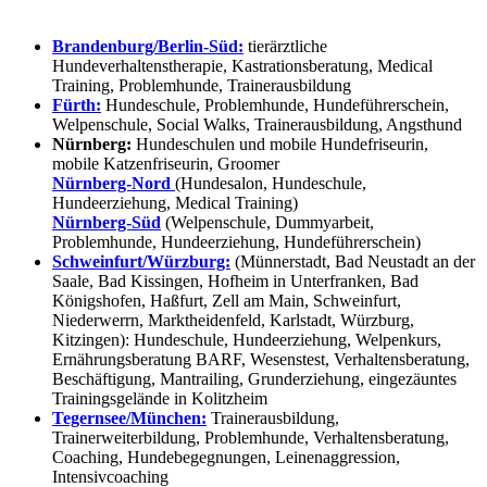
Brandenburg/Berlin-Süd:
tierärztliche
Hundeverhaltenstherapie, Kastrationsberatung, Medical
Training, Problemhunde, Trainerausbildung
Fürth:
Hundeschule, Problemhunde, Hundeführerschein,
Welpenschule, Social Walks, Trainerausbildung, Angsthund
Nürnberg:
Hundeschulen und mobile Hundefriseurin,
mobile Katzenfriseurin, Groomer
Nürnberg-Nord
(Hundesalon, Hundeschule,
Hundeerziehung, Medical Training)
Nürnberg-Süd
(Welpenschule, Dummyarbeit,
Problemhunde, Hundeerziehung, Hundeführerschein)
Schweinfurt/Würzburg:
(Münnerstadt, Bad Neustadt an der
Saale, Bad Kissingen, Hofheim in Unterfranken, Bad
Königshofen, Haßfurt, Zell am Main, Schweinfurt,
Niederwerrn, Marktheidenfeld, Karlstadt, Würzburg,
Kitzingen): Hundeschule, Hundeerziehung, Welpenkurs,
Ernährungsberatung BARF, Wesenstest, Verhaltensberatung,
Beschäftigung, Mantrailing, Grunderziehung, eingezäuntes
Trainingsgelände in Kolitzheim
Tegernsee/München:
Trainerausbildung,
Trainerweiterbildung, Problemhunde, Verhaltensberatung,
Coaching, Hundebegegnungen, Leinenaggression,
Intensivcoaching