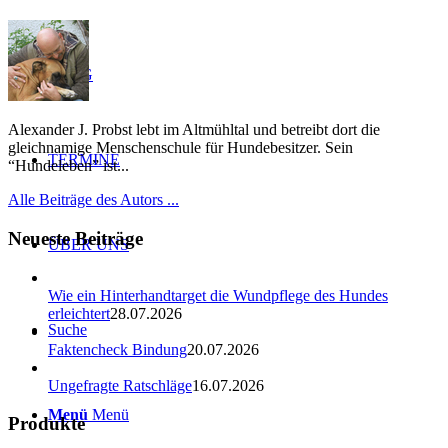
BLOG
Alexander J. Probst lebt im Altmühltal und betreibt dort die
gleichnamige Menschenschule für Hundebesitzer. Sein
TERMINE
“Hundeleben” ist...
Alle Beiträge des Autors ...
Neueste Beiträge
ÜBER UNS
Wie ein Hinterhandtarget die Wundpflege des Hundes
erleichtert
28.07.2026
Suche
Faktencheck Bindung
20.07.2026
Ungefragte Ratschläge
16.07.2026
Menü
Menü
Produkte