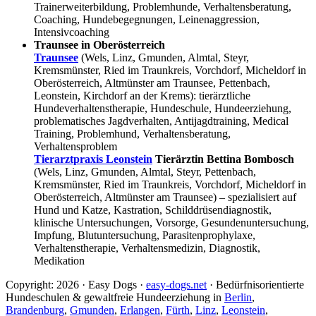
Trainerweiterbildung, Problemhunde, Verhaltensberatung,
Coaching, Hundebegegnungen, Leinenaggression,
Intensivcoaching
Traunsee in Oberösterreich
Traunsee
(Wels, Linz, Gmunden, Almtal, Steyr,
Kremsmünster, Ried im Traunkreis, Vorchdorf, Micheldorf in
Oberösterreich, Altmünster am Traunsee, Pettenbach,
Leonstein, Kirchdorf an der Krems): tierärztliche
Hundeverhaltenstherapie, Hundeschule, Hundeerziehung,
problematisches Jagdverhalten, Antijagdtraining, Medical
Training, Problemhund, Verhaltensberatung,
Verhaltensproblem
Tierarztpraxis Leonstein
Tierärztin Bettina Bombosch
(Wels, Linz, Gmunden, Almtal, Steyr, Pettenbach,
Kremsmünster, Ried im Traunkreis, Vorchdorf, Micheldorf in
Oberösterreich, Altmünster am Traunsee) – spezialisiert auf
Hund und Katze, Kastration, Schilddrüsendiagnostik,
klinische Untersuchungen, Vorsorge, Gesundenuntersuchung,
Impfung, Blutuntersuchung, Parasitenprophylaxe,
Verhaltenstherapie, Verhaltensmedizin, Diagnostik,
Medikation
Copyright: 2026 · Easy Dogs ·
easy-dogs.net
· Bedürfnisorientierte
Hundeschulen & gewaltfreie Hundeerziehung in
Berlin
,
Brandenburg
,
Gmunden
,
Erlangen
,
Fürth
,
Linz
,
Leonstein
,