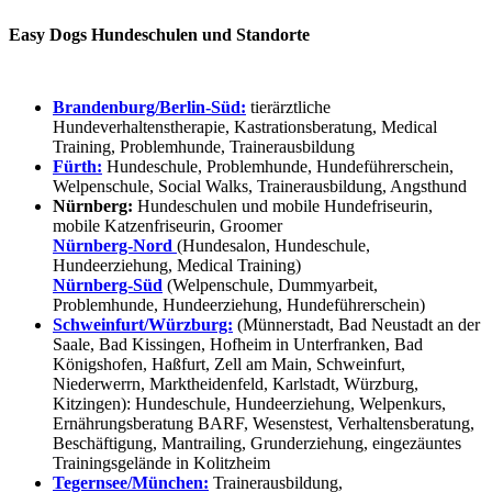
Easy Dogs Hundeschulen und Standorte
Brandenburg/Berlin-Süd:
tierärztliche
Hundeverhaltenstherapie, Kastrationsberatung, Medical
Training, Problemhunde, Trainerausbildung
Fürth:
Hundeschule, Problemhunde, Hundeführerschein,
Welpenschule, Social Walks, Trainerausbildung, Angsthund
Nürnberg:
Hundeschulen und mobile Hundefriseurin,
mobile Katzenfriseurin, Groomer
Nürnberg-Nord
(Hundesalon, Hundeschule,
Hundeerziehung, Medical Training)
Nürnberg-Süd
(Welpenschule, Dummyarbeit,
Problemhunde, Hundeerziehung, Hundeführerschein)
Schweinfurt/Würzburg:
(Münnerstadt, Bad Neustadt an der
Saale, Bad Kissingen, Hofheim in Unterfranken, Bad
Königshofen, Haßfurt, Zell am Main, Schweinfurt,
Niederwerrn, Marktheidenfeld, Karlstadt, Würzburg,
Kitzingen): Hundeschule, Hundeerziehung, Welpenkurs,
Ernährungsberatung BARF, Wesenstest, Verhaltensberatung,
Beschäftigung, Mantrailing, Grunderziehung, eingezäuntes
Trainingsgelände in Kolitzheim
Tegernsee/München:
Trainerausbildung,