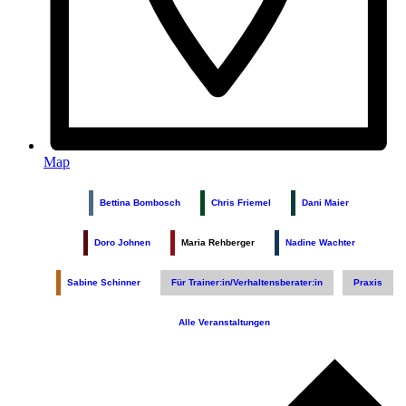
Map
Bettina Bombosch
Chris Friemel
Dani Maier
Doro Johnen
Maria Rehberger
Nadine Wachter
Sabine Schinner
Für Trainer:in/Verhaltensberater:in
Praxis
Alle Veranstaltungen