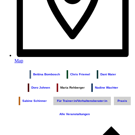
Map
Bettina Bombosch
Chris Friemel
Dani Maier
Doro Johnen
Maria Rehberger
Nadine Wachter
Sabine Schinner
Für Trainer:in/Verhaltensberater:in
Praxis
Alle Veranstaltungen