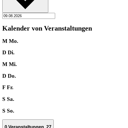
Kalender von Veranstaltungen
M
Mo.
D
Di.
M
Mi.
D
Do.
F
Fr.
S
Sa.
S
So.
0 Veranstaltungen,
27