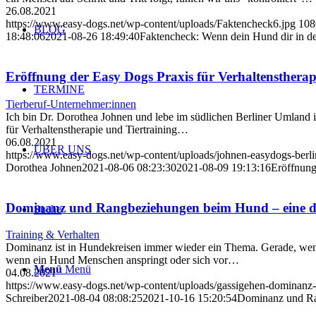
26.08.2021
https://www.easy-dogs.net/wp-content/uploads/Faktencheck6.jpg
108
BLOG
18:48:06
2021-08-26 18:49:40
Faktencheck: Wenn dein Hund dir in der
Eröffnung der Easy Dogs Praxis für Verhaltenstherap
TERMINE
Tierberuf-Unternehmer:innen
Ich bin Dr. Dorothea Johnen und lebe im südlichen Berliner Umland 
für Verhaltenstherapie und Tiertraining…
06.08.2021
ÜBER UNS
https://www.easy-dogs.net/wp-content/uploads/johnen-easydogs-berlin
Dorothea Johnen
2021-08-06 08:23:30
2021-08-09 19:13:16
Eröffnung
Dominanz und Rangbeziehungen beim Hund – eine dif
Suche
Training & Verhalten
Dominanz ist in Hundekreisen immer wieder ein Thema. Gerade, wenn
wenn ein Hund Menschen anspringt oder sich vor…
Menü
Menü
04.08.2021
https://www.easy-dogs.net/wp-content/uploads/gassigehen-dominanz
Schreiber
2021-08-04 08:08:25
2021-10-16 15:20:54
Dominanz und Ran