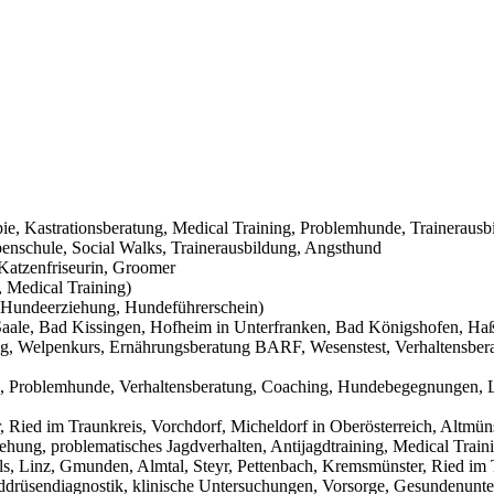
pie, Kastrationsberatung, Medical Training, Problemhunde, Trainerausb
nschule, Social Walks, Trainerausbildung, Angsthund
Katzenfriseurin, Groomer
 Medical Training)
Hundeerziehung, Hundeführerschein)
aale, Bad Kissingen, Hofheim in Unterfranken, Bad Königshofen, Haßf
g, Welpenkurs, Ernährungsberatung BARF, Wesenstest, Verhaltensbera
g, Problemhunde, Verhaltensberatung, Coaching, Hundebegegnungen, L
Ried im Traunkreis, Vorchdorf, Micheldorf in Oberösterreich, Altmüns
ehung, problematisches Jagdverhalten, Antijagdtraining, Medical Trai
s, Linz, Gmunden, Almtal, Steyr, Pettenbach, Kremsmünster, Ried im T
hilddrüsendiagnostik, klinische Untersuchungen, Vorsorge, Gesundenunt