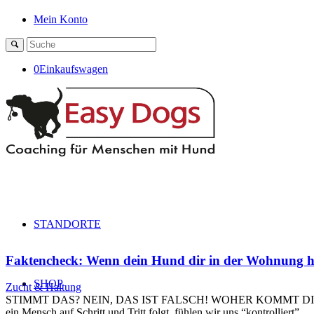
Mein Konto
0
Einkaufswagen
STANDORTE
Faktencheck: Wenn dein Hund dir in der Wohnung hint
SHOP
Zucht & Haltung
STIMMT DAS? NEIN, DAS IST FALSCH! WOHER KOMMT DIESE ANNAH
ein Mensch auf Schritt und Tritt folgt, fühlen wir uns “kontrolliert”…