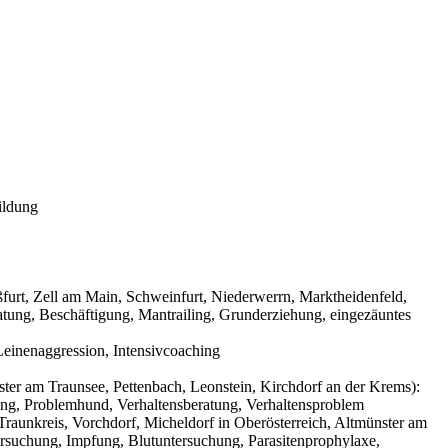
ildung
urt, Zell am Main, Schweinfurt, Niederwerrn, Marktheidenfeld,
tung, Beschäftigung, Mantrailing, Grunderziehung, eingezäuntes
einenaggression, Intensivcoaching
ter am Traunsee, Pettenbach, Leonstein, Kirchdorf an der Krems):
ning, Problemhund, Verhaltensberatung, Verhaltensproblem
raunkreis, Vorchdorf, Micheldorf in Oberösterreich, Altmünster am
ersuchung, Impfung, Blutuntersuchung, Parasitenprophylaxe,