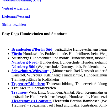
Widerrufsbelehrung (UG)
Vertrag widerrufen
Lieferung/Versand
Sicher bezahlen
Easy Dogs Hundeschulen und Standorte
Brandenburg/Berlin-Süd:
tierärztliche Hundeverhaltensthera
Fürth:
Hundeschule, Problemhunde, Hundeführerschein, Welpe
Nürnberg:
Hundeschulen und mobile Hundefriseurin, mobile 
Nürnberg-Nord
(Hundesalon, Hundeschule, Hundeerziehung,
Nürnberg-Süd
(Welpenschule, Dummyarbeit, Problemhunde, 
Schweinfurt/Würzburg:
(Münnerstadt, Bad Neustadt an der S
Karlstadt, Würzburg, Kitzingen): Hundeschule, Hundeerziehun
Trainingsgelände in Kolitzheim
Tegernsee/München:
Trainerausbildung, Trainerweiterbildun
Traunsee in Oberösterreich
Traunsee
(Wels, Linz, Gmunden, Almtal, Steyr, Kremsmünster, 
tierärztliche Hundeverhaltenstherapie, Hundeschule, Hundeerzi
Tierarztpraxis Leonstein
Tierärztin Bettina Bombosch
(Wel
Traunsee) – spezialisiert auf Hund und Katze, Kastration, Sc