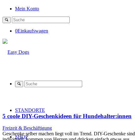
Mein Konto
0
Einkaufswagen
STANDORTE
5 coole DIY-Geschenkideen für Hundehalter:innen
Freizeit & Beschäftigung
Geschenke selber machen liegt voll im Trend. DIY-Geschenke sind
SHOP
individuell, kommen von Herzen und drücken einfach etwas aus,