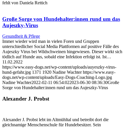
fehlt von Daniela Rettich
Große Sorge von Hundehalter:innen rund um das
Aujeszky-Virus
Gesundheit & Pflege
Immer wieder wird man in vielen Foren und Gruppen
unterschiedlicher Social Media Plattformen auf positive Fälle des
Aujeszky Virus bei Wildschweinen hingewiesen. Dieser wirkt sich
tödlich auf Hunde aus, sobald eine Infektion erfolgt ist. Ist…
11.02.2022
https://www.easy-dogs.net/wp-content/uploads/auyeszky-virus-
hund-gefahr.jpg
1371
1920
Nadine Wachter
https://www.easy-
dogs.net/wp-content/uploads/Easy-Dogs-Coaching-Logo.jpg
Nadine Wachter
2022-02-11 06:54:02
2023-06-30 08:36:30
Große
Sorge von Hundehalter:innen rund um das Aujeszky-Virus
Alexander J. Probst
Alexander J. Probst lebt im Altmühltal und betreibt dort die
gleichnamige Menschenschule für Hundebesitzer. Sein