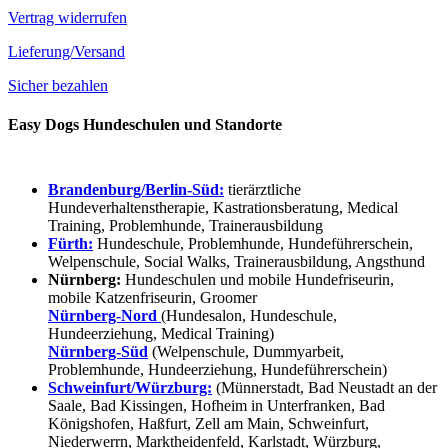
Vertrag widerrufen
Lieferung/Versand
Sicher bezahlen
Easy Dogs Hundeschulen und Standorte
Brandenburg/Berlin-Süd:
tierärztliche
Hundeverhaltenstherapie, Kastrationsberatung, Medical
Training, Problemhunde, Trainerausbildung
Fürth:
Hundeschule, Problemhunde, Hundeführerschein,
Welpenschule, Social Walks, Trainerausbildung, Angsthund
Nürnberg:
Hundeschulen und mobile Hundefriseurin,
mobile Katzenfriseurin, Groomer
Nürnberg-Nord
(Hundesalon, Hundeschule,
Hundeerziehung, Medical Training)
Nürnberg-Süd
(Welpenschule, Dummyarbeit,
Problemhunde, Hundeerziehung, Hundeführerschein)
Schweinfurt/Würzburg:
(Münnerstadt, Bad Neustadt an der
Saale, Bad Kissingen, Hofheim in Unterfranken, Bad
Königshofen, Haßfurt, Zell am Main, Schweinfurt,
Niederwerrn, Marktheidenfeld, Karlstadt, Würzburg,