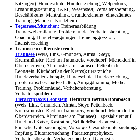
Kitzingen): Hundeschule, Hundeerziehung, Welpenkurs,
Ernährungsberatung BARF, Wesenstest, Verhaltensberatung,
Beschäftigung, Mantrailing, Grunderziehung, eingezäuntes
Trainingsgelände in Kolitzheim
Tegernsee/München:
Trainerausbildung,
Trainerweiterbildung, Problemhunde, Verhaltensberatung,
Coaching, Hundebegegnungen, Leinenaggression,
Intensivcoaching
Traunsee in Oberösterreich
Traunsee
(Wels, Linz, Gmunden, Almtal, Steyr,
Kremsmünster, Ried im Traunkreis, Vorchdorf, Micheldorf in
Oberösterreich, Altmünster am Traunsee, Pettenbach,
Leonstein, Kirchdorf an der Krems): tierärztliche
Hundeverhaltenstherapie, Hundeschule, Hundeerziehung,
problematisches Jagdverhalten, Antijagdtraining, Medical
Training, Problemhund, Verhaltensberatung,
Verhaltensproblem
Tierarztpraxis Leonstein
Tierärztin Bettina Bombosch
(Wels, Linz, Gmunden, Almtal, Steyr, Pettenbach,
Kremsmünster, Ried im Traunkreis, Vorchdorf, Micheldorf in
Oberösterreich, Altmünster am Traunsee) – spezialisiert auf
Hund und Katze, Kastration, Schilddrüsendiagnostik,
klinische Untersuchungen, Vorsorge, Gesundenuntersuchung,
Impfung, Blutuntersuchung, Parasitenprophylaxe,
Verhaltenstherapie, Verhaltensmedizin, Diagnostik,