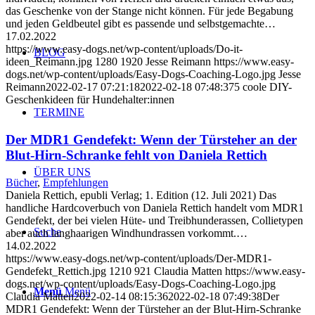
das Geschenke von der Stange nicht können. Für jede Begabung
und jeden Geldbeutel gibt es passende und selbstgemachte…
17.02.2022
https://www.easy-dogs.net/wp-content/uploads/Do-it-
BLOG
ideen_Reimann.jpg
1280
1920
Jesse Reimann
https://www.easy-
dogs.net/wp-content/uploads/Easy-Dogs-Coaching-Logo.jpg
Jesse
Reimann
2022-02-17 07:21:18
2022-02-18 07:48:37
5 coole DIY-
Geschenkideen für Hundehalter:innen
TERMINE
Der MDR1 Gendefekt: Wenn der Türsteher an der
Blut-Hirn-Schranke fehlt von Daniela Rettich
ÜBER UNS
Bücher
,
Empfehlungen
Daniela Rettich, epubli Verlag; 1. Edition (12. Juli 2021) Das
handliche Hardcoverbuch von Daniela Rettich handelt vom MDR1
Gendefekt, der bei vielen Hüte- und Treibhunderassen, Collietypen
Suche
aber auch langhaarigen Windhundrassen vorkommt.…
14.02.2022
https://www.easy-dogs.net/wp-content/uploads/Der-MDR1-
Gendefekt_Rettich.jpg
1210
921
Claudia Matten
https://www.easy-
dogs.net/wp-content/uploads/Easy-Dogs-Coaching-Logo.jpg
Menü
Menü
Claudia Matten
2022-02-14 08:15:36
2022-02-18 07:49:38
Der
MDR1 Gendefekt: Wenn der Türsteher an der Blut-Hirn-Schranke