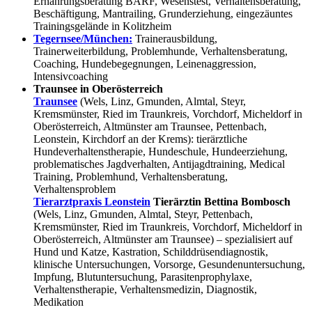
Ernährungsberatung BARF, Wesenstest, Verhaltensberatung,
Beschäftigung, Mantrailing, Grunderziehung, eingezäuntes
Trainingsgelände in Kolitzheim
Tegernsee/München:
Trainerausbildung,
Trainerweiterbildung, Problemhunde, Verhaltensberatung,
Coaching, Hundebegegnungen, Leinenaggression,
Intensivcoaching
Traunsee in Oberösterreich
Traunsee
(Wels, Linz, Gmunden, Almtal, Steyr,
Kremsmünster, Ried im Traunkreis, Vorchdorf, Micheldorf in
Oberösterreich, Altmünster am Traunsee, Pettenbach,
Leonstein, Kirchdorf an der Krems): tierärztliche
Hundeverhaltenstherapie, Hundeschule, Hundeerziehung,
problematisches Jagdverhalten, Antijagdtraining, Medical
Training, Problemhund, Verhaltensberatung,
Verhaltensproblem
Tierarztpraxis Leonstein
Tierärztin Bettina Bombosch
(Wels, Linz, Gmunden, Almtal, Steyr, Pettenbach,
Kremsmünster, Ried im Traunkreis, Vorchdorf, Micheldorf in
Oberösterreich, Altmünster am Traunsee) – spezialisiert auf
Hund und Katze, Kastration, Schilddrüsendiagnostik,
klinische Untersuchungen, Vorsorge, Gesundenuntersuchung,
Impfung, Blutuntersuchung, Parasitenprophylaxe,
Verhaltenstherapie, Verhaltensmedizin, Diagnostik,
Medikation