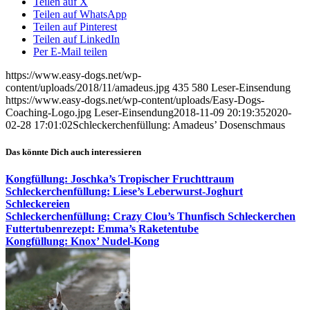
Teilen auf X
Teilen auf WhatsApp
Teilen auf Pinterest
Teilen auf LinkedIn
Per E-Mail teilen
https://www.easy-dogs.net/wp-
content/uploads/2018/11/amadeus.jpg
435
580
Leser-Einsendung
https://www.easy-dogs.net/wp-content/uploads/Easy-Dogs-
Coaching-Logo.jpg
Leser-Einsendung
2018-11-09 20:19:35
2020-
02-28 17:01:02
Schleckerchenfüllung: Amadeus’ Dosenschmaus
Das könnte Dich auch interessieren
Kongfüllung: Joschka’s Tropischer Fruchttraum
Schleckerchenfüllung: Liese’s Leberwurst-Joghurt
Schleckereien
Schleckerchenfüllung: Crazy Clou’s Thunfisch Schleckerchen
Futtertubenrezept: Emma’s Raketentube
Kongfüllung: Knox’ Nudel-Kong