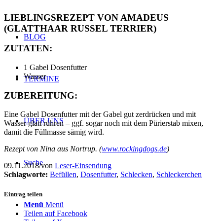
LIEBLINGSREZEPT VON AMADEUS
(GLATTHAAR RUSSEL TERRIER)
BLOG
ZUTATEN:
1 Gabel Dosenfutter
Wasser
TERMINE
ZUBEREITUNG:
Eine Gabel Dosenfutter mit der Gabel gut zerdrücken und mit
ÜBER UNS
Wasser glatt rühren – ggf. sogar noch mit dem Pürierstab mixen,
damit die Füllmasse sämig wird.
Rezept von Nina aus Nortrup. (
www.rockingdogs.de
)
Suche
09.11.2018
/
von
Leser-Einsendung
Schlagworte:
Befüllen
,
Dosenfutter
,
Schlecken
,
Schleckerchen
Eintrag teilen
Menü
Menü
Teilen auf Facebook