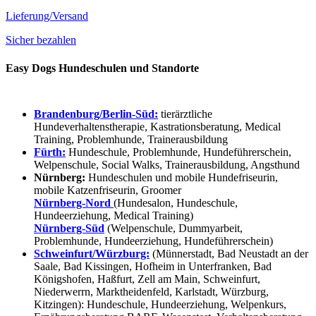
Lieferung/Versand
Sicher bezahlen
Easy Dogs Hundeschulen und Standorte
Brandenburg/Berlin-Süd:
tierärztliche
Hundeverhaltenstherapie, Kastrationsberatung, Medical
Training, Problemhunde, Trainerausbildung
Fürth:
Hundeschule, Problemhunde, Hundeführerschein,
Welpenschule, Social Walks, Trainerausbildung, Angsthund
Nürnberg:
Hundeschulen und mobile Hundefriseurin,
mobile Katzenfriseurin, Groomer
Nürnberg-Nord
(Hundesalon, Hundeschule,
Hundeerziehung, Medical Training)
Nürnberg-Süd
(Welpenschule, Dummyarbeit,
Problemhunde, Hundeerziehung, Hundeführerschein)
Schweinfurt/Würzburg:
(Münnerstadt, Bad Neustadt an der
Saale, Bad Kissingen, Hofheim in Unterfranken, Bad
Königshofen, Haßfurt, Zell am Main, Schweinfurt,
Niederwerrn, Marktheidenfeld, Karlstadt, Würzburg,
Kitzingen): Hundeschule, Hundeerziehung, Welpenkurs,