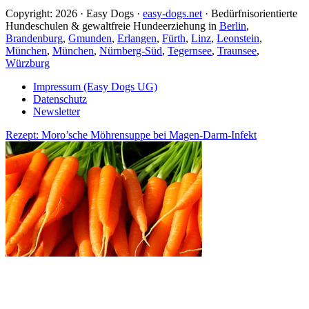
Copyright: 2026 · Easy Dogs ·
easy-dogs.net
· Bedürfnisorientierte
Hundeschulen & gewaltfreie Hundeerziehung in
Berlin
,
Brandenburg
,
Gmunden
,
Erlangen
,
Fürth
,
Linz
,
Leonstein
,
München
,
München
,
Nürnberg-Süd
,
Tegernsee
,
Traunsee
,
Würzburg
Impressum (Easy Dogs UG)
Datenschutz
Newsletter
Rezept: Moro’sche Möhrensuppe bei Magen-Darm-Infekt