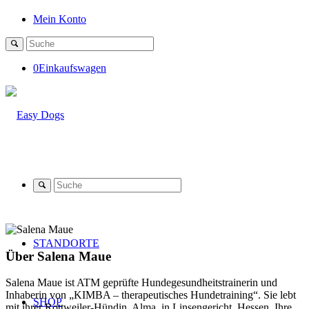
Mein Konto
0
Einkaufswagen
STANDORTE
Über
Salena Maue
Salena Maue
ist ATM geprüfte Hundegesundheitstrainerin und
Inhaberin von „KIMBA – therapeutisches Hundetraining“. Sie lebt
SHOP
mit ihrer Rottweiler-Hündin, Alma, in Linsengericht, Hessen. Ihre