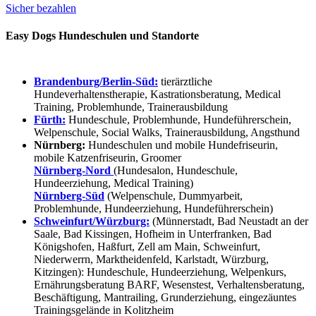
Sicher bezahlen
Easy Dogs Hundeschulen und Standorte
Brandenburg/Berlin-Süd:
tierärztliche
Hundeverhaltenstherapie, Kastrationsberatung, Medical
Training, Problemhunde, Trainerausbildung
Fürth:
Hundeschule, Problemhunde, Hundeführerschein,
Welpenschule, Social Walks, Trainerausbildung, Angsthund
Nürnberg:
Hundeschulen und mobile Hundefriseurin,
mobile Katzenfriseurin, Groomer
Nürnberg-Nord
(Hundesalon, Hundeschule,
Hundeerziehung, Medical Training)
Nürnberg-Süd
(Welpenschule, Dummyarbeit,
Problemhunde, Hundeerziehung, Hundeführerschein)
Schweinfurt/Würzburg:
(Münnerstadt, Bad Neustadt an der
Saale, Bad Kissingen, Hofheim in Unterfranken, Bad
Königshofen, Haßfurt, Zell am Main, Schweinfurt,
Niederwerrn, Marktheidenfeld, Karlstadt, Würzburg,
Kitzingen): Hundeschule, Hundeerziehung, Welpenkurs,
Ernährungsberatung BARF, Wesenstest, Verhaltensberatung,
Beschäftigung, Mantrailing, Grunderziehung, eingezäuntes
Trainingsgelände in Kolitzheim