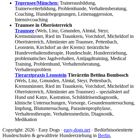
Tegernsee/München:
Trainerausbildung,
Trainerweiterbildung, Problemhunde, Verhaltensberatung,
Coaching, Hundebegegnungen, Leinenaggression,
Intensivcoaching
Traunsee in Oberösterreich
Traunsee
(Wels, Linz, Gmunden, Almtal, Steyr,
Kremsmünster, Ried im Traunkreis, Vorchdorf, Micheldorf in
Oberösterreich, Altmünster am Traunsee, Pettenbach,
Leonstein, Kirchdorf an der Krems): tierärztliche
Hundeverhaltenstherapie, Hundeschule, Hundeerziehung,
problematisches Jagdverhalten, Antijagdtraining, Medical
Training, Problemhund, Verhaltensberatung,
Verhaltensproblem
Tierarztpraxis Leonstein
Tierärztin Bettina Bombosch
(Wels, Linz, Gmunden, Almtal, Steyr, Pettenbach,
Kremsmünster, Ried im Traunkreis, Vorchdorf, Micheldorf in
Oberösterreich, Altmünster am Traunsee) – spezialisiert auf
Hund und Katze, Kastration, Schilddrüsendiagnostik,
klinische Untersuchungen, Vorsorge, Gesundenuntersuchung,
Impfung, Blutuntersuchung, Parasitenprophylaxe,
Verhaltenstherapie, Verhaltensmedizin, Diagnostik,
Medikation
Copyright: 2026 · Easy Dogs ·
easy-dogs.net
· Bedürfnisorientierte
Hundeschulen & gewaltfreie Hundeerziehung in
Berlin
,