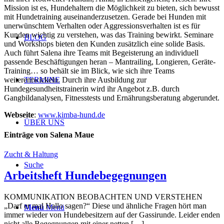
Mission ist es, Hundehaltern die Möglichkeit zu bieten, sich bewusst
mit Hundetraining auseinanderzusetzen. Gerade bei Hunden mit
unerwünschtem Verhalten oder Aggressionsverhalten ist es für
Kunden wichtig zu verstehen, was das Training bewirkt. Seminare
BLOG
und Workshops bieten den Kunden zusätzlich eine solide Basis.
Auch führt Salena ihre Teams mit Begeisterung an individuell
passende Beschäftigungen heran – Mantrailing, Longieren, Geräte-
Training… so behält sie im Blick, wie sich ihre Teams
TERMINE
weiterentwickeln
.
Durch ihre Ausbildung zur
Hundegesundheitstrainerin wird ihr Angebot z.B. durch
Gangbildanalysen, Fitnesstests und Ernährungsberatung abgerundet.
Webseite
:
www.kimba-hund.de
ÜBER UNS
Einträge von Salena Maue
Zucht & Haltung
Suche
Arbeitsheft Hundebegegnungen
KOMMUNIKATION BEOBACHTEN UND VERSTEHEN
„Darf er mal Hallo sagen?“ Diese und ähnliche Fragen hört man
Menü
Menü
immer wieder von Hundebesitzern auf der Gassirunde. Leider enden
nicht alle Begegnungen mit einer netten […]