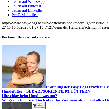
Teilen auf WhatsApp
Teilen auf Pinterest
Teilen auf LinkedIn
Per E-Mail teilen
https://www.easy-dogs.net/wp-content/uploads/maekelige-fresser-hun
27 15:15:50
2021-01-27 15:17:21
Wenn der Hund einfach nicht fress
Das könnte Dich auch interessieren
Eröffnung der Easy Dogs Praxis für V
Hundefutter – BEDARFSORIENTIERT FÜTTERN
Hitzschlag beim Hund – was tun?
Weis(s)e Schnauzen, Buch über das Zusammenleben mit alten H