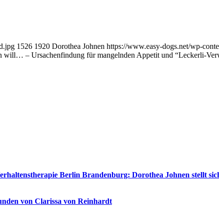
d.jpg
1526
1920
Dorothea Johnen
https://www.easy-dogs.net/wp-cont
en will… – Ursachenfindung für mangelnden Appetit und “Leckerli-Ve
erhaltenstherapie Berlin Brandenburg: Dorothea Johnen stellt sic
unden von Clarissa von Reinhardt