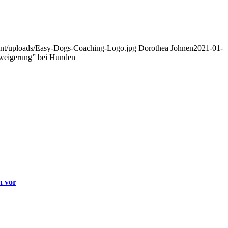
ent/uploads/Easy-Dogs-Coaching-Logo.jpg
Dorothea Johnen
2021-01-
rweigerung” bei Hunden
h vor