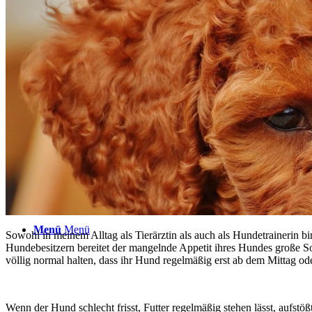
TERMINE
ÜBER UNS
Suche
Menü
Menü
Sowohl in meinem Alltag als Tierärztin als auch als Hundetrainerin b
Hundebesitzern bereitet der mangelnde Appetit ihres Hundes große S
völlig normal halten, dass ihr Hund regelmäßig erst ab dem Mittag od
Wenn der Hund schlecht frisst, Futter regelmäßig stehen lässt, aufstö