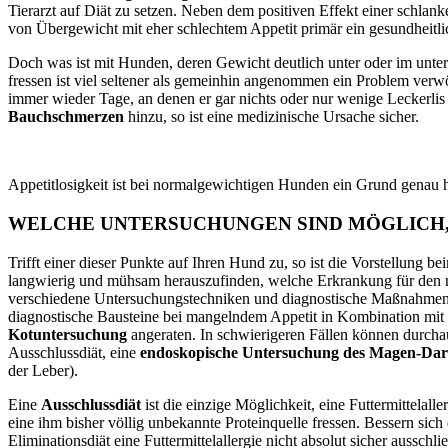
Tierarzt auf Diät zu setzen. Neben dem positiven Effekt einer schlan
von Übergewicht mit eher schlechtem Appetit primär ein gesundheitl
Doch was ist mit Hunden, deren Gewicht deutlich unter oder im unter
fressen ist viel seltener als gemeinhin angenommen ein Problem verw
immer wieder Tage, an denen er gar nichts oder nur wenige Leckerlis
Bauchschmerzen
hinzu, so ist eine medizinische Ursache sicher.
Appetitlosigkeit ist bei normalgewichtigen Hunden ein Grund genau
WELCHE UNTERSUCHUNGEN SIND MÖGLICH, 
Trifft einer dieser Punkte auf Ihren Hund zu, so ist die Vorstellung b
langwierig und mühsam herauszufinden, welche Erkrankung für den m
verschiedene Untersuchungstechniken und diagnostische Maßnahmen 
diagnostische Bausteine bei mangelndem Appetit in Kombination m
Kotuntersuchung
angeraten. In schwierigeren Fällen können durcha
Ausschlussdiät
, eine
endoskopische Untersuchung des Magen-Da
der Leber).
Eine
Ausschluss
diät
ist die einzige Möglichkeit, eine
Futtermittelalle
eine ihm bisher völlig unbekannte Proteinquelle fressen. Bessern sic
Eliminationsdiät eine Futtermittelallergie nicht absolut sicher auss