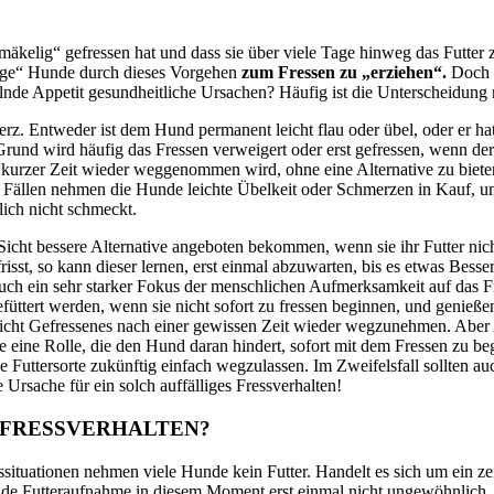
kelig“ gefressen hat und dass sie über viele Tage hinweg das Futter zu
lige“ Hunde durch dieses Vorgehen
zum Fressen zu „erziehen“.
Doch 
elnde Appetit gesundheitliche Ursachen? Häufig ist die Unterscheidung 
rz. Entweder ist dem Hund permanent leicht flau oder übel, oder er ha
rund wird häufig das Fressen verweigert oder erst gefressen, wenn de
h kurzer Zeit wieder weggenommen wird, ohne eine Alternative zu bie
en Fällen nehmen die Hunde leichte Übelkeit oder Schmerzen in Kauf,
tlich nicht schmeckt.
r Sicht bessere Alternative angeboten bekommen, wenn sie ihr Futter ni
sst, so kann dieser lernen
,
erst einmal abzuwarten, bis es etwas Besser
Auch ein sehr starker Fokus der menschlichen Aufmerksamkeit auf das F
üttert werden, wenn sie nicht sofort zu fressen beginnen
,
und genießen 
nicht Gefressenes nach einer gewissen Zeit wieder wegzunehmen. Aber 
he eine Rolle, die den Hund daran hindert, sofort mit dem Fressen zu be
ese Futtersorte zukünftig einfach wegzulassen. Im Zweifelsfall sollten 
 Ursache für ein solch auffälliges Fressverhalten!
S FRESSVERHALTEN?
situationen nehmen viele Hunde kein Futter. Handelt es sich um ein ze
lende Futteraufnahme in diesem Moment erst einmal nicht ungewöhnlich,