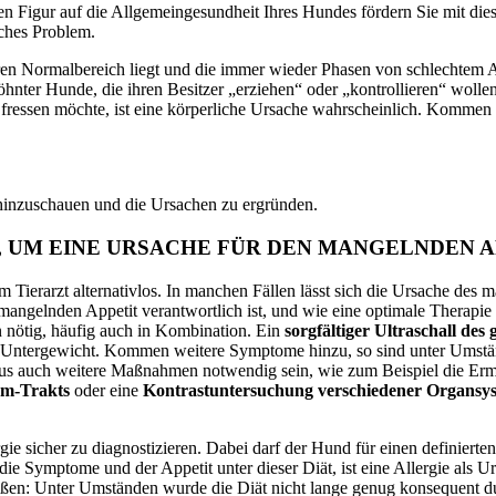
ken Figur auf die Allgemeingesundheit Ihres Hundes fördern Sie mit di
iches Problem.
en Normalbereich liegt und die immer wieder Phasen von schlechtem Ap
öhnter Hunde, die ihren Besitzer
„erziehen“ oder „kontrollieren“
wollen
 fressen möchte, ist eine körperliche Ursache wahrscheinlich. Kommen
 hinzuschauen und die Ursachen zu ergründen.
UM EINE URSACHE FÜR DEN MANGELNDEN AP
eim Tierarzt alternativlos. In manchen Fällen lässt sich die Ursache des
angelnden Appetit verantwortlich ist
,
und wie eine optimale Therapie
nötig, häufig auch in Kombination. Ein
sorgfältiger Ultraschall d
it Untergewicht. Kommen weitere Symptome hinzu, so sind unter Umst
us auch weitere Maßnahmen notwendig sein, wie zum Beispiel die Ermi
rm-Trakts
oder eine
Kontrastuntersuchung verschiedener Organsy
rgie
sicher zu diagnostizieren. Dabei darf der Hund für einen definierten
h die Symptome und der Appetit unter dieser Diät, ist eine Allergie al
chließen: Unter Umständen wurde die Diät nicht lange genug konsequent