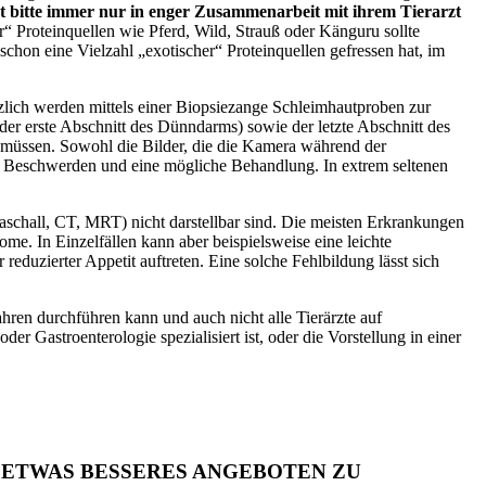
ät bitte immer nur in enger Zusammenarbeit mit ihrem Tierarzt
r“ Proteinquellen wie Pferd, Wild, Strauß oder Känguru sollte
chon eine Vielzahl „exotischer“ Proteinquellen gefressen hat, im
zlich werden mittels einer Biopsiezange Schleimhautproben zur
r erste Abschnitt des Dünndarms) sowie der letzte Abschnitt des
müssen. Sowohl die Bilder, die die Kamera während der
er Beschwerden und eine mögliche Behandlung. In extrem seltenen
aschall, CT, MRT) nicht darstellbar sind. Die meisten Erkrankungen
. In Einzelfällen kann aber beispielsweise eine leichte
eduzierter Appetit auftreten. Eine solche Fehlbildung lässt sich
fahren durchführen kann und auch nicht alle Tierärzte auf
er Gastroenterologie spezialisiert ist, oder die Vorstellung in einer
N ETWAS BESSERES ANGEBOTEN ZU