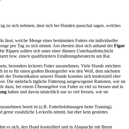
Tag zu sich nehmen, lässt sich bei Hunden pauschal sagen, welches
n lässt, welche Menge eines bestimmten Futters ein individueller
 Menge pro Tag zu sich nimmt. Am ehesten lässt sich anhand der
Figur
ie Rippen sollten sich unter einer dünnen Unterhautfettschicht
rarzt
bzw. eine/n qualifizierte/n Ernährungsberater/in
um Rat.
t sein, besonders leckeres Futter anzunehmen. Viele Hunde möchten
ch ist es für einen großen Beutegreifer wie den Wolf,
dem nächsten
fe der Domestikation unserer Hunde konnten sich tendenziell eher
rden. Die mehrfach tägliche Fütterung ausgewogener Rationen, wie sie
de dazu, bei einem Überangebot von Futter zu viel zu fressen und in
gung
haben und davon tatsächlich nur so viel fressen, wie sie
anzunehmen bereit ist (z.B. Futterbelohnungen beim Training),
 gerne zusätzliche Leckerlis nimmt, hat eher kein gestörtes
ohnt es sich, den Hund kontrolliert und in Absprache mit Ihrem