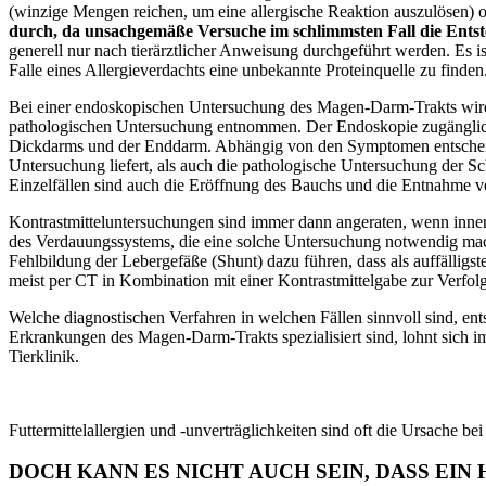
(winzige Mengen reichen, um eine allergische Reaktion auszulösen) ode
durch, da unsachgemäße Versuche im schlimmsten Fall die Ents
generell nur nach tierärztlicher Anweisung durchgeführt werden. Es is
Falle eines Allergieverdachts eine unbekannte Proteinquelle zu finden
Bei einer endoskopischen Untersuchung des Magen-Darm-Trakts wird di
pathologischen Untersuchung entnommen. Der Endoskopie zugänglich s
Dickdarms und der Enddarm. Abhängig von den Symptomen entscheidet
Untersuchung liefert, als auch die pathologische Untersuchung der 
Einzelfällen
sind
auch die Eröffnung des Bauchs und die Entnahme v
Kontrastmitteluntersuchungen sind immer dann angeraten, wenn inner
des Verdauungssystems, die eine solche Untersuchung notwendig mach
Fehlbildung der Lebergefäße (Shunt) dazu führen, dass als auffälligst
meist per CT in Kombination mit einer Kontrastmittelgabe zur Verfol
Welche diagnostischen Verfahren in welchen Fällen sinnvoll sind, entsc
Erkrankungen des Magen-Darm-Trakts spezialisiert sind, lohnt sich im Zw
Tierklinik.
Futtermittelallergien und -unverträglichkeiten sind oft die Ursache be
DOCH KANN ES NICHT AUCH SEIN, DASS EIN