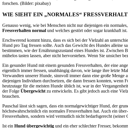
forschen. (Bilder: pixabay)
WIE SIEHT EIN „NORMALES“ FRESSVERHAL
Genauso
wenig, wie bei Menschen nicht nur diejenigen ein normales,
Fressverhalten normal
und welches gestört oder sogar krankhaft ist
Erschwerend kommt hinzu, dass es sich bei der Vielzahl an unterschie
Hund pro Tag fressen sollte. Auch das Gewicht des Hundes alleine sa
bestimmen, wie der Ernährungszustand eines Hundes ist. Zwischen Brust
mühelos tasten lassen, aber nicht hervorstehen. Wenn Sie unsicher be
Ein gesunder Hund mit einem
gesunden
Fressverhalten, der eine ang
eigentlich immer fressen, unabhängig davon, wie lange ihre letzte Mahl
Verwandten unserer Hunde,
sinnvoll immer dann eine große Menge an
diejenigen Individuen durchsetzen, die dann fressen konnten, wenn F
heutzutage für die meisten Hunde üblich ist, war in der Vergangenhei
der Folge
Übergewicht
zu entwickeln. Es gibt jedoch auch eine Viel
brauchen.
Pauschal lässt sich sagen, dass ein normalgewichtiger Hund, der gru
höchstwahrscheinlich ein normales Fressverhalten hat. Auch ein über- 
Fressverhalten, sondern wird vermutlich nicht bedarfsgerecht (seine
Ist ein
Hund übergewichtig
und ein eher schlechter Fresser, bekommt 