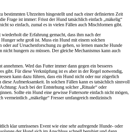
 bestimmten Uhrzeiten hingestellt und nach einer definierten Zeit
die Frage ist immer:
Fri
s
s
t der Hund tatsächlich einfach „mäkelig“
nicht so einfach, zumal es in vielen Fällen auch Mischformen gibt.
t wiederholt die Erfahrung gemacht, dass ihm nach der
r Hunger sehr groß ist. Muss ein Hund mit einem solchen
ten oder auf Ursachenforschung zu gehen, so lernen manche Hunde
 um nicht hungern zu müssen. Der gleiche Mechanismus kann auch
cht annehmen. Wird das Futter immer dann gegen ein besseres
es gibt. Für diese Verknüpfung ist es aber in der Regel notwendig,
ressen kann dazu führen, dass ein Hund nicht oder nur zögerlich
diese Aufmerksamkeit. In solchen Fällen kann es tatsächlich sinnvoll
Achtung: Auch bei der Entstehung solcher „Rituale“ oder
ginnen. Sollte ein Hund eine gewisse Futtersorte einfach nicht mögen,
auch vermeintlich „mäkelige“ Fresser umfangreich medizinisch
itlich klar umrissenes Event wie eine sehr aufregende Hunde- oder
 solange der Hund sich im Anschluss schnell beruhigt und dann