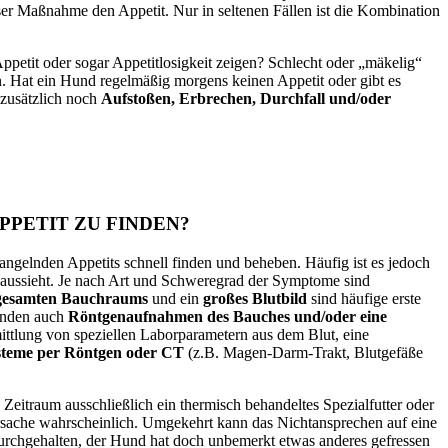
eser Maßnahme den Appetit. Nur in seltenen Fällen ist die Kombination
petit oder sogar Appetitlosigkeit zeigen? Schlecht oder „mäkelig“
. Hat ein Hund regelmäßig morgens keinen Appetit oder gibt es
 zusätzlich noch
Aufstoßen, Erbrechen, Durchfall und/oder
PETIT ZU FINDEN?
 mangelnden Appetits schnell finden und beheben. Häufig ist es jedoch
 aussieht. Je nach Art und Schweregrad der Symptome sind
es gesamten Bauchraums
und ein
großes Blutbild
sind häufige erste
änden auch
Röntgenaufnahmen des Bauches und/oder eine
ttlung von speziellen Laborparametern aus dem Blut, eine
steme per Röntgen oder CT
(z.B. Magen-Darm-Trakt, Blutgefäße
 Zeitraum ausschließlich ein thermisch behandeltes Spezialfutter oder
s Ursache wahrscheinlich. Umgekehrt kann das Nichtansprechen auf eine
 durchgehalten, der Hund hat doch unbemerkt etwas anderes gefressen