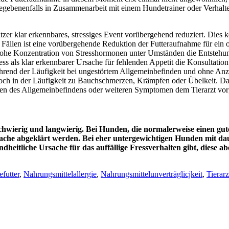
gegebenenfalls in Zusammenarbeit mit einem Hundetrainer oder Verhalten
zer klar erkennbares, stressiges Event vorübergehend reduziert. Dies 
Fällen ist eine vorübergehende Reduktion der Futteraufnahme für ein o
ine hohe Konzentration von Stresshormonen unter Umständen die Entst
ress als klar erkennbarer Ursache für fehlenden Appetit die Konsultati
ährend der Läufigkeit bei ungestörtem Allgemeinbefinden und ohne Anz
och in der Läufigkeit zu Bauchschmerzen, Krämpfen oder Übelkeit. Dahe
en des Allgemeinbefindens oder weiteren Symptomen dem Tierarzt vor
schwierig und langwierig. Bei Hunden, die normalerweise einen gute
rsache abgeklärt werden. Bei eher untergewichtigen Hunden mit da
undheitliche Ursache für das auffällige Fressverhalten gibt, diese a
futter
,
Nahrungsmittelallergie
,
Nahrungsmittelunverträglicjkeit
,
Tierarz