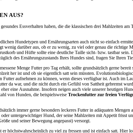
TEN AUS?
 gesundes Essverhalten haben, die die klassischen drei Mahlzeiten am 
.
dlichen Hundetypen und Ernährungsarten auch nicht so einfach ermittel
gt wenig darüber aus, ob er zu wenig, zu viel oder genau die richtige
korb und Hüfte sollte eine deutliche Taille sicht- bzw. tastbar sein. D
züglich des Ernährungszustands Ihres Hundes sind, fragen Sie Ihren Tie
emessene Menge Futter pro Tag erhält, sollte grundsätzlich gerne berei
zeit her ist und ob sie eigentlich satt sein müssten. Evolutionsbiologis
 Futter aufnehmen zu können, wenn dieses verfügbar ist. Auch im Lau
utter da war, und die nicht durch ein Gefühl von Sattheit gebremst wu
t eher eine Ausnahme. Insofern neigen auch viele unserer heutigen Hun
zahl von Hunden, die beispielsweise
Trockenfutter zur freien Verfü
ndsätzlich immer gerne besonders leckeres Futter in adäquaten Mengen 
oder untergewichtiger Hund, der seine Mahlzeiten mit Appetit frisst und
r Größe und seiner Bewegung angepasst) versorgt.
er höchstwahrscheinlich zu viel zu fressen und ist einfach satt. Hier l