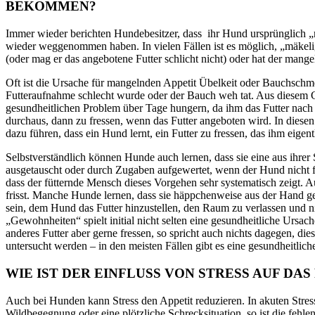
BEKOMMEN?
Immer wieder berichten Hundebesitzer, dass ihr Hund ursprünglich „mä
wieder weggenommen haben. In vielen Fällen ist es möglich, „mäke
(oder mag er das angebotene Futter schlicht nicht) oder hat der mang
Oft ist die Ursache für mangelnden Appetit Übelkeit oder Bauchschme
Futteraufnahme schlecht wurde oder der Bauch weh tat. Aus diesem G
gesundheitlichen Problem über Tage hungern, da ihm das Futter nac
durchaus, dann zu fressen, wenn das Futter angeboten wird. In dies
dazu führen, dass ein Hund lernt, ein Futter zu fressen, das ihm eigen
Selbstverständlich können Hunde auch lernen, dass sie eine aus ihre
ausgetauscht oder durch Zugaben aufgewertet, wenn der Hund nicht fri
dass der fütternde Mensch dieses Vorgehen sehr systematisch zeigt. 
frisst. Manche Hunde lernen, dass sie häppchenweise aus der Hand gef
sein, dem Hund das Futter hinzustellen, den Raum zu verlassen und 
„Gewohnheiten“ spielt initial nicht selten eine gesundheitliche Ursac
anderes Futter aber gerne fressen, so spricht auch nichts dagegen, di
untersucht werden – in den meisten Fällen gibt es eine gesundheitliche
WIE IST DER EINFLUSS VON STRESS AUF DA
Auch bei Hunden kann Stress den Appetit reduzieren. In akuten Stress
Wildbegegnung oder eine plötzliche Schrecksituation, so ist die feh