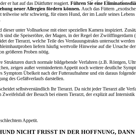
r er hat auf das Diätfutter reagiert.
Führen Sie eine Eliminationsdi
tehung neuer Allergien fördern können.
Auch das Füttern „exotische
t teilweise sehr schwierig
,
für einen Hund, der im Laufe seines Lebens s
.
eser unter Vollnarkose mit einer speziellen Kamera inspiziert. Zusät
ind die Speiseröhre, der Magen, in der Regel der Zwölffingerdarm (de
 der Tierarzt, welche Teile des Verdauungstrakts untersucht werden 
Schleimhautproben liefern häufig wertvolle Hinweise auf die Ursache d
on größeren Proben nötig.
e Strukturen durch normale bildgebende Verfahren (z.B. Röntgen, Ultr
en, zeigen außer vermindertem Appetit noch weitere deutliche Symptome
es Symptom Übelkeit nach der Futteraufnahme und ein daraus folgender r
gung des Gefäßverlaufs darstellen.
heidet selbstverständlich Ihr Tierarzt. Da nicht jeder Tierarzt alle Ver
eifelsfall der Besuch bei einem Tierarzt, der explizit auf Internistik od
i schlechtem Appetit.
 HUND NICHT FRISST IN DER HOFFNUNG, DAN