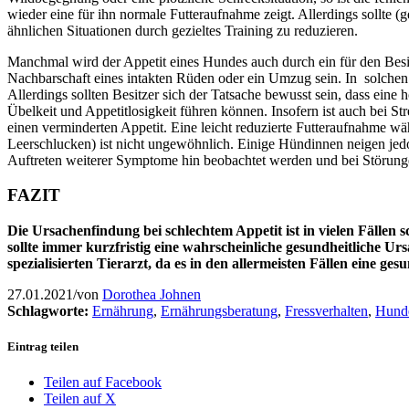
wieder eine für ihn normale Futteraufnahme zeigt. Allerdings sollte (
ähnlichen Situationen durch gezieltes Training zu reduzieren.
Manchmal wird der Appetit eines Hundes auch durch ein für den Besit
Nachbarschaft eines intakten Rüden oder ein Umzug sein. In solchen 
Allerdings sollten Besitzer sich der Tatsache bewusst sein, dass e
Übelkeit und Appetitlosigkeit führen können. Insofern ist auch bei St
einen verminderten Appetit. Eine leicht reduzierte Futteraufnahme w
Leerschlucken) ist nicht ungewöhnlich. Einige Hündinnen neigen jed
Auftreten weiterer Symptome hin beobachtet werden und bei Störung
FAZIT
Die Ursachenfindung bei schlechtem Appetit ist in vielen Fällen 
sollte immer kurzfristig eine wahrscheinliche gesundheitliche U
spezialisierten Tierarzt, da es in den allermeisten Fällen eine ges
27.01.2021
/
von
Dorothea Johnen
Schlagworte:
Ernährung
,
Ernährungsberatung
,
Fressverhalten
,
Hunde
Eintrag teilen
Teilen auf Facebook
Teilen auf X