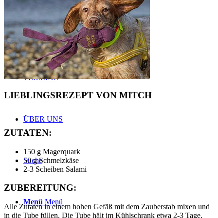
BLOG
TERMINE
LIEBLINGSREZEPT VON MITCH
ÜBER UNS
ZUTATEN:
150 g Magerquark
50 g Schmelzkäse
Suche
2-3 Scheiben Salami
ZUBEREITUNG:
Menü
Menü
Alle Zutaten in einem hohen Gefäß mit dem Zauberstab mixen und
in die Tube füllen. Die Tube hält im Kühlschrank etwa 2-3 Tage.