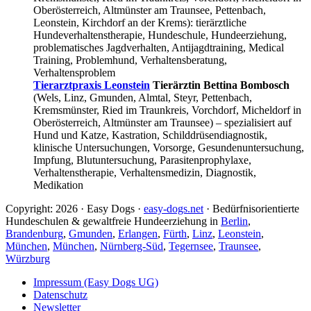
Oberösterreich, Altmünster am Traunsee, Pettenbach,
Leonstein, Kirchdorf an der Krems): tierärztliche
Hundeverhaltenstherapie, Hundeschule, Hundeerziehung,
problematisches Jagdverhalten, Antijagdtraining, Medical
Training, Problemhund, Verhaltensberatung,
Verhaltensproblem
Tierarztpraxis Leonstein
Tierärztin Bettina Bombosch
(Wels, Linz, Gmunden, Almtal, Steyr, Pettenbach,
Kremsmünster, Ried im Traunkreis, Vorchdorf, Micheldorf in
Oberösterreich, Altmünster am Traunsee) – spezialisiert auf
Hund und Katze, Kastration, Schilddrüsendiagnostik,
klinische Untersuchungen, Vorsorge, Gesundenuntersuchung,
Impfung, Blutuntersuchung, Parasitenprophylaxe,
Verhaltenstherapie, Verhaltensmedizin, Diagnostik,
Medikation
Copyright: 2026 · Easy Dogs ·
easy-dogs.net
· Bedürfnisorientierte
Hundeschulen & gewaltfreie Hundeerziehung in
Berlin
,
Brandenburg
,
Gmunden
,
Erlangen
,
Fürth
,
Linz
,
Leonstein
,
München
,
München
,
Nürnberg-Süd
,
Tegernsee
,
Traunsee
,
Würzburg
Impressum (Easy Dogs UG)
Datenschutz
Newsletter