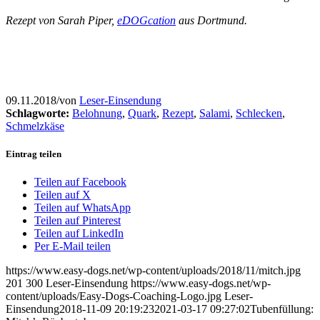
Rezept von Sarah Piper,
eDOGcation
aus Dortmund.
09.11.2018
/
von
Leser-Einsendung
Schlagworte:
Belohnung
,
Quark
,
Rezept
,
Salami
,
Schlecken
,
Schmelzkäse
Eintrag teilen
Teilen auf Facebook
Teilen auf X
Teilen auf WhatsApp
Teilen auf Pinterest
Teilen auf LinkedIn
Per E-Mail teilen
https://www.easy-dogs.net/wp-content/uploads/2018/11/mitch.jpg
201
300
Leser-Einsendung
https://www.easy-dogs.net/wp-
content/uploads/Easy-Dogs-Coaching-Logo.jpg
Leser-
Einsendung
2018-11-09 20:19:23
2021-03-17 09:27:02
Tubenfüllung: