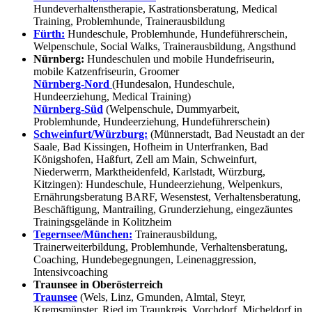
Hundeverhaltenstherapie, Kastrationsberatung, Medical
Training, Problemhunde, Trainerausbildung
Fürth:
Hundeschule, Problemhunde, Hundeführerschein,
Welpenschule, Social Walks, Trainerausbildung, Angsthund
Nürnberg:
Hundeschulen und mobile Hundefriseurin,
mobile Katzenfriseurin, Groomer
Nürnberg-Nord
(Hundesalon, Hundeschule,
Hundeerziehung, Medical Training)
Nürnberg-Süd
(Welpenschule, Dummyarbeit,
Problemhunde, Hundeerziehung, Hundeführerschein)
Schweinfurt/Würzburg:
(Münnerstadt, Bad Neustadt an der
Saale, Bad Kissingen, Hofheim in Unterfranken, Bad
Königshofen, Haßfurt, Zell am Main, Schweinfurt,
Niederwerrn, Marktheidenfeld, Karlstadt, Würzburg,
Kitzingen): Hundeschule, Hundeerziehung, Welpenkurs,
Ernährungsberatung BARF, Wesenstest, Verhaltensberatung,
Beschäftigung, Mantrailing, Grunderziehung, eingezäuntes
Trainingsgelände in Kolitzheim
Tegernsee/München:
Trainerausbildung,
Trainerweiterbildung, Problemhunde, Verhaltensberatung,
Coaching, Hundebegegnungen, Leinenaggression,
Intensivcoaching
Traunsee in Oberösterreich
Traunsee
(Wels, Linz, Gmunden, Almtal, Steyr,
Kremsmünster, Ried im Traunkreis, Vorchdorf, Micheldorf in