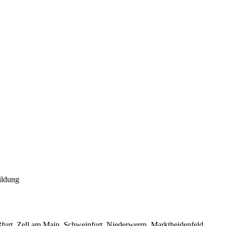
ildung
urt, Zell am Main, Schweinfurt, Niederwerrn, Marktheidenfeld,