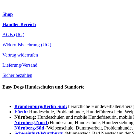
Shop
Händler-Bereich
AGB (UG)
Widerrufsbelehrung (UG)
Vertrag widerrufen
Lieferung/Versand
Sicher bezahlen
Easy Dogs Hundeschulen und Standorte
Brandenburg/Berlin-Süd:
tierärztliche Hundeverhaltensthera
Fürth:
Hundeschule, Problemhunde, Hundeführerschein, Welpe
Nürnberg:
Hundeschulen und mobile Hundefriseurin, mobile 
Nürnberg-Nord
(Hundesalon, Hundeschule, Hundeerziehung,
Nürnberg-Süd
(Welpenschule, Dummyarbeit, Problemhunde, 
Schweinfurt/Würzburg:
(Münnerstadt, Bad Neustadt an der S