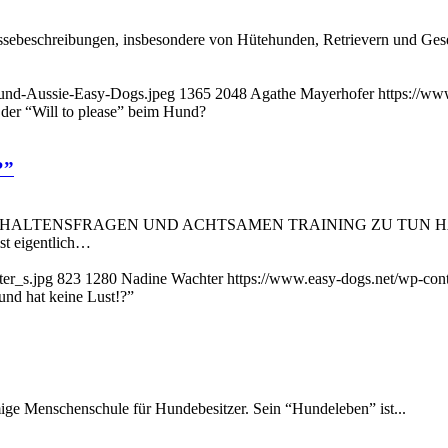
n Rassebeschreibungen, insbesondere von Hütehunden, Retrievern und G
hund-Aussie-Easy-Dogs.jpeg
1365
2048
Agathe Mayerhofer
https://ww
 der “Will to please” beim Hund?
?”
ENSFRAGEN UND ACHTSAMEN TRAINING ZU TUN HABEN. Wenn 
ist eigentlich…
er_s.jpg
823
1280
Nadine Wachter
https://www.easy-dogs.net/wp-co
und hat keine Lust!?”
amige Menschenschule für Hundebesitzer. Sein “Hundeleben” ist...