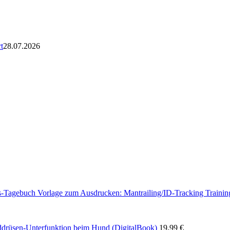
t
28.07.2026
Vorlage zum Ausdrucken: Mantrailing/ID-Tracking Traini
ddrüsen-Unterfunktion beim Hund (DigitalBook)
19,99
€