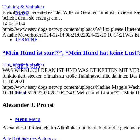
Training & Verhalten
Frei übersetzt bedeutet es “der Wille zu Gefallen” und ist in viele
BLOG
beliebt, denn sie erzeugt ein…
14.02.2024
https://www.easy-dogs.net/wp-content/uploads/Will-to-please-Huete
Agathe Mayerhofer
2024-02-14 08:21:02
2024-02-20 10:14:21
Was ist
TERMINE
“Mein Hund ist stur!?”, “Mein Hund hat keine Lust!
Training & Verhalten
ÜBER UNS
WAS WIRKLICH DRAN IST UND WAS ETIKETTEN MIT VERHALT
funktioniert, stecken oftmals zu große Trainingsschritte dahinter. Das 
11.10.2021
https://www.easy-dogs.net/wp-content/uploads/Nadine-Maggie-Wacht
Suche
10-11 19:04:52
2023-08-28 10:27:43
“Mein Hund ist stur!?”, “Mein H
Alexander J. Probst
Menü
Menü
Alexander J. Probst lebt im Altmühltal und betreibt dort die gleichn
Alle Beiträge des Autors ...