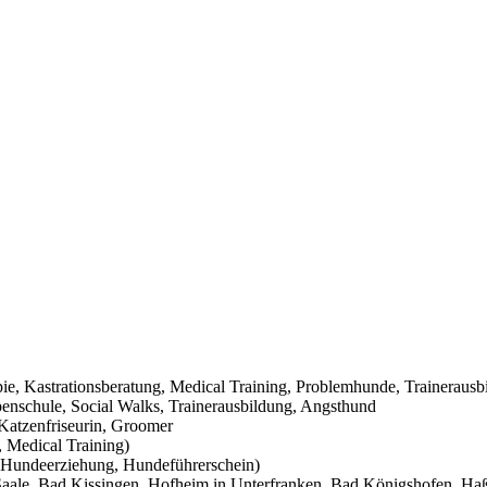
pie, Kastrationsberatung, Medical Training, Problemhunde, Trainerausb
nschule, Social Walks, Trainerausbildung, Angsthund
Katzenfriseurin, Groomer
 Medical Training)
Hundeerziehung, Hundeführerschein)
aale, Bad Kissingen, Hofheim in Unterfranken, Bad Königshofen, Haßf