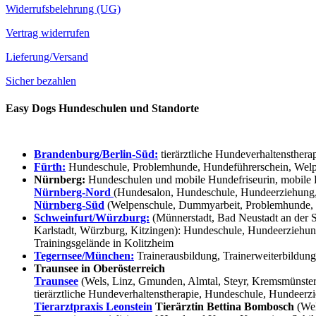
Widerrufsbelehrung (UG)
Vertrag widerrufen
Lieferung/Versand
Sicher bezahlen
Easy Dogs Hundeschulen und Standorte
Brandenburg/Berlin-Süd:
tierärztliche Hundeverhaltensthera
Fürth:
Hundeschule, Problemhunde, Hundeführerschein, Welpe
Nürnberg:
Hundeschulen und mobile Hundefriseurin, mobile 
Nürnberg-Nord
(Hundesalon, Hundeschule, Hundeerziehung,
Nürnberg-Süd
(Welpenschule, Dummyarbeit, Problemhunde, 
Schweinfurt/Würzburg:
(Münnerstadt, Bad Neustadt an der S
Karlstadt, Würzburg, Kitzingen): Hundeschule, Hundeerziehun
Trainingsgelände in Kolitzheim
Tegernsee/München:
Trainerausbildung, Trainerweiterbildun
Traunsee in Oberösterreich
Traunsee
(Wels, Linz, Gmunden, Almtal, Steyr, Kremsmünster, 
tierärztliche Hundeverhaltenstherapie, Hundeschule, Hundeerzi
Tierarztpraxis Leonstein
Tierärztin Bettina Bombosch
(Wel