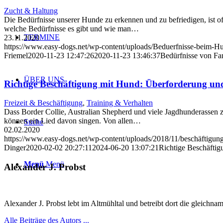
Zucht & Haltung
Die Bedürfnisse unserer Hunde zu erkennen und zu befriedigen, ist 
welche Bedürfnisse es gibt und wie man…
TERMINE
23.11.2020
https://www.easy-dogs.net/wp-content/uploads/Beduerfnisse-beim-H
Friemel
2020-11-23 12:47:26
2020-11-23 13:46:37
Bedürfnisse von Fa
ÜBER UNS
Richtige Beschäftigung mit Hund: Überforderung un
Freizeit & Beschäftigung
,
Training & Verhalten
Dass Border Collie, Australian Shepherd und viele Jagdhunderassen 
können ein Lied davon singen. Von allen…
Suche
02.02.2020
https://www.easy-dogs.net/wp-content/uploads/2018/11/beschäftigung
Dinger
2020-02-02 20:27:11
2024-06-20 13:07:21
Richtige Beschäfti
Menü
Menü
Alexander J. Probst
Alexander J. Probst lebt im Altmühltal und betreibt dort die gleichn
Alle Beiträge des Autors ...