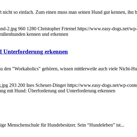
oft nicht so einfach. Zum einen muss man seinen Hund gut kennen, ih
und-2.jpg
960
1280
Christopher Friemel
https://www.easy-dogs.net/wp
milienhunden kennen und erkennen
d Unterforderung erkennen
zu den "Workaholics" gehören, wissen mittlerweile auch viele Nicht-H
.jpg
293
200
Ines Scheuer-Dinger
https://www.easy-dogs.net/wp-con
gung mit Hund: Überforderung und Unterforderung erkennen
amige Menschenschule für Hundebesitzer. Sein “Hundeleben” ist...