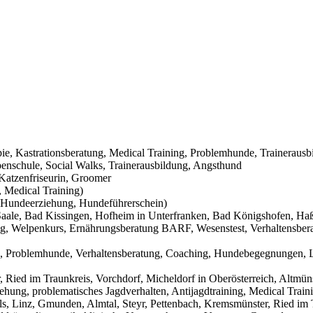
pie, Kastrationsberatung, Medical Training, Problemhunde, Trainerausb
nschule, Social Walks, Trainerausbildung, Angsthund
Katzenfriseurin, Groomer
 Medical Training)
Hundeerziehung, Hundeführerschein)
aale, Bad Kissingen, Hofheim in Unterfranken, Bad Königshofen, Haßf
g, Welpenkurs, Ernährungsberatung BARF, Wesenstest, Verhaltensbera
g, Problemhunde, Verhaltensberatung, Coaching, Hundebegegnungen, L
Ried im Traunkreis, Vorchdorf, Micheldorf in Oberösterreich, Altmüns
ehung, problematisches Jagdverhalten, Antijagdtraining, Medical Trai
s, Linz, Gmunden, Almtal, Steyr, Pettenbach, Kremsmünster, Ried im T