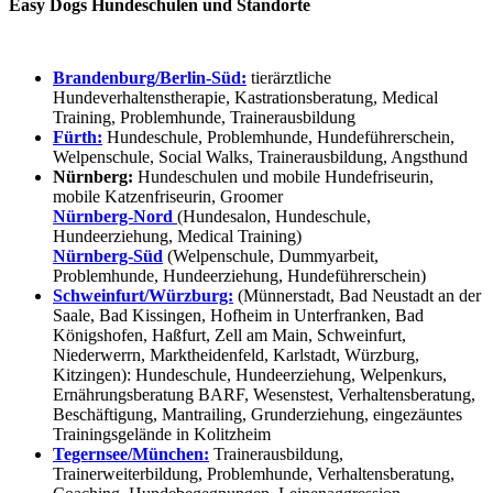
Easy Dogs Hundeschulen und Standorte
Brandenburg/Berlin-Süd:
tierärztliche
Hundeverhaltenstherapie, Kastrationsberatung, Medical
Training, Problemhunde, Trainerausbildung
Fürth:
Hundeschule, Problemhunde, Hundeführerschein,
Welpenschule, Social Walks, Trainerausbildung, Angsthund
Nürnberg:
Hundeschulen und mobile Hundefriseurin,
mobile Katzenfriseurin, Groomer
Nürnberg-Nord
(Hundesalon, Hundeschule,
Hundeerziehung, Medical Training)
Nürnberg-Süd
(Welpenschule, Dummyarbeit,
Problemhunde, Hundeerziehung, Hundeführerschein)
Schweinfurt/Würzburg:
(Münnerstadt, Bad Neustadt an der
Saale, Bad Kissingen, Hofheim in Unterfranken, Bad
Königshofen, Haßfurt, Zell am Main, Schweinfurt,
Niederwerrn, Marktheidenfeld, Karlstadt, Würzburg,
Kitzingen): Hundeschule, Hundeerziehung, Welpenkurs,
Ernährungsberatung BARF, Wesenstest, Verhaltensberatung,
Beschäftigung, Mantrailing, Grunderziehung, eingezäuntes
Trainingsgelände in Kolitzheim
Tegernsee/München:
Trainerausbildung,
Trainerweiterbildung, Problemhunde, Verhaltensberatung,