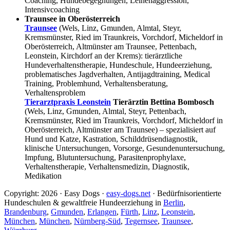
Coaching, Hundebegegnungen, Leinenaggression,
Intensivcoaching
Traunsee in Oberösterreich
Traunsee
(Wels, Linz, Gmunden, Almtal, Steyr,
Kremsmünster, Ried im Traunkreis, Vorchdorf, Micheldorf in
Oberösterreich, Altmünster am Traunsee, Pettenbach,
Leonstein, Kirchdorf an der Krems): tierärztliche
Hundeverhaltenstherapie, Hundeschule, Hundeerziehung,
problematisches Jagdverhalten, Antijagdtraining, Medical
Training, Problemhund, Verhaltensberatung,
Verhaltensproblem
Tierarztpraxis Leonstein
Tierärztin Bettina Bombosch
(Wels, Linz, Gmunden, Almtal, Steyr, Pettenbach,
Kremsmünster, Ried im Traunkreis, Vorchdorf, Micheldorf in
Oberösterreich, Altmünster am Traunsee) – spezialisiert auf
Hund und Katze, Kastration, Schilddrüsendiagnostik,
klinische Untersuchungen, Vorsorge, Gesundenuntersuchung,
Impfung, Blutuntersuchung, Parasitenprophylaxe,
Verhaltenstherapie, Verhaltensmedizin, Diagnostik,
Medikation
Copyright: 2026 · Easy Dogs ·
easy-dogs.net
· Bedürfnisorientierte
Hundeschulen & gewaltfreie Hundeerziehung in
Berlin
,
Brandenburg
,
Gmunden
,
Erlangen
,
Fürth
,
Linz
,
Leonstein
,
München
,
München
,
Nürnberg-Süd
,
Tegernsee
,
Traunsee
,