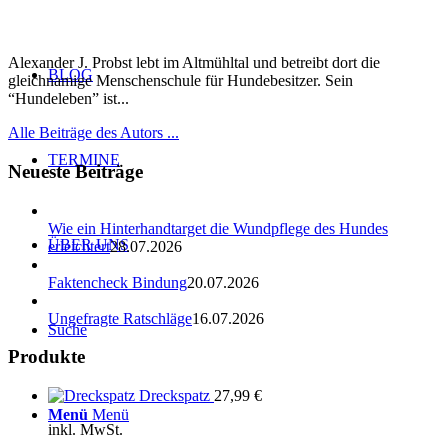
Alexander J. Probst lebt im Altmühltal und betreibt dort die
BLOG
gleichnamige Menschenschule für Hundebesitzer. Sein
“Hundeleben” ist...
Alle Beiträge des Autors ...
TERMINE
Neueste Beiträge
Wie ein Hinterhandtarget die Wundpflege des Hundes
ÜBER UNS
erleichtert
28.07.2026
Faktencheck Bindung
20.07.2026
Ungefragte Ratschläge
16.07.2026
Suche
Produkte
Dreckspatz
27,99
€
Menü
Menü
inkl. MwSt.