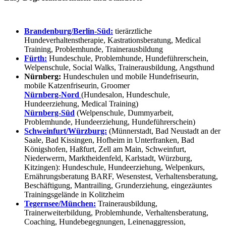
Brandenburg/Berlin-Süd:
tierärztliche
Hundeverhaltenstherapie, Kastrationsberatung, Medical
Training, Problemhunde, Trainerausbildung
Fürth:
Hundeschule, Problemhunde, Hundeführerschein,
Welpenschule, Social Walks, Trainerausbildung, Angsthund
Nürnberg:
Hundeschulen und mobile Hundefriseurin,
mobile Katzenfriseurin, Groomer
Nürnberg-Nord
(Hundesalon, Hundeschule,
Hundeerziehung, Medical Training)
Nürnberg-Süd
(Welpenschule, Dummyarbeit,
Problemhunde, Hundeerziehung, Hundeführerschein)
Schweinfurt/Würzburg:
(Münnerstadt, Bad Neustadt an der
Saale, Bad Kissingen, Hofheim in Unterfranken, Bad
Königshofen, Haßfurt, Zell am Main, Schweinfurt,
Niederwerrn, Marktheidenfeld, Karlstadt, Würzburg,
Kitzingen): Hundeschule, Hundeerziehung, Welpenkurs,
Ernährungsberatung BARF, Wesenstest, Verhaltensberatung,
Beschäftigung, Mantrailing, Grunderziehung, eingezäuntes
Trainingsgelände in Kolitzheim
Tegernsee/München:
Trainerausbildung,
Trainerweiterbildung, Problemhunde, Verhaltensberatung,
Coaching, Hundebegegnungen, Leinenaggression,