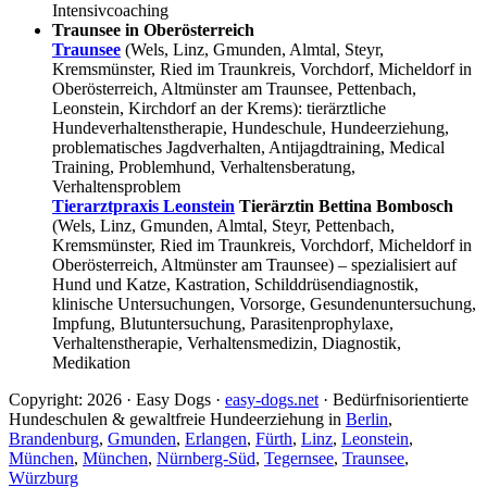
Intensivcoaching
Traunsee in Oberösterreich
Traunsee
(Wels, Linz, Gmunden, Almtal, Steyr,
Kremsmünster, Ried im Traunkreis, Vorchdorf, Micheldorf in
Oberösterreich, Altmünster am Traunsee, Pettenbach,
Leonstein, Kirchdorf an der Krems): tierärztliche
Hundeverhaltenstherapie, Hundeschule, Hundeerziehung,
problematisches Jagdverhalten, Antijagdtraining, Medical
Training, Problemhund, Verhaltensberatung,
Verhaltensproblem
Tierarztpraxis Leonstein
Tierärztin Bettina Bombosch
(Wels, Linz, Gmunden, Almtal, Steyr, Pettenbach,
Kremsmünster, Ried im Traunkreis, Vorchdorf, Micheldorf in
Oberösterreich, Altmünster am Traunsee) – spezialisiert auf
Hund und Katze, Kastration, Schilddrüsendiagnostik,
klinische Untersuchungen, Vorsorge, Gesundenuntersuchung,
Impfung, Blutuntersuchung, Parasitenprophylaxe,
Verhaltenstherapie, Verhaltensmedizin, Diagnostik,
Medikation
Copyright: 2026 · Easy Dogs ·
easy-dogs.net
· Bedürfnisorientierte
Hundeschulen & gewaltfreie Hundeerziehung in
Berlin
,
Brandenburg
,
Gmunden
,
Erlangen
,
Fürth
,
Linz
,
Leonstein
,
München
,
München
,
Nürnberg-Süd
,
Tegernsee
,
Traunsee
,
Würzburg