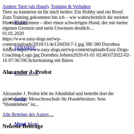
Andere Tiere (als Hund)
,
Training & Verhalten
Tiere zu trainieren ist für mich beides: Ein Hobby und ein Beruf.
Zum Training gekommen bin ich – wie wahrscheinlich die meisten
BLOG
Hundetrainer:innen – über einen schwierigen Hund, der mir meine
eigenen Grenzen und mein Unwissen deutlich…
01.01.2020
https://www.easy-dogs.net/wp-
content/uploads/2018/11/4e120d50c7-1.jpg
386
580
Dorothea
TERMINE
Johnen
https://www.easy-dogs.net/wp-content/uploads/Easy-Dogs-
Coaching-Logo.jpg
Dorothea Johnen
2020-01-01 02:40:07
2022-02-
16 07:36:59
Clickertraining mit Bären
Alexander J. Probst
ÜBER UNS
Alexander J. Probst lebt im Altmühltal und betreibt dort die
Suche
gleichnamige Menschenschule für Hundebesitzer. Sein
“Hundeleben” ist...
Alle Beiträge des Autors ...
Menü
Menü
Neueste Beiträge