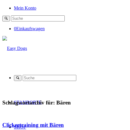
Mein Konto
0
Einkaufswagen
Schlagwortarchiv für:
Bären
STANDORTE
Clickertraining mit Bären
SHOP