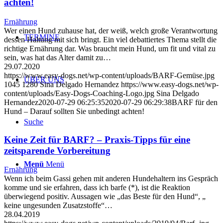
achten!
Ernährung
Wer einen Hund zuhause hat, der weiß, welch große Verantwortung
TERMINE
dessen Haltung mit sich bringt. Ein viel debattiertes Thema stellt die
richtige Ernährung dar. Was braucht mein Hund, um fit und vital zu
sein, was hat das Alter damit zu…
29.07.2020
https://www.easy-dogs.net/wp-content/uploads/BARF-Gemüse.jpg
ÜBER UNS
1045
1280
Sina Delgado Hernandez
https://www.easy-dogs.net/wp-
content/uploads/Easy-Dogs-Coaching-Logo.jpg
Sina Delgado
Hernandez
2020-07-29 06:25:35
2020-07-29 06:29:38
BARF für den
Hund – Darauf sollten Sie unbedingt achten!
Suche
Keine Zeit für BARF? – Praxis-Tipps für eine
zeitsparende Vorbereitung
Menü
Menü
Ernährung
Wenn ich beim Gassi gehen mit anderen Hundehaltern ins Gespräch
komme und sie erfahren, dass ich barfe (*), ist die Reaktion
überwiegend positiv. Aussagen wie „​das Beste für den Hund​“, „​
keine ungesunden Zusatzstoffe​“…
28.04.2019