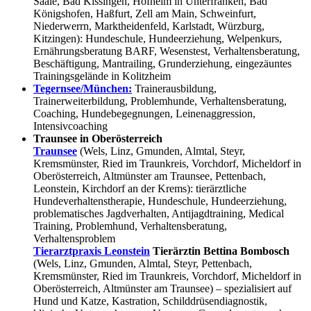
Saale, Bad Kissingen, Hofheim in Unterfranken, Bad
Königshofen, Haßfurt, Zell am Main, Schweinfurt,
Niederwerrn, Marktheidenfeld, Karlstadt, Würzburg,
Kitzingen): Hundeschule, Hundeerziehung, Welpenkurs,
Ernährungsberatung BARF, Wesenstest, Verhaltensberatung,
Beschäftigung, Mantrailing, Grunderziehung, eingezäuntes
Trainingsgelände in Kolitzheim
Tegernsee/München:
Trainerausbildung,
Trainerweiterbildung, Problemhunde, Verhaltensberatung,
Coaching, Hundebegegnungen, Leinenaggression,
Intensivcoaching
Traunsee in Oberösterreich
Traunsee
(Wels, Linz, Gmunden, Almtal, Steyr,
Kremsmünster, Ried im Traunkreis, Vorchdorf, Micheldorf in
Oberösterreich, Altmünster am Traunsee, Pettenbach,
Leonstein, Kirchdorf an der Krems): tierärztliche
Hundeverhaltenstherapie, Hundeschule, Hundeerziehung,
problematisches Jagdverhalten, Antijagdtraining, Medical
Training, Problemhund, Verhaltensberatung,
Verhaltensproblem
Tierarztpraxis Leonstein
Tierärztin Bettina Bombosch
(Wels, Linz, Gmunden, Almtal, Steyr, Pettenbach,
Kremsmünster, Ried im Traunkreis, Vorchdorf, Micheldorf in
Oberösterreich, Altmünster am Traunsee) – spezialisiert auf
Hund und Katze, Kastration, Schilddrüsendiagnostik,