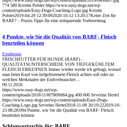
https://www.easy-dogs.net/wp-content/uploads/2019/04/Barf-.jpg
774
580
Kerstin Polster
https://www.easy-dogs.net/wp-
content/uploads/Easy-Dogs-Coaching-Logo.jpg
Kerstin
Polster
2019-04-28 12:39:09
2020-10-12 13:20:17
Keine Zeit für
BARF? – Praxis-Tipps für eine zeitsparende Vorbereitung
4 Punkte, wie Sie die Qualität von BARF- Fleisch
beurteilen können
Ernährung
FRISCHFUTTER FÜR HUNDE (BARF) -
QUALITÄTSUNTERSCHIEDE VON TIEFGEKÜHLTEM
FLEISCH ERKENNEN Immer wieder werde ich gefragt, worauf
man beim Kauf von tiefgefrorenem Fleisch achten soll oder an
welchen Merkmalen der Endverbraucher…
09.11.2018
https://www.easy-dogs.net/wp-
content/uploads/2018/11/8f780ffd64.jpg
400
600
Severine Hertel
https://www.easy-dogs.net/wp-content/uploads/Easy-Dogs-
Coaching-Logo.jpg
Severine Hertel
2018-11-09 20:19:22
2019-10-
23 08:28:09
4 Punkte, wie Sie die Qualität von BARF- Fleisch
beurteilen können
Schlagwortarchiv für:
BARF