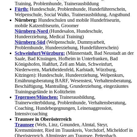
Training, Problemhunde, Trainerausbildung
Fürth:
Hundeschule, Problemhunde, Hundeführerschein,
Welpenschule, Social Walks, Trainerausbildung, Angsthund
Nürnberg:
Hundeschulen und mobile Hundefriseurin,
mobile Katzenfriseurin, Groomer
Nürnberg-Nord
(Hundesalon, Hundeschule,
Hundeerziehung, Medical Training)
Nürnberg-Süd
(Welpenschule, Dummyarbeit,
Problemhunde, Hundeerziehung, Hundeführerschein)
Schweinfurt/Würzburg:
(Münnerstadt, Bad Neustadt an der
Saale, Bad Kissingen, Hofheim in Unterfranken, Bad
Königshofen, Haßfurt, Zell am Main, Schweinfurt,
Niederwerrn, Marktheidenfeld, Karlstadt, Würzburg,
Kitzingen): Hundeschule, Hundeerziehung, Welpenkurs,
Ernährungsberatung BARF, Wesenstest, Verhaltensberatung,
Beschäftigung, Mantrailing, Grunderziehung, eingezäuntes
Trainingsgelände in Kolitzheim
Tegernsee/München:
Trainerausbildung,
Trainerweiterbildung, Problemhunde, Verhaltensberatung,
Coaching, Hundebegegnungen, Leinenaggression,
Intensivcoaching
Traunsee in Oberösterreich
Traunsee
(Wels, Linz, Gmunden, Almtal, Steyr,
Kremsmünster, Ried im Traunkreis, Vorchdorf, Micheldorf in
Oberösterreich, Altmünster am Traunsee, Pettenbach,