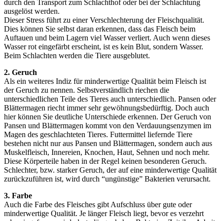
durch den Transport zum Schlachthof oder bei der Schlachtung
ausgelöst werden.
Dieser Stress führt zu einer Verschlechterung der Fleischqualität.
Dies können Sie selbst daran erkennen, dass das Fleisch beim
Auftauen und beim Lagern viel Wasser verliert. Auch wenn dieses
Wasser rot eingefärbt erscheint, ist es kein Blut, sondern Wasser.
Beim Schlachten werden die Tiere ausgeblutet.
2. Geruch
Als ein weiteres Indiz für minderwertige Qualität beim Fleisch ist
der Geruch zu nennen. Selbstverständlich riechen die
unterschiedlichen Teile des Tieres auch unterschiedlich. Pansen oder
Blättermagen riecht immer sehr gewöhnungsbedürftig. Doch auch
hier können Sie deutliche Unterschiede erkennen. Der Geruch von
Pansen und Blättermagen kommt von den Verdauungsenzymen im
Magen des geschlachteten Tieres. Futtermittel liefernde Tiere
bestehen nicht nur aus Pansen und Blättermagen, sondern auch aus
Muskelfleisch, Innereien, Knochen, Haut, Sehnen und noch mehr.
Diese Körperteile haben in der Regel keinen besonderen Geruch.
Schlechter, bzw. starker Geruch, der auf eine minderwertige Qualität
zurückzuführen ist, wird durch “ungünstige” Bakterien verursacht.
3. Farbe
Auch die Farbe des Fleisches gibt Aufschluss über gute oder
minderwertige Qualität. Je länger Fleisch liegt, bevor es verzehrt