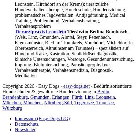
Leonstein, Kirchdorf an der Krems): tierärztliche
Hundeverhaltenstherapie, Hundeschule, Hundeerziehung,
problematisches Jagdverhalten, Antijagdtraining, Medical
Training, Problemhund, Verhaltensberatung,
Verhaltensproblem
Tierarztpraxis Leonstein
Tierärztin Bettina Bombosch
(Wels, Linz, Gmunden, Almtal, Steyr, Pettenbach,
Kremsmünster, Ried im Traunkreis, Vorchdorf, Micheldorf in
Oberösterreich, Altmünster am Traunsee) – spezialisiert auf
Hund und Katze, Kastration, Schilddrüsendiagnostik,
klinische Untersuchungen, Vorsorge, Gesundenuntersuchung,
Impfung, Blutuntersuchung, Parasitenprophylaxe,
Verhaltenstherapie, Verhaltensmedizin, Diagnostik,
Medikation
Copyright: 2026 · Easy Dogs ·
easy-dogs.net
· Bedürfnisorientierte
Hundeschulen & gewaltfreie Hundeerziehung in
Berlin
,
Brandenburg
,
Gmunden
,
Erlangen
,
Fürth
,
Linz
,
Leonstein
,
München
,
München
,
Nürnberg-Süd
,
Tegernsee
,
Traunsee
,
Würzburg
Impressum (Easy Dogs UG)
Datenschutz
Newsletter