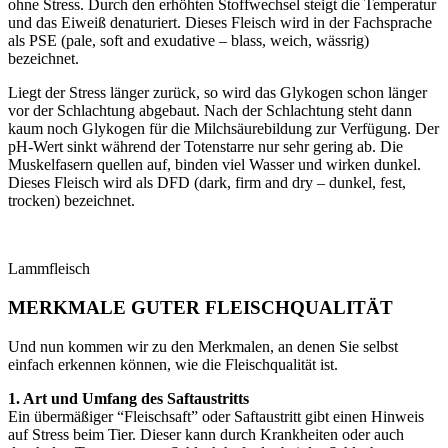
ohne Stress. Durch den erhöhten Stoffwechsel steigt die Temperatur
und das Eiweiß denaturiert. Dieses Fleisch wird in der Fachsprache
als PSE (pale, soft and exudative – blass, weich, wässrig)
bezeichnet.
Liegt der Stress länger zurück, so wird das Glykogen schon länger
vor der Schlachtung abgebaut. Nach der Schlachtung steht dann
kaum noch Glykogen für die Milchsäurebildung zur Verfügung. Der
pH-Wert sinkt während der Totenstarre nur sehr gering ab. Die
Muskelfasern quellen auf, binden viel Wasser und wirken dunkel.
Dieses Fleisch wird als DFD (dark, firm and dry – dunkel, fest,
trocken) bezeichnet.
Lammfleisch
MERKMALE GUTER FLEISCHQUALITÄT
Und nun kommen wir zu den Merkmalen, an denen Sie selbst
einfach erkennen können, wie die Fleischqualität ist.
1. Art und Umfang des Saftaustritts
Ein übermäßiger “Fleischsaft” oder Saftaustritt gibt einen Hinweis
auf Stress beim Tier. Dieser kann durch Krankheiten oder auch