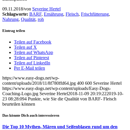
09.11.2018
/
von
Severine Hertel
Schlagworte:
BARF
,
Ernährung
,
Fleisch
,
Frischfütterung
,
Nahrung
,
Qualität
,
roh
Eintrag teilen
Teilen auf Facebook
Teilen auf X
Teilen auf WhatsApp
Teilen auf Pinterest
Teilen auf LinkedIn
Per E-Mail teilen
https://www.easy-dogs.net/wp-
content/uploads/2018/11/8f780ffd64.jpg
400
600
Severine Hertel
https://www.easy-dogs.net/wp-content/uploads/Easy-Dogs-
Coaching-Logo.jpg
Severine Hertel
2018-11-09 20:19:22
2019-10-
23 08:28:09
4 Punkte, wie Sie die Qualität von BARF- Fleisch
beurteilen können
Das könnte Dich auch interessieren
Die Top 10 Mythen, Mären und Seifenblasen rund um den