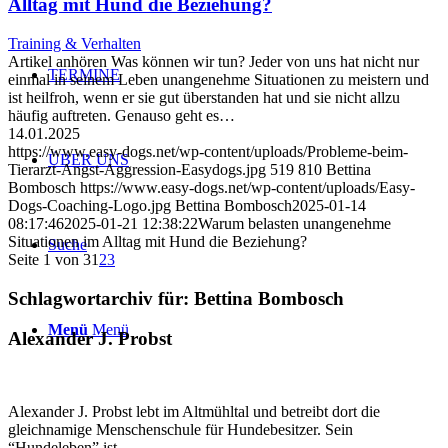
Alltag mit Hund die Beziehung?
Training & Verhalten
Artikel anhören Was können wir tun? Jeder von uns hat nicht nur
TERMINE
einmal in seinem Leben unangenehme Situationen zu meistern und
ist heilfroh, wenn er sie gut überstanden hat und sie nicht allzu
häufig auftreten. Genauso geht es…
14.01.2025
https://www.easy-dogs.net/wp-content/uploads/Probleme-beim-
ÜBER UNS
Tierarzt-Angst-Aggression-Easydogs.jpg
519
810
Bettina
Bombosch
https://www.easy-dogs.net/wp-content/uploads/Easy-
Dogs-Coaching-Logo.jpg
Bettina Bombosch
2025-01-14
08:17:46
2025-01-21 12:38:22
Warum belasten unangenehme
Situationen im Alltag mit Hund die Beziehung?
Suche
Seite 1 von 3
1
2
3
Schlagwortarchiv für:
Bettina Bombosch
Menü
Menü
Alexander J. Probst
Alexander J. Probst lebt im Altmühltal und betreibt dort die
gleichnamige Menschenschule für Hundebesitzer. Sein
“Hundeleben” ist...