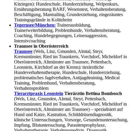
Kitzingen): Hundeschule, Hundeerziehung, Welpenkurs,
Ernährungsberatung BARF, Wesenstest, Verhaltensberatung,
Beschäftigung, Mantrailing, Grunderziehung, eingezäuntes
Trainingsgelände in Kolitzheim
Tegernsee/München:
Trainerausbildung,
Trainerweiterbildung, Problemhunde, Verhaltensberatung,
Coaching, Hundebegegnungen, Leinenaggression,
Intensivcoaching
Traunsee in Oberösterreich
Traunsee
(Wels, Linz, Gmunden, Almtal, Steyr,
Kremsmünster, Ried im Traunkreis, Vorchdorf, Micheldorf in
Oberösterreich, Altmünster am Traunsee, Pettenbach,
Leonstein, Kirchdorf an der Krems): tierärztliche
Hundeverhaltenstherapie, Hundeschule, Hundeerziehung,
problematisches Jagdverhalten, Antijagdtraining, Medical
Training, Problemhund, Verhaltensberatung,
Verhaltensproblem
Tierarztpraxis Leonstein
Tierärztin Bettina Bombosch
(Wels, Linz, Gmunden, Almtal, Steyr, Pettenbach,
Kremsmünster, Ried im Traunkreis, Vorchdorf, Micheldorf in
Oberösterreich, Altmünster am Traunsee) – spezialisiert auf
Hund und Katze, Kastration, Schilddrüsendiagnostik,
klinische Untersuchungen, Vorsorge, Gesundenuntersuchung,
Impfung, Blutuntersuchung, Parasitenprophylaxe,
Verhaltenstherapie, Verhaltensmedizin, Diagnostik,