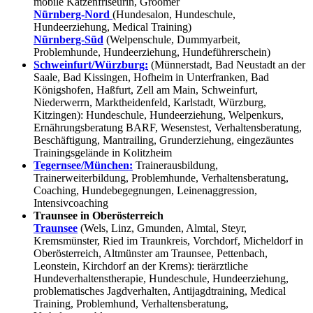
mobile Katzenfriseurin, Groomer
Nürnberg-Nord
(Hundesalon, Hundeschule,
Hundeerziehung, Medical Training)
Nürnberg-Süd
(Welpenschule, Dummyarbeit,
Problemhunde, Hundeerziehung, Hundeführerschein)
Schweinfurt/Würzburg:
(Münnerstadt, Bad Neustadt an der
Saale, Bad Kissingen, Hofheim in Unterfranken, Bad
Königshofen, Haßfurt, Zell am Main, Schweinfurt,
Niederwerrn, Marktheidenfeld, Karlstadt, Würzburg,
Kitzingen): Hundeschule, Hundeerziehung, Welpenkurs,
Ernährungsberatung BARF, Wesenstest, Verhaltensberatung,
Beschäftigung, Mantrailing, Grunderziehung, eingezäuntes
Trainingsgelände in Kolitzheim
Tegernsee/München:
Trainerausbildung,
Trainerweiterbildung, Problemhunde, Verhaltensberatung,
Coaching, Hundebegegnungen, Leinenaggression,
Intensivcoaching
Traunsee in Oberösterreich
Traunsee
(Wels, Linz, Gmunden, Almtal, Steyr,
Kremsmünster, Ried im Traunkreis, Vorchdorf, Micheldorf in
Oberösterreich, Altmünster am Traunsee, Pettenbach,
Leonstein, Kirchdorf an der Krems): tierärztliche
Hundeverhaltenstherapie, Hundeschule, Hundeerziehung,
problematisches Jagdverhalten, Antijagdtraining, Medical
Training, Problemhund, Verhaltensberatung,