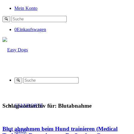
Mein Konto
0
Einkaufswagen
Schlagwortarchiv für:
Blutabnahme
STANDORTE
Blut abnehmen beim Hund trainieren (Medical
SHOP