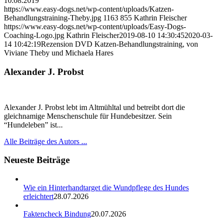
10.08.2019
https://www.easy-dogs.net/wp-content/uploads/Katzen-
Behandlungstraining-Theby.jpg
1163
855
Kathrin Fleischer
https://www.easy-dogs.net/wp-content/uploads/Easy-Dogs-
Coaching-Logo.jpg
Kathrin Fleischer
2019-08-10 14:30:45
2020-03-
14 10:42:19
Rezension DVD Katzen-Behandlungstraining, von
Viviane Theby und Michaela Hares
Alexander J. Probst
Alexander J. Probst lebt im Altmühltal und betreibt dort die
gleichnamige Menschenschule für Hundebesitzer. Sein
“Hundeleben” ist...
Alle Beiträge des Autors ...
Neueste Beiträge
Wie ein Hinterhandtarget die Wundpflege des Hundes
erleichtert
28.07.2026
Faktencheck Bindung
20.07.2026