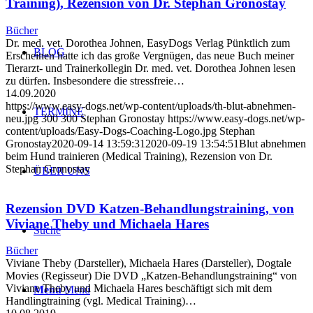
Training), Rezension von Dr. Stephan Gronostay
Bücher
Dr. med. vet. Dorothea Johnen, EasyDogs Verlag Pünktlich zum
BLOG
Erscheinen hatte ich das große Vergnügen, das neue Buch meiner
Tierarzt- und Trainerkollegin Dr. med. vet. Dorothea Johnen lesen
zu dürfen. Insbesondere die stressfreie…
14.09.2020
https://www.easy-dogs.net/wp-content/uploads/th-blut-abnehmen-
TERMINE
neu.jpg
300
300
Stephan Gronostay
https://www.easy-dogs.net/wp-
content/uploads/Easy-Dogs-Coaching-Logo.jpg
Stephan
Gronostay
2020-09-14 13:59:31
2020-09-19 13:54:51
Blut abnehmen
beim Hund trainieren (Medical Training), Rezension von Dr.
Stephan Gronostay
ÜBER UNS
Rezension DVD Katzen-Behandlungstraining, von
Viviane Theby und Michaela Hares
Suche
Bücher
Viviane Theby (Darsteller), Michaela Hares (Darsteller), Dogtale
Movies (Regisseur) Die DVD „Katzen-Behandlungstraining“ von
Viviane Theby und Michaela Hares beschäftigt sich mit dem
Menü
Menü
Handlingtraining (vgl. Medical Training)…