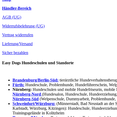
Händler-Bereich
AGB (UG)
Widerrufsbelehrung (UG)
Vertrag widerrufen
Lieferung/Versand
Sicher bezahlen
Easy Dogs Hundeschulen und Standorte
Brandenburg/Berlin-Süd:
tierärztliche Hundeverhaltensthera
Fürth:
Hundeschule, Problemhunde, Hundeführerschein, Welpe
Nürnberg:
Hundeschulen und mobile Hundefriseurin, mobile 
Nürnberg-Nord
(Hundesalon, Hundeschule, Hundeerziehung,
Nürnberg-Süd
(Welpenschule, Dummyarbeit, Problemhunde, 
Schweinfurt/Würzburg:
(Münnerstadt, Bad Neustadt an der S
Karlstadt, Würzburg, Kitzingen): Hundeschule, Hundeerziehun
Trainingsgelände in Kolitzheim