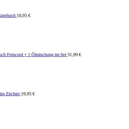
Tagebuch
10,95
€
uch Feincord + 1 Ölmischung im Set
31,99
€
im Züchter
19,95
€