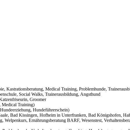
pie, Kastrationsberatung, Medical Training, Problemhunde, Trainerausb
nschule, Social Walks, Trainerausbildung, Angsthund
Katzenfriseurin, Groomer
 Medical Training)
Hundeerziehung, Hundeführerschein)
aale, Bad Kissingen, Hofheim in Unterfranken, Bad Königshofen, Haßf
g, Welpenkurs, Ernährungsberatung BARF, Wesenstest, Verhaltensbera