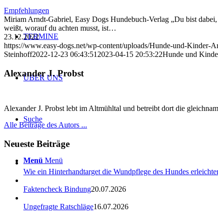
Empfehlungen
Miriam Arndt-Gabriel, Easy Dogs Hundebuch-Verlag „Du bist dabei, e
weißt, worauf du achten musst, ist…
TERMINE
23.12.2022
https://www.easy-dogs.net/wp-content/uploads/Hunde-und-Kinder-Ar
Steinhoff
2022-12-23 06:43:51
2023-04-15 20:53:22
Hunde und Kinder
Alexander J. Probst
ÜBER UNS
Alexander J. Probst lebt im Altmühltal und betreibt dort die gleichn
Suche
Alle Beiträge des Autors ...
Neueste Beiträge
Menü
Menü
Wie ein Hinterhandtarget die Wundpflege des Hundes erleichter
Faktencheck Bindung
20.07.2026
Ungefragte Ratschläge
16.07.2026