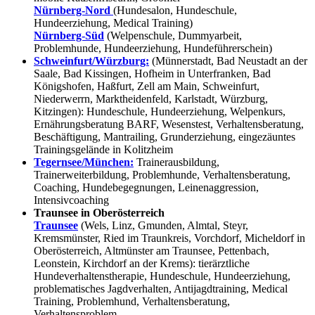
Nürnberg-Nord
(Hundesalon, Hundeschule,
Hundeerziehung, Medical Training)
Nürnberg-Süd
(Welpenschule, Dummyarbeit,
Problemhunde, Hundeerziehung, Hundeführerschein)
Schweinfurt/Würzburg:
(Münnerstadt, Bad Neustadt an der
Saale, Bad Kissingen, Hofheim in Unterfranken, Bad
Königshofen, Haßfurt, Zell am Main, Schweinfurt,
Niederwerrn, Marktheidenfeld, Karlstadt, Würzburg,
Kitzingen): Hundeschule, Hundeerziehung, Welpenkurs,
Ernährungsberatung BARF, Wesenstest, Verhaltensberatung,
Beschäftigung, Mantrailing, Grunderziehung, eingezäuntes
Trainingsgelände in Kolitzheim
Tegernsee/München:
Trainerausbildung,
Trainerweiterbildung, Problemhunde, Verhaltensberatung,
Coaching, Hundebegegnungen, Leinenaggression,
Intensivcoaching
Traunsee in Oberösterreich
Traunsee
(Wels, Linz, Gmunden, Almtal, Steyr,
Kremsmünster, Ried im Traunkreis, Vorchdorf, Micheldorf in
Oberösterreich, Altmünster am Traunsee, Pettenbach,
Leonstein, Kirchdorf an der Krems): tierärztliche
Hundeverhaltenstherapie, Hundeschule, Hundeerziehung,
problematisches Jagdverhalten, Antijagdtraining, Medical
Training, Problemhund, Verhaltensberatung,
Verhaltensproblem