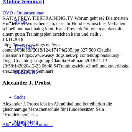
(Online-Seminar)
DVD / Onlineseminar
KATJA FREY, TIERTRAINING.TV Worum geht es? Die meisten
BLOG
Hundehalter wünschen sich, dass ihr Hund erwünschtes Verhalten
schnell und nachhaltig lernt. Katja Frey erklärt, wie man das mit
einem guten Trainingsplan erreichen kann und stellt…
13.11.2018
https://www.easy-dogs.net/wp-
TERMINE
content/uploads/2018/12/e17474a285.jpg
327
580
Claudia
Hußmann
https://www.easy-dogs.net/wp-content/uploads/Easy-
Dogs-Coaching-Logo.jpg
Claudia Hußmann
2018-11-13
20:58:14
2020-12-23 06:48:54
Trainingsziele schnell und zuverlässig
erreichen (Online-Seminar)
ÜBER UNS
Alexander J. Probst
Suche
Alexander J. Probst lebt im Altmühltal und betreibt dort die
gleichnamige Menschenschule für Hundebesitzer. Sein
“Hundeleben” ist...
Menü
Menü
Alle Beiträge des Autors ...